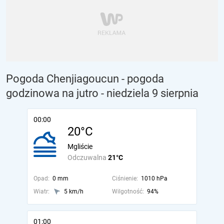
Pogoda Chenjiagoucun - pogoda
godzinowa na jutro
- niedziela 9 sierpnia
00:00
20°C
Mgliście
Odczuwalna
21°C
Opad:
0 mm
Ciśnienie:
1010 hPa
Wiatr:
5 km/h
Wilgotność:
94%
01:00