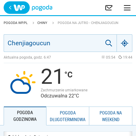
Trwa ładowanie
POLSKA
POGODA WP.PL
CHINY
POGODA NA JUTRO - CHENJIAGOUCUN
EUROPA
ŚWIAT
Aktualna pogoda, godz.
6:47
05:54
19:44
21
JAKOŚĆ POWIETRZA
Zachmurzenie umiarkowane
Odczuwalna 22°C
POGODA
POGODA
POGODA NA
GODZINOWA
DŁUGOTERMINOWA
WEEKEND