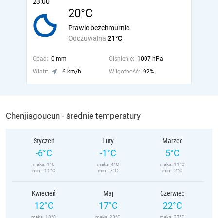
23:00
20°C
Prawie bezchmurnie
Odczuwalna
21°C
Opad:
0 mm
Ciśnienie:
1007 hPa
Wiatr:
6 km/h
Wilgotność:
92%
Chenjiagoucun - średnie temperatury
Styczeń
Luty
Marzec
-6°C
-1°C
5°C
maks. 1°C
maks. 4°C
maks. 11°C
min. -11°C
min. -7°C
min. -2°C
Kwiecień
Maj
Czerwiec
12°C
17°C
22°C
maks. 18°C
maks. 23°C
maks. 27°C