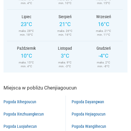
min. 4°C
min. 10°C
min. 15°C
Lipiec
Sierpień
Wrzesień
23°C
21°C
16°C
maks. 28°C
maks. 26°C
maks. 21°C
min. 18°C
min. 16°C
min. 11°C
Październik
Listopad
Grudzień
10°C
3°C
-4°C
maks. 15°C
maks. 9°C
maks. 2°C
min. 4°C
min. -3°C
min. -8°C
Miejsca w pobliżu Chenjiagoucun
Pogoda Xihegoucun
Pogoda Dayangwan
Pogoda Xinzhuangkecun
Pogoda Hejiagoucun
Pogoda Luojiahecun
Pogoda Wanglihecun