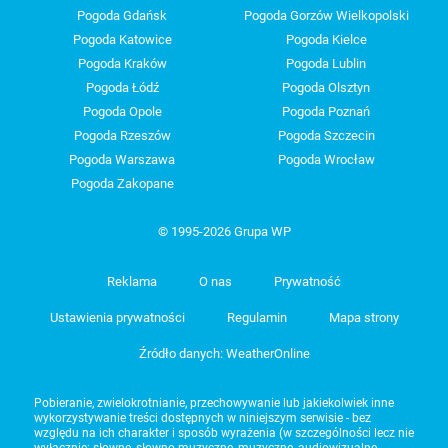
Pogoda Gdańsk
Pogoda Gorzów Wielkopolski
Pogoda Katowice
Pogoda Kielce
Pogoda Kraków
Pogoda Lublin
Pogoda Łódź
Pogoda Olsztyn
Pogoda Opole
Pogoda Poznań
Pogoda Rzeszów
Pogoda Szczecin
Pogoda Warszawa
Pogoda Wrocław
Pogoda Zakopane
© 1995-2026 Grupa WP
Reklama
O nas
Prywatność
Ustawienia prywatności
Regulamin
Mapa strony
Źródło danych: WeatherOnline
Pobieranie, zwielokrotnianie, przechowywanie lub jakiekolwiek inne
wykorzystywanie treści dostępnych w niniejszym serwisie - bez
względu na ich charakter i sposób wyrażenia (w szczególności lecz nie
wyłącznie: słowne, słowno-muzyczne, muzyczne, audiowizualne,