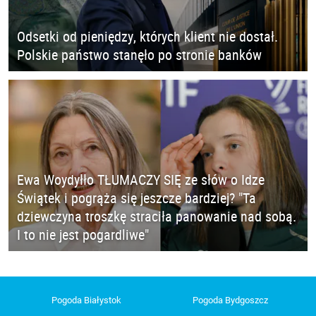
Odsetki od pieniędzy, których klient nie dostał.
Polskie państwo stanęło po stronie banków
Ewa Woydyłło TŁUMACZY SIĘ ze słów o Idze
Świątek i pogrąża się jeszcze bardziej? "Ta
dziewczyna troszkę straciła panowanie nad sobą.
I to nie jest pogardliwe"
Pogoda Białystok
Pogoda Bydgoszcz