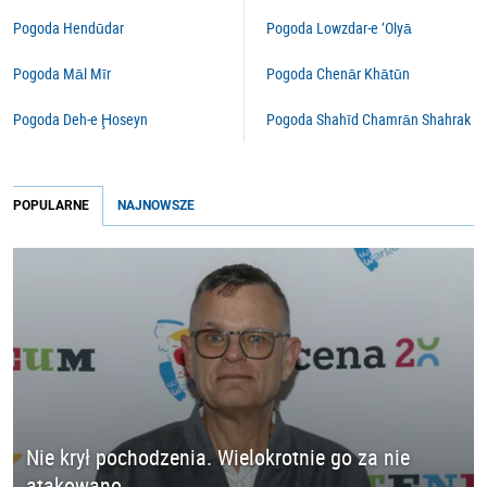
Pogoda Hendūdar
Pogoda Lowzdar-e ‘Olyā
Pogoda Māl Mīr
Pogoda Chenār Khātūn
Pogoda Deh-e Ḩoseyn
Pogoda Shahīd Chamrān Shahrak
POPULARNE
NAJNOWSZE
Nie krył pochodzenia. Wielokrotnie go za nie
atakowano