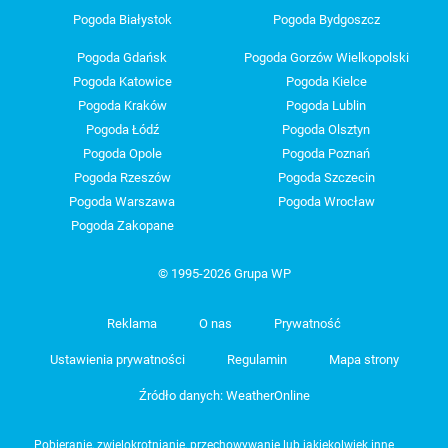
Pogoda Białystok
Pogoda Bydgoszcz
Pogoda Gdańsk
Pogoda Gorzów Wielkopolski
Pogoda Katowice
Pogoda Kielce
Pogoda Kraków
Pogoda Lublin
Pogoda Łódź
Pogoda Olsztyn
Pogoda Opole
Pogoda Poznań
Pogoda Rzeszów
Pogoda Szczecin
Pogoda Warszawa
Pogoda Wrocław
Pogoda Zakopane
© 1995-2026 Grupa WP
Reklama
O nas
Prywatność
Ustawienia prywatności
Regulamin
Mapa strony
Źródło danych: WeatherOnline
Pobieranie, zwielokrotnianie, przechowywanie lub jakiekolwiek inne