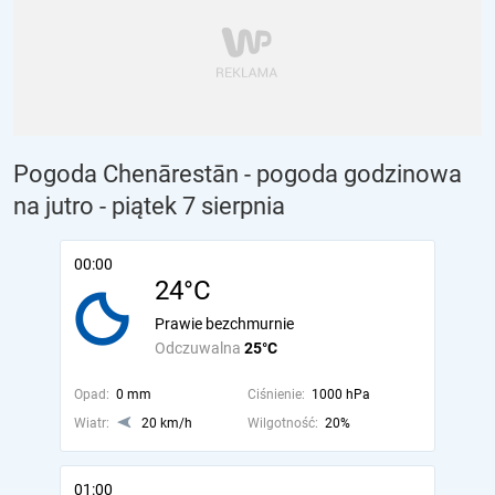
Pogoda Chenārestān - pogoda godzinowa
na jutro
- piątek 7 sierpnia
00:00
24°C
Prawie bezchmurnie
Odczuwalna
25°C
Opad:
0 mm
Ciśnienie:
1000 hPa
Wiatr:
20 km/h
Wilgotność:
20%
01:00