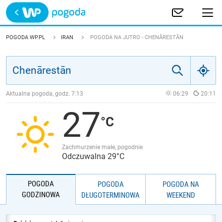
Trwa ładowanie
POLSKA
POGODA WP.PL
IRAN
POGODA NA JUTRO - CHENĀRESTĀN
EUROPA
ŚWIAT
Aktualna pogoda, godz.
7:13
06:29
20:11
27
JAKOŚĆ POWIETRZA
Zachmurzenie małe, pogodnie
Odczuwalna 29°C
POGODA
POGODA
POGODA NA
GODZINOWA
DŁUGOTERMINOWA
WEEKEND