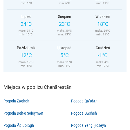
min. 1°C
min. 6°C
min. 11°C
Lipiec
Sierpień
Wrzesień
24°C
23°C
18°C
maks. 31°C
maks. 30°C
maks. 26°C
min. 15°C
min. 15°C
min. 11°C
Październik
Listopad
Grudzień
12°C
5°C
-1°C
maks. 19°C
maks. 11°C
maks. 4°C
min. 5°C
min. -1°C
min. -7°C
Miejsca w pobliżu Chenārestān
Pogoda Zāgheh
Pogoda Qā’īdān
Pogoda Deh-e Soleymān
Pogoda Gūsheh
Pogoda Āq Bolāgh
Pogoda Yeng Ḩoseyn