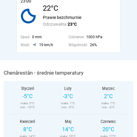
23:00
22°C
Prawie bezchmurnie
Odczuwalna
23°C
Opad:
0 mm
Ciśnienie:
1003 hPa
Wiatr:
19 km/h
Wilgotność:
26%
Chenārestān - średnie temperatury
Styczeń
Luty
Marzec
-5°C
-3°C
2°C
maks. 0°C
maks. 1°C
maks. 7°C
min. -10°C
min. -9°C
min. -4°C
Kwiecień
Maj
Czerwiec
8°C
14°C
20°C
maks. 14°C
maks. 20°C
maks. 27°C