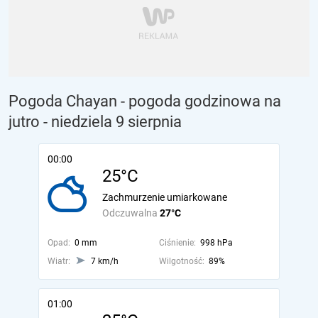
Pogoda Chayan - pogoda godzinowa na
jutro
- niedziela 9 sierpnia
00:00
25°C
Zachmurzenie umiarkowane
Odczuwalna
27°C
Opad:
0 mm
Ciśnienie:
998 hPa
Wiatr:
7 km/h
Wilgotność:
89%
01:00