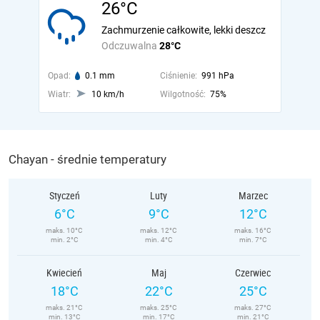
26°C
Zachmurzenie całkowite, lekki deszcz
Odczuwalna
28°C
Opad:
0.1 mm
Ciśnienie:
991 hPa
Wiatr:
10 km/h
Wilgotność:
75%
Chayan - średnie temperatury
Styczeń
Luty
Marzec
6°C
9°C
12°C
maks. 10°C
maks. 12°C
maks. 16°C
min. 2°C
min. 4°C
min. 7°C
Kwiecień
Maj
Czerwiec
18°C
22°C
25°C
maks. 21°C
maks. 25°C
maks. 27°C
min. 13°C
min. 17°C
min. 21°C