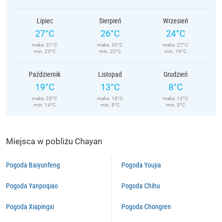
Lipiec
Sierpień
Wrzesień
27°C
26°C
24°C
maks. 31°C
maks. 30°C
maks. 27°C
min. 23°C
min. 22°C
min. 19°C
Październik
Listopad
Grudzień
19°C
13°C
8°C
maks. 23°C
maks. 18°C
maks. 12°C
min. 14°C
min. 8°C
min. 3°C
Miejsca w pobliżu Chayan
Pogoda Baiyunfeng
Pogoda Youjia
Pogoda Yanpoqiao
Pogoda Chihu
Pogoda Xiapingxi
Pogoda Chongren