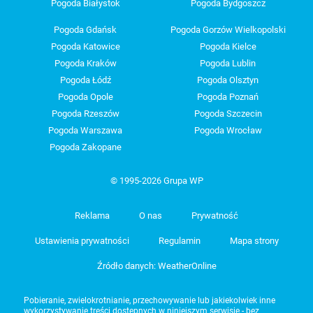
Pogoda Białystok
Pogoda Bydgoszcz
Pogoda Gdańsk
Pogoda Gorzów Wielkopolski
Pogoda Katowice
Pogoda Kielce
Pogoda Kraków
Pogoda Lublin
Pogoda Łódź
Pogoda Olsztyn
Pogoda Opole
Pogoda Poznań
Pogoda Rzeszów
Pogoda Szczecin
Pogoda Warszawa
Pogoda Wrocław
Pogoda Zakopane
© 1995-2026 Grupa WP
Reklama
O nas
Prywatność
Ustawienia prywatności
Regulamin
Mapa strony
Źródło danych: WeatherOnline
Pobieranie, zwielokrotnianie, przechowywanie lub jakiekolwiek inne
wykorzystywanie treści dostępnych w niniejszym serwisie - bez