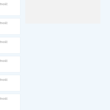
tność:
tność:
tność:
tność:
tność:
tność: