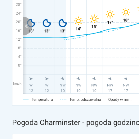
28°
24°
20°
16°
12°
8°
4°
0°
km/h
Temperatura
Temp. odczuwalna
Opady w mm:
Pogoda Charminster - pogoda godzino