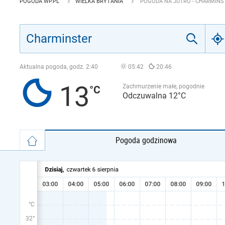
POGODA WP.PL
WIELKA BRYTANIA
POGODA NA JUTRO - CHARMINS
Aktualna pogoda, godz.
2:40
05:42
20:46
13
Zachmurzenie małe, pogodnie
Odczuwalna 12°C
Pogoda godzinowa
°C
32°