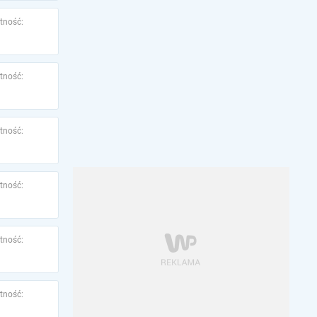
tność:
tność:
tność:
tność:
tność:
tność: