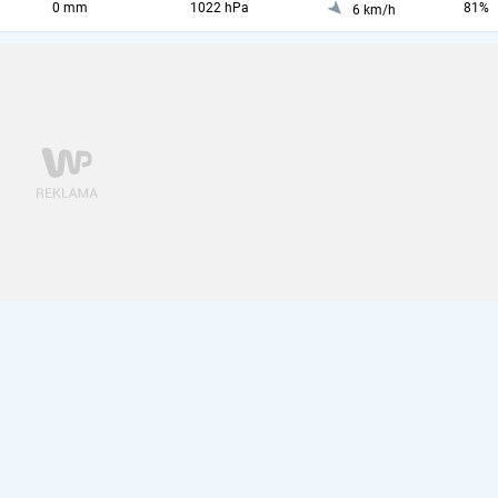
0 mm
1022 hPa
81%
6 km/h