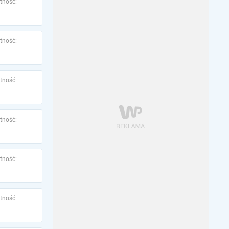
tność:
tność:
tność:
tność:
tność:
tność: