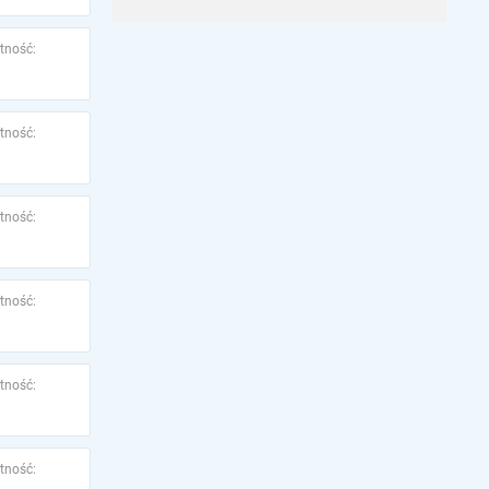
tność:
tność:
tność:
tność:
tność:
tność: