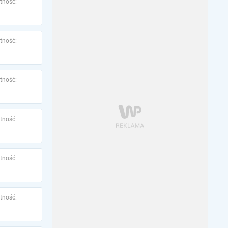
tność:
tność:
tność:
tność:
tność:
tność: