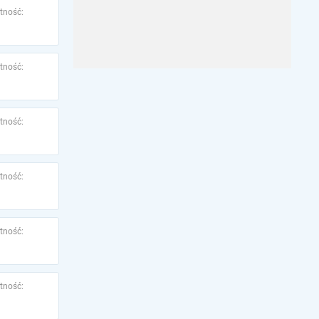
tność:
tność:
tność:
tność:
tność:
tność: