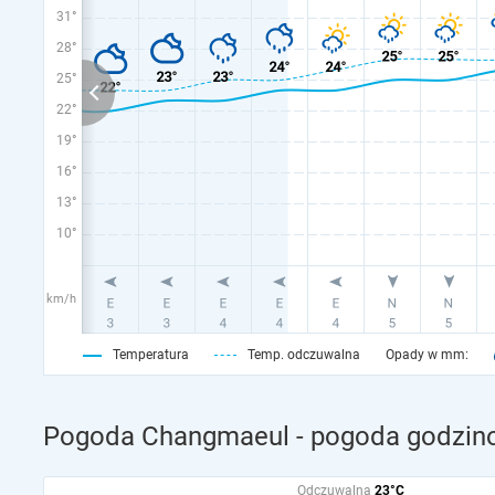
31°
28°
25°
22°
19°
16°
13°
10°
km/h
Temperatura
Temp. odczuwalna
Opady w mm:
Pogoda Changmaeul - pogoda godzino
Odczuwalna
23°C