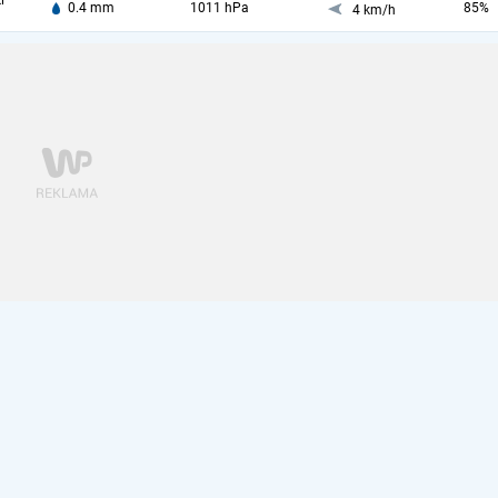
i
0.4 mm
1011 hPa
85%
4 km/h