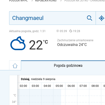
POGODA WP.PL
REPUBLIKA KOREI
POGODA NA JUTRO - CHANGMAE
Aktualna pogoda, godz.
1:31
05:39
19:28
22
Zachmurzenie umiarkowane
Odczuwalna 24°C
Pogoda godzinowa
°C
34°