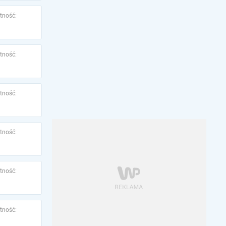
tność:
tność:
tność:
tność:
tność:
tność: