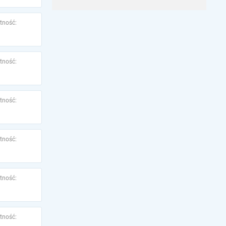
tność:
tność:
tność:
tność:
tność:
tność: