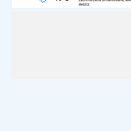
Zachmurzenie umiarkowane, lekk
deszcz