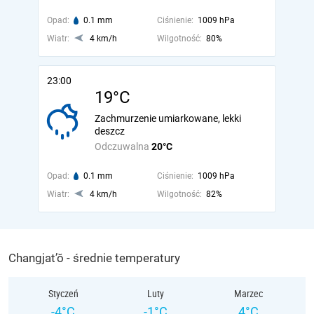
Opad:
0.1 mm
Ciśnienie:
1009 hPa
Wiatr:
4 km/h
Wilgotność:
80%
23:00
19°C
Zachmurzenie umiarkowane, lekki
deszcz
Odczuwalna
20°C
Opad:
0.1 mm
Ciśnienie:
1009 hPa
Wiatr:
4 km/h
Wilgotność:
82%
Changjat’ŏ - średnie temperatury
Styczeń
Luty
Marzec
-4°C
-1°C
4°C