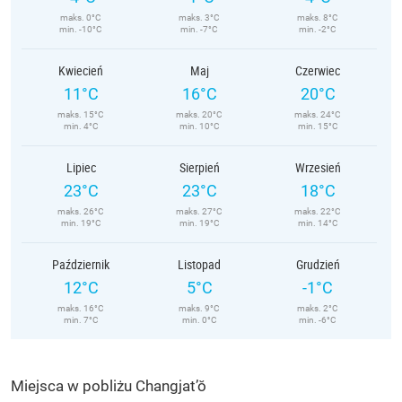
maks. 0°C
maks. 3°C
maks. 8°C
min. -10°C
min. -7°C
min. -2°C
Kwiecień
Maj
Czerwiec
11°C
16°C
20°C
maks. 15°C
maks. 20°C
maks. 24°C
min. 4°C
min. 10°C
min. 15°C
Lipiec
Sierpień
Wrzesień
23°C
23°C
18°C
maks. 26°C
maks. 27°C
maks. 22°C
min. 19°C
min. 19°C
min. 14°C
Październik
Listopad
Grudzień
12°C
5°C
-1°C
maks. 16°C
maks. 9°C
maks. 2°C
min. 7°C
min. 0°C
min. -6°C
Miejsca w pobliżu Changjat’ŏ