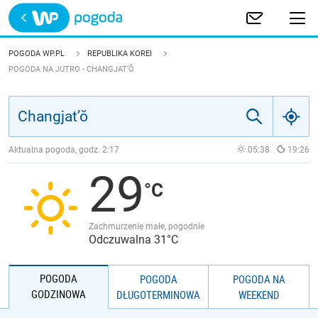
Trwa ładowanie
POLSKA
POGODA WP.PL
REPUBLIKA KOREI
POGODA NA JUTRO - CHANGJAT’Ŏ
EUROPA
ŚWIAT
Aktualna pogoda, godz.
2:17
05:38
19:26
JAKOŚĆ POWIETRZA
29
Zachmurzenie małe, pogodnie
Odczuwalna 31°C
POGODA
POGODA
POGODA NA
GODZINOWA
DŁUGOTERMINOWA
WEEKEND