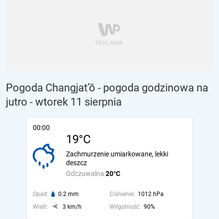
Pogoda Changjat’ŏ - pogoda godzinowa na
jutro
- wtorek 11 sierpnia
00:00
19°C
Zachmurzenie umiarkowane, lekki
deszcz
Odczuwalna
20°C
Opad:
0.2 mm
Ciśnienie:
1012 hPa
Wiatr:
3 km/h
Wilgotność:
90%