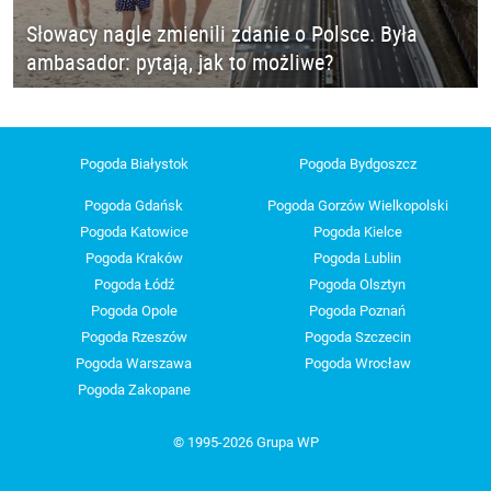
Słowacy nagle zmienili zdanie o Polsce. Była
ambasador: pytają, jak to możliwe?
Pogoda Białystok
Pogoda Bydgoszcz
Pogoda Gdańsk
Pogoda Gorzów Wielkopolski
Pogoda Katowice
Pogoda Kielce
Pogoda Kraków
Pogoda Lublin
Pogoda Łódź
Pogoda Olsztyn
Pogoda Opole
Pogoda Poznań
Pogoda Rzeszów
Pogoda Szczecin
Pogoda Warszawa
Pogoda Wrocław
Pogoda Zakopane
© 1995-2026 Grupa WP