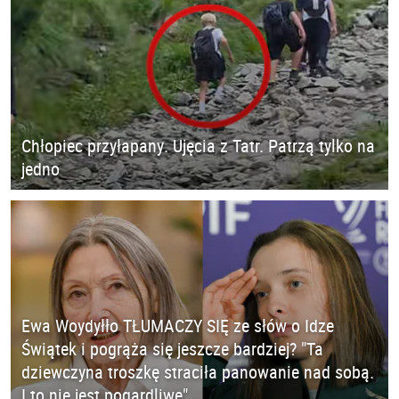
Chłopiec przyłapany. Ujęcia z Tatr. Patrzą tylko na
jedno
Ewa Woydyłło TŁUMACZY SIĘ ze słów o Idze
Świątek i pogrąża się jeszcze bardziej? "Ta
dziewczyna troszkę straciła panowanie nad sobą.
I to nie jest pogardliwe"