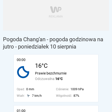
Pogoda Chang’an - pogoda godzinowa na
jutro
- poniedziałek 10 sierpnia
00:00
16°C
Prawie bezchmurnie
Odczuwalna
16°C
Opad:
0 mm
Ciśnienie:
1009 hPa
Wiatr:
7 km/h
Wilgotność:
87%
01:00