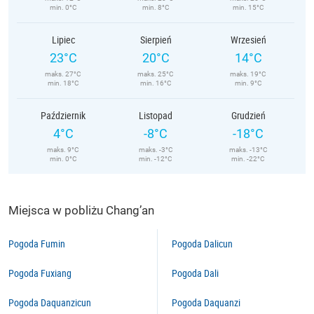
min. 0°C
min. 8°C
min. 15°C
Lipiec
Sierpień
Wrzesień
23°C
20°C
14°C
maks. 27°C
maks. 25°C
maks. 19°C
min. 18°C
min. 16°C
min. 9°C
Październik
Listopad
Grudzień
4°C
-8°C
-18°C
maks. 9°C
maks. -3°C
maks. -13°C
min. 0°C
min. -12°C
min. -22°C
Miejsca w pobliżu Chang’an
Pogoda Fumin
Pogoda Dalicun
Pogoda Fuxiang
Pogoda Dali
Pogoda Daquanzicun
Pogoda Daquanzi