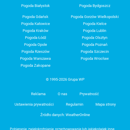
Pogoda Białystok
Pogoda Bydgoszcz
Pogoda Gdańsk
Pogoda Gorzów Wielkopolski
Pogoda Katowice
Pogoda Kielce
Pogoda Kraków
Pogoda Lublin
Pogoda Łódź
Pogoda Olsztyn
Pogoda Opole
Pogoda Poznań
Pogoda Rzeszów
Pogoda Szczecin
Pogoda Warszawa
Pogoda Wrocław
Pogoda Zakopane
© 1995-2026 Grupa WP
Reklama
O nas
Prywatność
Ustawienia prywatności
Regulamin
Mapa strony
Źródło danych: WeatherOnline
Pobieranie, zwielokrotnianie, przechowywanie lub jakiekolwiek inne