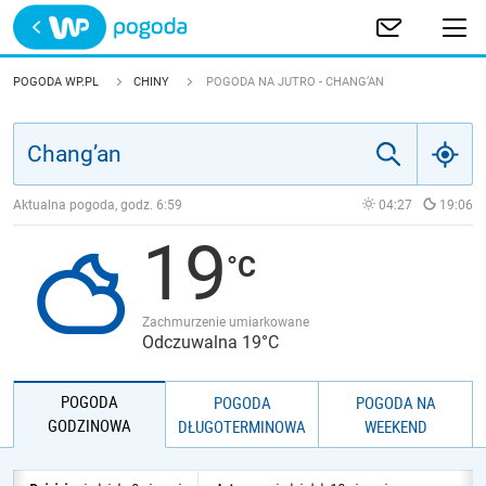
Trwa ładowanie
POLSKA
POGODA WP.PL
CHINY
POGODA NA JUTRO - CHANG’AN
EUROPA
ŚWIAT
Aktualna pogoda, godz.
6:59
04:27
19:06
19
JAKOŚĆ POWIETRZA
Zachmurzenie umiarkowane
Odczuwalna 19°C
POGODA
POGODA
POGODA NA
GODZINOWA
DŁUGOTERMINOWA
WEEKEND