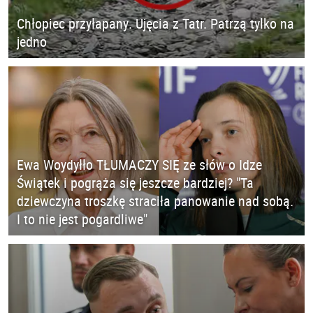
Chłopiec przyłapany. Ujęcia z Tatr. Patrzą tylko na
jedno
Ewa Woydyłło TŁUMACZY SIĘ ze słów o Idze
Świątek i pogrąża się jeszcze bardziej? "Ta
dziewczyna troszkę straciła panowanie nad sobą.
I to nie jest pogardliwe"