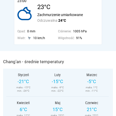
23:00
23°C
Zachmurzenie umiarkowane
Odczuwalna
24°C
Opad:
0 mm
Ciśnienie:
1005 hPa
Wiatr:
10 km/h
Wilgotność:
91%
Chang’an - średnie temperatury
Styczeń
Luty
Marzec
-21°C
-15°C
-5°C
maks. -15°C
maks. -9°C
maks. 1°C
min. -26°C
min. -22°C
min. -11°C
Kwiecień
Maj
Czerwiec
6°C
15°C
21°C
maks. 12°C
maks. 20°C
maks. 25°C