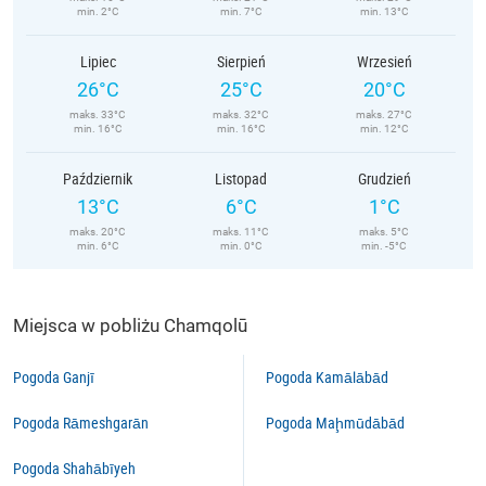
min. 2°C
min. 7°C
min. 13°C
Lipiec
Sierpień
Wrzesień
26°C
25°C
20°C
maks. 33°C
maks. 32°C
maks. 27°C
min. 16°C
min. 16°C
min. 12°C
Październik
Listopad
Grudzień
13°C
6°C
1°C
maks. 20°C
maks. 11°C
maks. 5°C
min. 6°C
min. 0°C
min. -5°C
Miejsca w pobliżu Chamqolū
Pogoda Ganjī
Pogoda Kamālābād
Pogoda Rāmeshgarān
Pogoda Maḩmūdābād
Pogoda Shahābīyeh