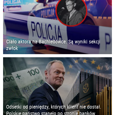
Ciało aktora na Bachledówce. Są wyniki sekcji
zwłok
Odsetki od pieniędzy, których klient nie dostał.
Polskie państwo stanęło po stronie banków