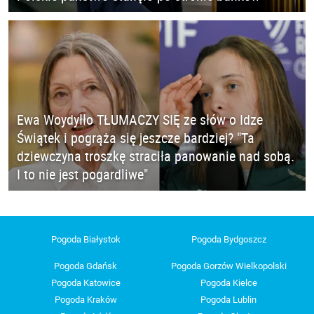
Ewa Woydyłło TŁUMACZY SIĘ ze słów o Idze
Świątek i pogrąża się jeszcze bardziej? "Ta
dziewczyna troszkę straciła panowanie nad sobą.
I to nie jest pogardliwe"
Pogoda Białystok
Pogoda Bydgoszcz
Pogoda Gdańsk
Pogoda Gorzów Wielkopolski
Pogoda Katowice
Pogoda Kielce
Pogoda Kraków
Pogoda Lublin