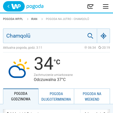
Trwa ładowanie
POLSKA
POGODA WP.PL
IRAN
POGODA NA JUTRO - CHAMQOLŪ
EUROPA
ŚWIAT
Aktualna pogoda, godz.
3:11
06:34
20:19
34
JAKOŚĆ POWIETRZA
Zachmurzenie umiarkowane
Odczuwalna 37°C
POGODA
POGODA
POGODA NA
GODZINOWA
DŁUGOTERMINOWA
WEEKEND