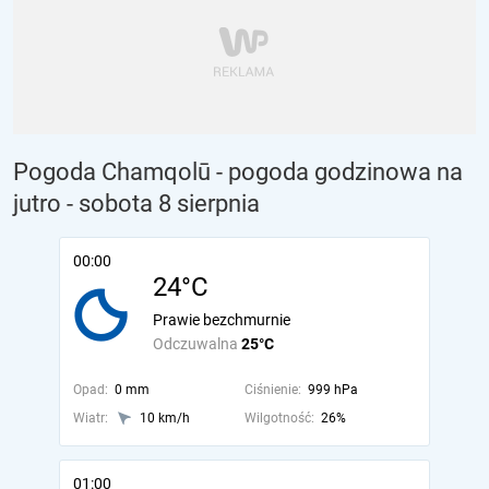
Pogoda Chamqolū - pogoda godzinowa na
jutro
- sobota 8 sierpnia
00:00
24°C
Prawie bezchmurnie
Odczuwalna
25°C
Opad:
0 mm
Ciśnienie:
999 hPa
Wiatr:
10 km/h
Wilgotność:
26%
01:00