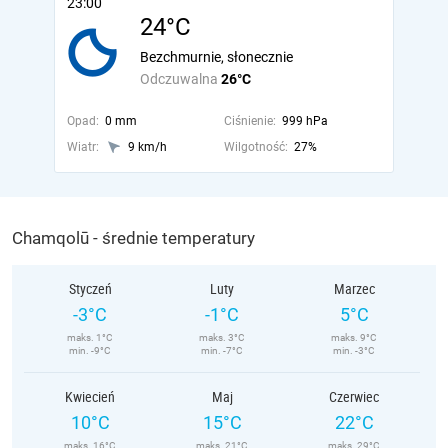
23:00
24°C
Bezchmurnie, słonecznie
Odczuwalna
26°C
Opad:
0 mm
Ciśnienie:
999 hPa
Wiatr:
9 km/h
Wilgotność:
27%
Chamqolū - średnie temperatury
Styczeń
Luty
Marzec
-3°C
-1°C
5°C
maks. 1°C
maks. 3°C
maks. 9°C
min. -9°C
min. -7°C
min. -3°C
Kwiecień
Maj
Czerwiec
10°C
15°C
22°C
maks. 16°C
maks. 21°C
maks. 29°C