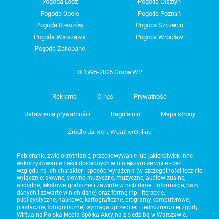
Pogoda Łódź
Pogoda Olsztyn
Pogoda Opole
Pogoda Poznań
Pogoda Rzeszów
Pogoda Szczecin
Pogoda Warszawa
Pogoda Wrocław
Pogoda Zakopane
© 1995-2026 Grupa WP
Reklama
O nas
Prywatność
Ustawienia prywatności
Regulamin
Mapa strony
Źródło danych: WeatherOnline
Pobieranie, zwielokrotnianie, przechowywanie lub jakiekolwiek inne
wykorzystywanie treści dostępnych w niniejszym serwisie - bez
względu na ich charakter i sposób wyrażenia (w szczególności lecz nie
wyłącznie: słowne, słowno-muzyczne, muzyczne, audiowizualne,
audialne, tekstowe, graficzne i zawarte w nich dane i informacje, bazy
danych i zawarte w nich dane) oraz formę (np. literackie,
publicystyczne, naukowe, kartograficzne, programy komputerowe,
plastyczne, fotograficzne) wymaga uprzedniej i jednoznacznej zgody
Wirtualna Polska Media Spółka Akcyjna z siedzibą w Warszawie,