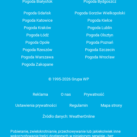
Pogoda Białystok
Pogoda Bydgoszcz
Pogoda Gdańsk
Pogoda Gorzów Wielkopolski
Pogoda Katowice
Pogoda Kielce
Pogoda Kraków
Pogoda Lublin
Pogoda Łódź
Pogoda Olsztyn
Pogoda Opole
Pogoda Poznań
Pogoda Rzeszów
Pogoda Szczecin
Pogoda Warszawa
Pogoda Wrocław
Pogoda Zakopane
© 1995-2026 Grupa WP
Reklama
O nas
Prywatność
Ustawienia prywatności
Regulamin
Mapa strony
Źródło danych: WeatherOnline
Pobieranie, zwielokrotnianie, przechowywanie lub jakiekolwiek inne
wykorzystywanie treści dostępnych w niniejszym serwisie - bez