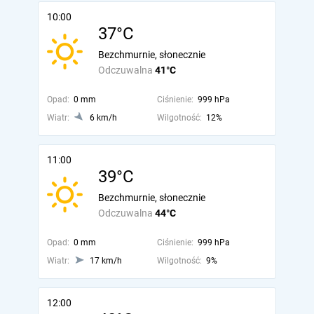
10:00
37°C
Bezchmurnie, słonecznie
Odczuwalna
41°C
Opad:
0 mm
Ciśnienie:
999 hPa
Wiatr:
6 km/h
Wilgotność:
12%
11:00
39°C
Bezchmurnie, słonecznie
Odczuwalna
44°C
Opad:
0 mm
Ciśnienie:
999 hPa
Wiatr:
17 km/h
Wilgotność:
9%
12:00