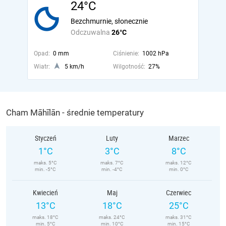
24°C
Bezchmurnie, słonecznie
Odczuwalna
26°C
Opad:
0 mm
Ciśnienie:
1002 hPa
Wiatr:
5 km/h
Wilgotność:
27%
Cham Māhīlān - średnie temperatury
Styczeń
Luty
Marzec
1°C
3°C
8°C
maks. 5°C
maks. 7°C
maks. 12°C
min. -5°C
min. -4°C
min. 0°C
Kwiecień
Maj
Czerwiec
13°C
18°C
25°C
maks. 18°C
maks. 24°C
maks. 31°C
min. 5°C
min. 10°C
min. 15°C