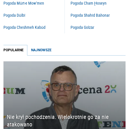
Pogoda Mūrt-e Mow’men
Pogoda Cham Ḩoseyn
Pogoda Dūlbī
Pogoda Shahīd Bāhonar
Pogoda Cheshmeh Kabūd
Pogoda Golzār
POPULARNE
NAJNOWSZE
Nie krył pochodzenia. Wielokrotnie go za nie
atakowano