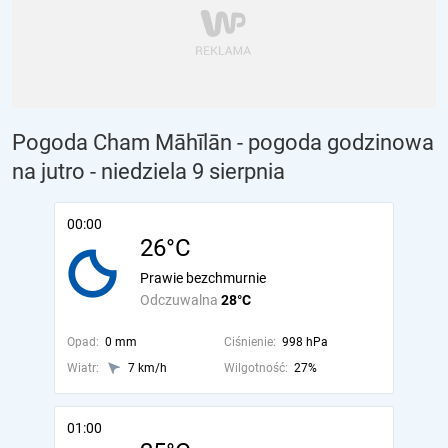
Pogoda Cham Māhīlān - pogoda godzinowa
na jutro
- niedziela 9 sierpnia
00:00
26°C
Prawie bezchmurnie
Odczuwalna
28°C
Opad:
0 mm
Ciśnienie:
998 hPa
Wiatr:
7 km/h
Wilgotność:
27%
01:00