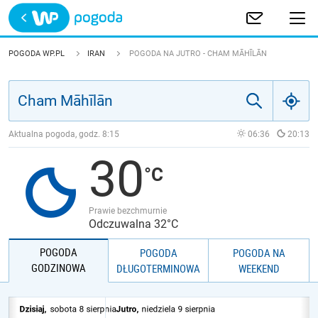
Trwa ładowanie
POLSKA
POGODA WP.PL
IRAN
POGODA NA JUTRO - CHAM MĀHĪLĀN
EUROPA
ŚWIAT
Aktualna pogoda, godz.
8:15
06:36
20:13
30
JAKOŚĆ POWIETRZA
Prawie bezchmurnie
Odczuwalna 32°C
POGODA
POGODA
POGODA NA
GODZINOWA
DŁUGOTERMINOWA
WEEKEND