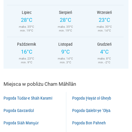
Lipiec
Sierpień
Wrzesień
28°C
28°C
23°C
maks. 35°C
maks. 35°C
maks. 30°C
min. 19°C
min. 19°C
min. 14°C
Październik
Listopad
Grudzień
16°C
9°C
4°C
maks. 23°C
maks. 14°C
maks. 8°C
min. 9°C
min. 3°C
min. -2°C
Miejsca w pobliżu Cham Māhīlān
Pogoda Tūdār-e Shāh Karamī
Pogoda Ḩayāt ol Gheyb
Pogoda Gāvzardūl
Pogoda Qālebī-ye ‘Olyā
Pogoda Sīāh Manşūr
Pogoda Bon Pahneh