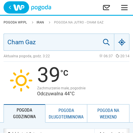
Trwa ładowanie
POLSKA
POGODA WP.PL
IRAN
POGODA NA JUTRO - CHAM GAZ
EUROPA
ŚWIAT
Aktualna pogoda, godz.
3:22
06:37
20:14
39
JAKOŚĆ POWIETRZA
Zachmurzenie małe, pogodnie
Odczuwalna 44°C
POGODA
POGODA
POGODA NA
GODZINOWA
DŁUGOTERMINOWA
WEEKEND