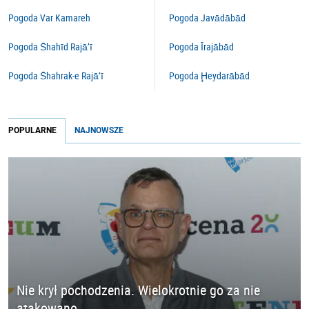
Pogoda Var Kamareh
Pogoda Javādābād
Pogoda S̄hahīd Rajā’ī
Pogoda Īrajābād
Pogoda S̄hahrak-e Rajā‘ī
Pogoda Ḩeydarābād
POPULARNE
NAJNOWSZE
Nie krył pochodzenia. Wielokrotnie go za nie
atakowano