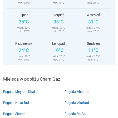
min. 13°C
min. 19°C
min. 24°C
Lipiec
Sierpień
Wrzesień
35°C
35°C
31°C
maks. 42°C
maks. 42°C
maks. 37°C
min. 27°C
min. 27°C
min. 23°C
Październik
Listopad
Grudzień
24°C
16°C
11°C
maks. 30°C
maks. 20°C
maks. 15°C
min. 18°C
min. 11°C
min. 6°C
Miejsca w pobliżu Cham Gaz
Pogoda Meydān Khalaf
Pogoda Ābnamā
Pogoda Havā Dūl
Pogoda ‘Alīābād
Pogoda Simreh
Pogoda Do Āb