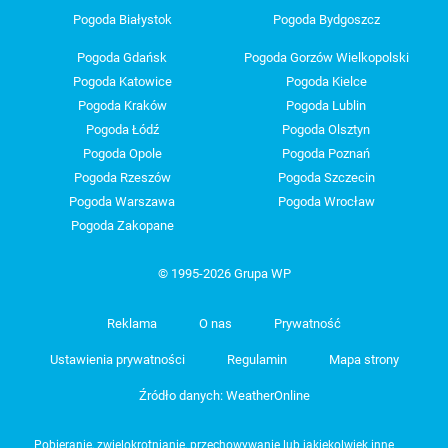
Pogoda Białystok
Pogoda Bydgoszcz
Pogoda Gdańsk
Pogoda Gorzów Wielkopolski
Pogoda Katowice
Pogoda Kielce
Pogoda Kraków
Pogoda Lublin
Pogoda Łódź
Pogoda Olsztyn
Pogoda Opole
Pogoda Poznań
Pogoda Rzeszów
Pogoda Szczecin
Pogoda Warszawa
Pogoda Wrocław
Pogoda Zakopane
© 1995-2026 Grupa WP
Reklama
O nas
Prywatność
Ustawienia prywatności
Regulamin
Mapa strony
Źródło danych: WeatherOnline
Pobieranie, zwielokrotnianie, przechowywanie lub jakiekolwiek inne