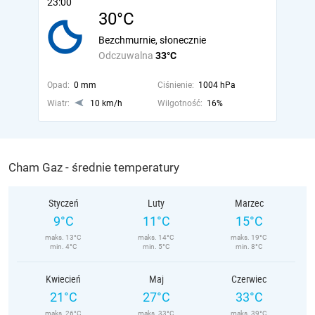
23:00
30°C
Bezchmurnie, słonecznie
Odczuwalna
33°C
Opad:
0 mm
Ciśnienie:
1004 hPa
Wiatr:
10 km/h
Wilgotność:
16%
Cham Gaz - średnie temperatury
Styczeń
Luty
Marzec
9°C
11°C
15°C
maks. 13°C
maks. 14°C
maks. 19°C
min. 4°C
min. 5°C
min. 8°C
Kwiecień
Maj
Czerwiec
21°C
27°C
33°C
maks. 26°C
maks. 33°C
maks. 39°C