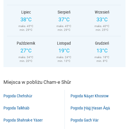
Lipiec
Sierpień
Wrzesień
38°C
37°C
33°C
maks. 45°C
maks. 45°C
maks. 40°C
min. 29°C
min. 29°C
min. 25°C
Październik
Listopad
Grudzień
27°C
19°C
13°C
maks. 34°C
maks. 24°C
maks. 18°C
min. 20°C
min. 13°C
min. 8°C
Miejsca w pobliżu Cham-e Shūr
Pogoda Chehshūr
Pogoda Nāşer Khosrow
Pogoda Talkhāb
Pogoda Ḩājj Ḩasan Āqā
Pogoda Shahrak-e Yāser
Pogoda Gach Vār