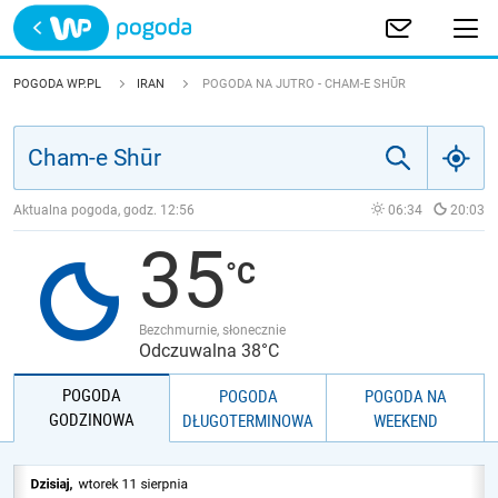
Trwa ładowanie
POLSKA
POGODA WP.PL
IRAN
POGODA NA JUTRO - CHAM-E SHŪR
EUROPA
ŚWIAT
Aktualna pogoda, godz.
12:56
06:34
20:03
35
JAKOŚĆ POWIETRZA
Bezchmurnie, słonecznie
Odczuwalna 38°C
POGODA
POGODA
POGODA NA
GODZINOWA
DŁUGOTERMINOWA
WEEKEND