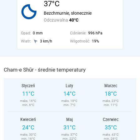
37°C
Bezchmurnie, słonecznie
Odczuwalna
40°C
Opad:
0 mm
Ciśnienie:
996 hPa
Wiatr:
3 km/h
Wilgotność:
19%
Cham-e Shūr - średnie temperatury
Styczeń
Luty
Marzec
11°C
14°C
18°C
maks. 16°C
maks. 18°C
maks. 23°C
min. 6°C
min. 7°C
min. 11°C
Kwiecień
Maj
Czerwiec
24°C
31°C
35°C
maks. 30°C
maks. 37°C
maks. 43°C
min. 16°C
min. 22°C
min. 26°C