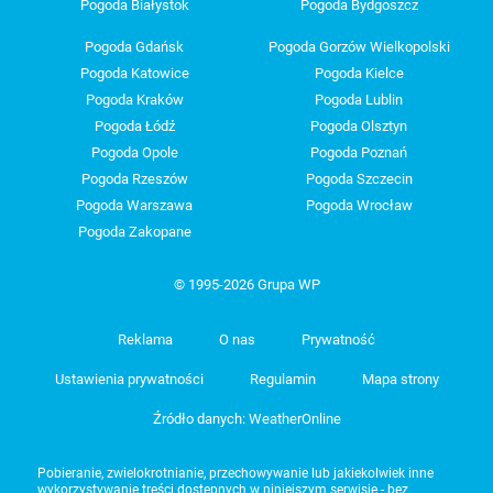
Pogoda Białystok
Pogoda Bydgoszcz
Pogoda Gdańsk
Pogoda Gorzów Wielkopolski
Pogoda Katowice
Pogoda Kielce
Pogoda Kraków
Pogoda Lublin
Pogoda Łódź
Pogoda Olsztyn
Pogoda Opole
Pogoda Poznań
Pogoda Rzeszów
Pogoda Szczecin
Pogoda Warszawa
Pogoda Wrocław
Pogoda Zakopane
© 1995-2026 Grupa WP
Reklama
O nas
Prywatność
Ustawienia prywatności
Regulamin
Mapa strony
Źródło danych: WeatherOnline
Pobieranie, zwielokrotnianie, przechowywanie lub jakiekolwiek inne
wykorzystywanie treści dostępnych w niniejszym serwisie - bez