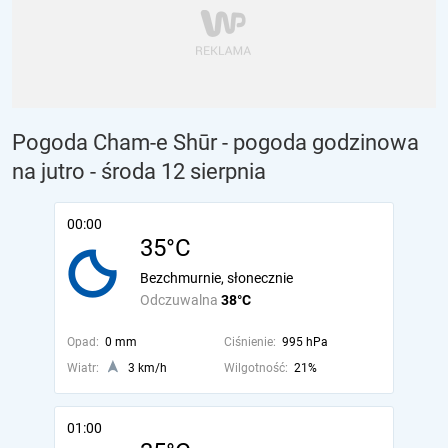
Pogoda Cham-e Shūr - pogoda godzinowa
na jutro
- środa 12 sierpnia
00:00
35°C
Bezchmurnie, słonecznie
Odczuwalna
38°C
Opad:
0 mm
Ciśnienie:
995 hPa
Wiatr:
3 km/h
Wilgotność:
21%
01:00