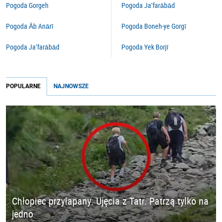
Pogoda Gorgeh
Pogoda Ja‘farābād
Pogoda Āb Anārī
Pogoda Boneh-ye Gorgī
Pogoda Ja‘farābād
Pogoda Yek Borjī
POPULARNE
NAJNOWSZE
Chłopiec przyłapany. Ujęcia z Tatr. Patrzą tylko na
jedno