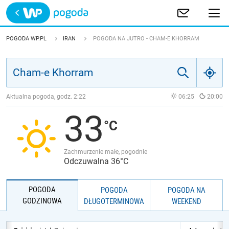
Trwa ładowanie
POLSKA
POGODA WP.PL
IRAN
POGODA NA JUTRO - CHAM-E KHORRAM
EUROPA
ŚWIAT
Aktualna pogoda, godz.
2:22
06:25
20:00
33
JAKOŚĆ POWIETRZA
Zachmurzenie małe, pogodnie
Odczuwalna 36°C
POGODA
POGODA
POGODA NA
GODZINOWA
DŁUGOTERMINOWA
WEEKEND