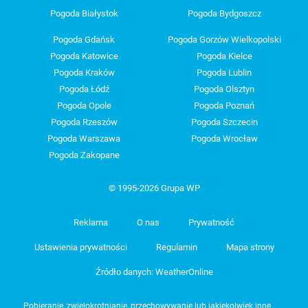
Pogoda Białystok
Pogoda Bydgoszcz
Pogoda Gdańsk
Pogoda Gorzów Wielkopolski
Pogoda Katowice
Pogoda Kielce
Pogoda Kraków
Pogoda Lublin
Pogoda Łódź
Pogoda Olsztyn
Pogoda Opole
Pogoda Poznań
Pogoda Rzeszów
Pogoda Szczecin
Pogoda Warszawa
Pogoda Wrocław
Pogoda Zakopane
© 1995-2026 Grupa WP
Reklama
O nas
Prywatność
Ustawienia prywatności
Regulamin
Mapa strony
Źródło danych: WeatherOnline
Pobieranie, zwielokrotnianie, przechowywanie lub jakiekolwiek inne