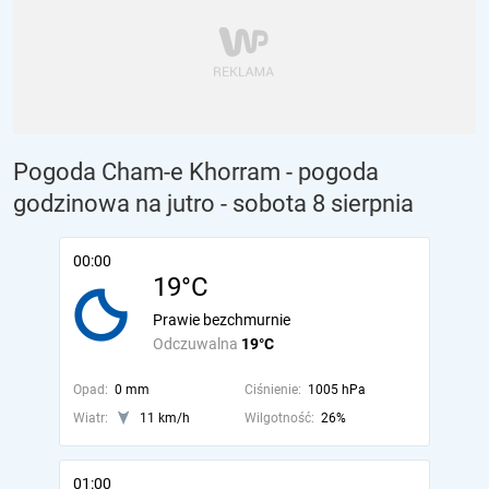
Pogoda Cham-e Khorram - pogoda
godzinowa na jutro
- sobota 8 sierpnia
00:00
19°C
Prawie bezchmurnie
Odczuwalna
19°C
Opad:
0 mm
Ciśnienie:
1005 hPa
Wiatr:
11 km/h
Wilgotność:
26%
01:00