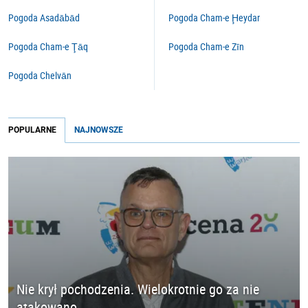
Pogoda Asadābād
Pogoda Cham-e Ḩeydar
Pogoda Cham-e Ţāq
Pogoda Cham-e Zīn
Pogoda Chelvān
POPULARNE
NAJNOWSZE
Nie krył pochodzenia. Wielokrotnie go za nie
atakowano