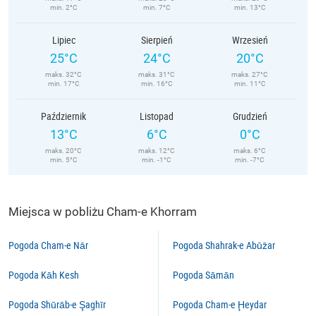
min. 2°C
min. 7°C
min. 13°C
Lipiec
Sierpień
Wrzesień
25°C
24°C
20°C
maks. 32°C
maks. 31°C
maks. 27°C
min. 17°C
min. 16°C
min. 11°C
Październik
Listopad
Grudzień
13°C
6°C
0°C
maks. 20°C
maks. 12°C
maks. 6°C
min. 5°C
min. -1°C
min. -7°C
Miejsca w pobliżu Cham-e Khorram
Pogoda Cham-e Nār
Pogoda Shahrak-e Abūz̄ar
Pogoda Kāh Kesh
Pogoda Sāmān
Pogoda Shūrāb-e Şaghīr
Pogoda Cham-e Ḩeydar