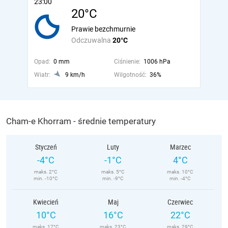
23:00
20°C
Prawie bezchmurnie
Odczuwalna
20°C
Opad:
0 mm
Ciśnienie:
1006 hPa
Wiatr:
9 km/h
Wilgotność:
36%
Cham-e Khorram - średnie temperatury
Styczeń
Luty
Marzec
-4°C
-1°C
4°C
maks. 2°C
maks. 5°C
maks. 10°C
min. -10°C
min. -9°C
min. -4°C
Kwiecień
Maj
Czerwiec
10°C
16°C
22°C
maks. 17°C
maks. 23°C
maks. 29°C