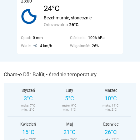
23:00
24°C
Bezchmurnie, słonecznie
Odczuwalna
26°C
Opad:
0 mm
Ciśnienie:
1006 hPa
Wiatr:
4 km/h
Wilgotność:
26%
Cham-e Dār Balūţ - średnie temperatury
Styczeń
Luty
Marzec
3°C
5°C
10°C
maks. 7°C
maks. 9°C
maks. 14°C
min. -2°C
min. -1°C
min. 2°C
Kwiecień
Maj
Czerwiec
15°C
21°C
26°C
maks. 20°C
maks. 26°C
maks. 33°C