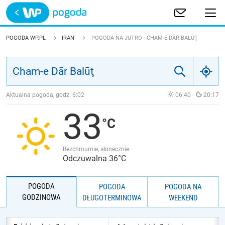
Trwa ładowanie
POLSKA
POGODA WP.PL
IRAN
POGODA NA JUTRO - CHAM-E DĀR BALŪŢ
EUROPA
ŚWIAT
Aktualna pogoda, godz.
6:02
06:40
20:17
33
JAKOŚĆ POWIETRZA
Bezchmurnie, słonecznie
Odczuwalna 36°C
POGODA
POGODA
POGODA NA
GODZINOWA
DŁUGOTERMINOWA
WEEKEND