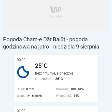
Pogoda Cham-e Dār Balūţ - pogoda
godzinowa na jutro
- niedziela 9 sierpnia
00:00
25°C
Bezchmurnie, słonecznie
Odczuwalna
26°C
Opad:
0 mm
Ciśnienie:
1003 hPa
Wiatr:
6 km/h
Wilgotność:
24%
01:00