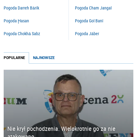
Pogoda Darreh Bārīk
Pogoda Cham Jangal
Pogoda Ḩasan
Pogoda Gol Banī
Pogoda Chokhā Sabz
Pogoda Jāber
POPULARNE
NAJNOWSZE
Nie krył pochodzenia. Wielokrotnie go za nie
atakowano