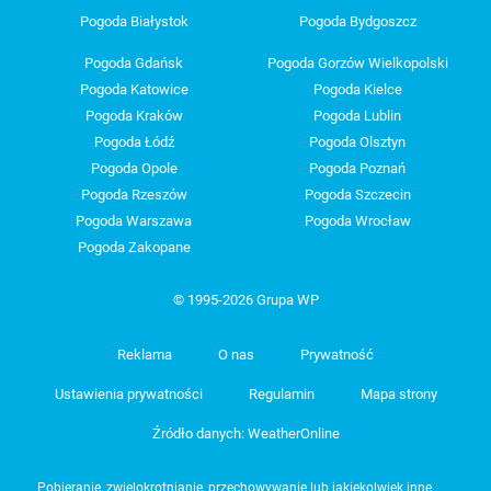
Pogoda Białystok
Pogoda Bydgoszcz
Pogoda Gdańsk
Pogoda Gorzów Wielkopolski
Pogoda Katowice
Pogoda Kielce
Pogoda Kraków
Pogoda Lublin
Pogoda Łódź
Pogoda Olsztyn
Pogoda Opole
Pogoda Poznań
Pogoda Rzeszów
Pogoda Szczecin
Pogoda Warszawa
Pogoda Wrocław
Pogoda Zakopane
© 1995-2026 Grupa WP
Reklama
O nas
Prywatność
Ustawienia prywatności
Regulamin
Mapa strony
Źródło danych: WeatherOnline
Pobieranie, zwielokrotnianie, przechowywanie lub jakiekolwiek inne