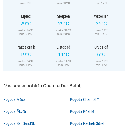
min. 7°C
min. 12°C
min. 17°C
Lipiec
Sierpień
Wrzesień
29°C
29°C
25°C
maks. 36°C
maks. 36°C
maks. 31°C
min. 21°C
min. 20°C
min. 16°C
Październik
Listopad
Grudzień
19°C
11°C
6°C
maks. 24°C
maks. 15°C
maks. 10°C
min. 11°C
min. 5°C
min. 0°C
Miejsca w pobliżu Cham-e Dār Balūţ
Pogoda Mūsá
Pogoda Cham Shīr
Pogoda Ābzār
Pogoda Kūshkī
Pogoda Sar Gandāb
Pogoda Pacheh Sūreh