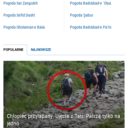
Pogoda Sar Zangūleh
Pogoda Badrābād-e `Olyā
Pogoda Sefīd Dasht
Pogoda Şabūr
Pogoda Gholāmān-e Bālā
Pogoda Badrābād-e Pā’īn
POPULARNE
NAJNOWSZE
Chłopiec przyłapany. Ujęcia z Tatr. Patrzą tylko na
jedno