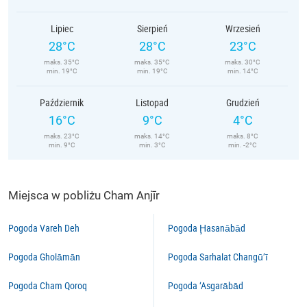
Lipiec
Sierpień
Wrzesień
28°C
28°C
23°C
maks. 35°C
maks. 35°C
maks. 30°C
min. 19°C
min. 19°C
min. 14°C
Październik
Listopad
Grudzień
16°C
9°C
4°C
maks. 23°C
maks. 14°C
maks. 8°C
min. 9°C
min. 3°C
min. -2°C
Miejsca w pobliżu Cham Anjīr
Pogoda Vareh Deh
Pogoda Ḩasanābād
Pogoda Gholāmān
Pogoda Sarhalat Changū’ī
Pogoda Cham Qoroq
Pogoda ‘Asgarābād