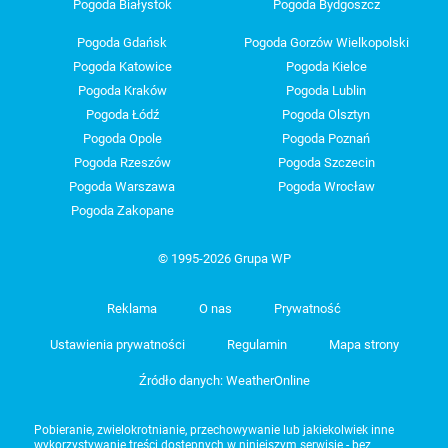
Pogoda Białystok
Pogoda Bydgoszcz
Pogoda Gdańsk
Pogoda Gorzów Wielkopolski
Pogoda Katowice
Pogoda Kielce
Pogoda Kraków
Pogoda Lublin
Pogoda Łódź
Pogoda Olsztyn
Pogoda Opole
Pogoda Poznań
Pogoda Rzeszów
Pogoda Szczecin
Pogoda Warszawa
Pogoda Wrocław
Pogoda Zakopane
© 1995-2026 Grupa WP
Reklama
O nas
Prywatność
Ustawienia prywatności
Regulamin
Mapa strony
Źródło danych: WeatherOnline
Pobieranie, zwielokrotnianie, przechowywanie lub jakiekolwiek inne
wykorzystywanie treści dostępnych w niniejszym serwisie - bez