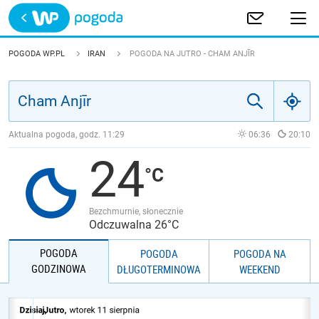
Trwa ładowanie
POLSKA
POGODA WP.PL
IRAN
POGODA NA JUTRO - CHAM ANJĪR
EUROPA
ŚWIAT
Aktualna pogoda, godz.
11:29
06:36
20:10
24
JAKOŚĆ POWIETRZA
Bezchmurnie, słonecznie
Odczuwalna 26°C
POGODA
POGODA
POGODA NA
GODZINOWA
DŁUGOTERMINOWA
WEEKEND