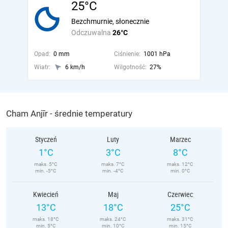
25°C
Bezchmurnie, słonecznie
Odczuwalna
26°C
Opad:
0 mm
Ciśnienie:
1001 hPa
Wiatr:
6 km/h
Wilgotność:
27%
Cham Anjīr - średnie temperatury
Styczeń
Luty
Marzec
1°C
3°C
8°C
maks. 5°C
maks. 7°C
maks. 12°C
min. -5°C
min. -4°C
min. 0°C
Kwiecień
Maj
Czerwiec
13°C
18°C
25°C
maks. 18°C
maks. 24°C
maks. 31°C
min. 5°C
min. 10°C
min. 15°C