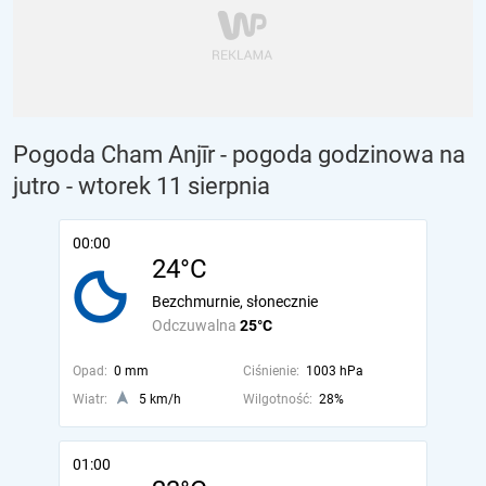
Pogoda Cham Anjīr - pogoda godzinowa na
jutro
- wtorek 11 sierpnia
00:00
24°C
Bezchmurnie, słonecznie
Odczuwalna
25°C
Opad:
0 mm
Ciśnienie:
1003 hPa
Wiatr:
5 km/h
Wilgotność:
28%
01:00