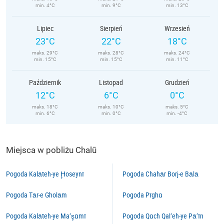
min. 4°C
min. 9°C
min. 13°C
Lipiec
Sierpień
Wrzesień
23°C
22°C
18°C
maks. 29°C
maks. 28°C
maks. 24°C
min. 15°C
min. 15°C
min. 11°C
Październik
Listopad
Grudzień
12°C
6°C
0°C
maks. 18°C
maks. 10°C
maks. 5°C
min. 6°C
min. 0°C
min. -4°C
Miejsca w pobliżu Chalū
Pogoda Kalāteh-ye Ḩoseynī
Pogoda Chahār Borj-e Bālā
Pogoda Tār-e Gholām
Pogoda Pīghū
Pogoda Kalāteh-ye Ma‘şūmī
Pogoda Qūch Qal‘eh-ye Pā’īn