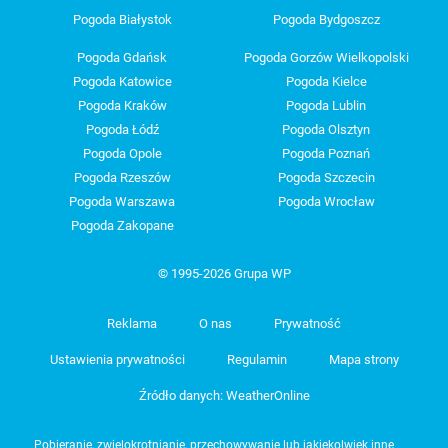
Pogoda Białystok
Pogoda Bydgoszcz
Pogoda Gdańsk
Pogoda Gorzów Wielkopolski
Pogoda Katowice
Pogoda Kielce
Pogoda Kraków
Pogoda Lublin
Pogoda Łódź
Pogoda Olsztyn
Pogoda Opole
Pogoda Poznań
Pogoda Rzeszów
Pogoda Szczecin
Pogoda Warszawa
Pogoda Wrocław
Pogoda Zakopane
© 1995-2026 Grupa WP
Reklama
O nas
Prywatność
Ustawienia prywatności
Regulamin
Mapa strony
Źródło danych: WeatherOnline
Pobieranie, zwielokrotnianie, przechowywanie lub jakiekolwiek inne