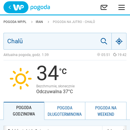
Trwa ładowanie
POLSKA
POGODA WP.PL
IRAN
POGODA NA JUTRO - CHALŪ
EUROPA
ŚWIAT
Aktualna pogoda, godz.
1:39
05:51
19:42
34
JAKOŚĆ POWIETRZA
Bezchmurnie, słonecznie
Odczuwalna 37°C
POGODA
POGODA
POGODA NA
GODZINOWA
DŁUGOTERMINOWA
WEEKEND