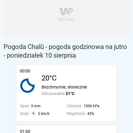
Pogoda Chalū - pogoda godzinowa na jutro
- poniedziałek 10 sierpnia
00:00
20°C
Bezchmurnie, słonecznie
Odczuwalna
21°C
Opad:
0 mm
Ciśnienie:
1006 hPa
Wiatr:
5 km/h
Wilgotność:
45%
01:00