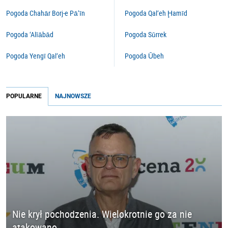
Pogoda Chahār Borj-e Pā’īn
Pogoda Qal‘eh Ḩamīd
Pogoda ‘Alīābād
Pogoda Sūrrek
Pogoda Yengī Qal‘eh
Pogoda Ūbeh
POPULARNE
NAJNOWSZE
Nie krył pochodzenia. Wielokrotnie go za nie
atakowano