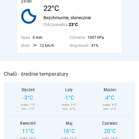
23:00
22°C
Bezchmurnie, słonecznie
Odczuwalna
23°C
Opad:
0 mm
Ciśnienie:
1007 hPa
Wiatr:
12 km/h
Wilgotność:
41%
Chalū - średnie temperatury
Styczeń
Luty
Marzec
-3°C
-1°C
4°C
maks. 1°C
maks. 3°C
maks. 9°C
min. -7°C
min. -6°C
min. -2°C
Kwiecień
Maj
Czerwiec
11°C
16°C
20°C
maks. 16°C
maks. 21°C
maks. 26°C