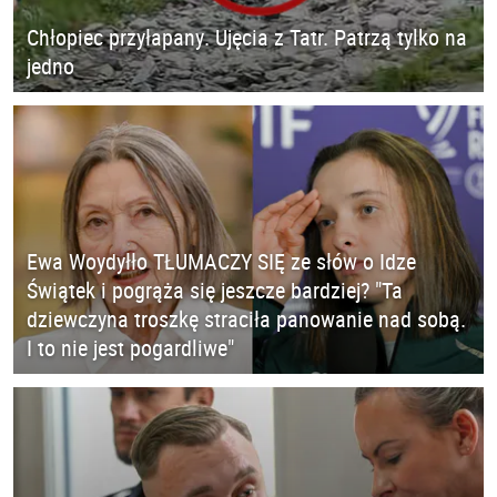
Chłopiec przyłapany. Ujęcia z Tatr. Patrzą tylko na
jedno
Ewa Woydyłło TŁUMACZY SIĘ ze słów o Idze
Świątek i pogrąża się jeszcze bardziej? "Ta
dziewczyna troszkę straciła panowanie nad sobą.
I to nie jest pogardliwe"