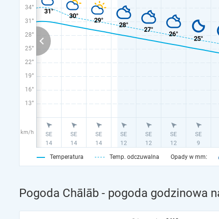
34°
31°
28°
25°
22°
19°
16°
13°
km/h
Temperatura
Temp. odczuwalna
Opady w mm:
Pogoda Chālāb - pogoda godzinowa na