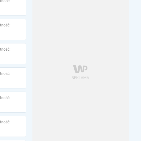
tność:
tność:
tność:
tność:
tność:
tność: