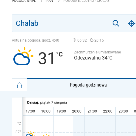
POGODA WP.PL
IRAN
POGODA NA JUTRO - CHĀLĀB
Aktualna pogoda, godz.
4:40
06:32
20:15
31
Zachmurzenie umiarkowane
Odczuwalna 34°C
Pogoda godzinowa
°C
37°