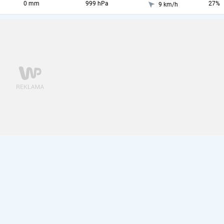
0 mm
999 hPa
27%
9 km/h