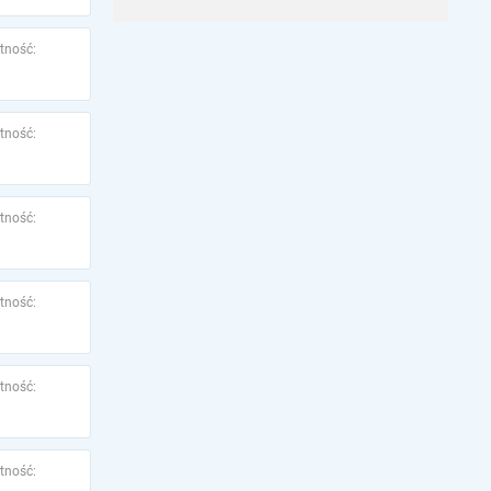
tność:
tność:
tność:
tność:
tność:
tność: