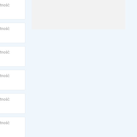
tność:
tność:
tność:
tność:
tność:
tność: