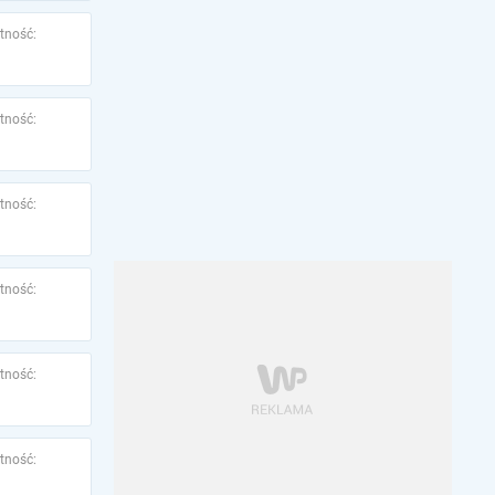
tność:
tność:
tność:
tność:
tność:
tność: