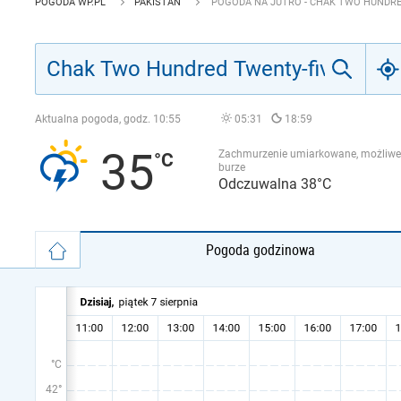
POGODA WP.PL
PAKISTAN
POGODA NA JUTRO - CHAK TWO HUNDRE
Aktualna pogoda, godz.
10:55
05:31
18:59
35
Zachmurzenie umiarkowane, możliwe
burze
Odczuwalna 38°C
Pogoda godzinowa
°C
42°