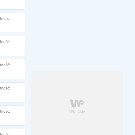
tność:
tność:
tność:
tność:
tność:
tność: