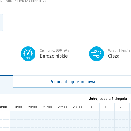
D TWENTY-FIVE EASTERN BAR
Ciśnienie:
999
hPa
Wiatr:
1
km/h
Bardzo niskie
Cisza
Pogoda długoterminowa