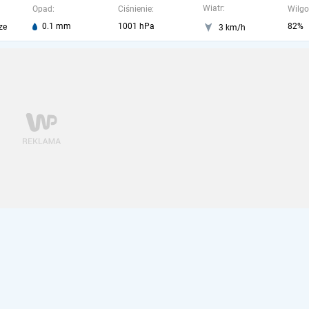
Wiatr:
Opad:
Ciśnienie:
Wilgo
0.1 mm
1001 hPa
82%
ze
3 km/h