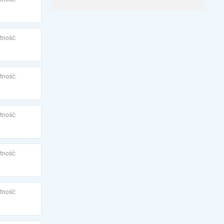
tność:
tność:
tność:
tność:
tność: