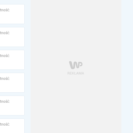
tność:
tność:
tność:
tność:
tność:
tność: