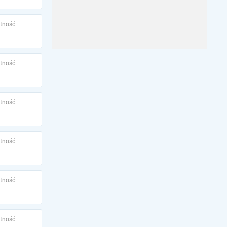
tność:
tność:
tność:
tność:
tność:
tność: