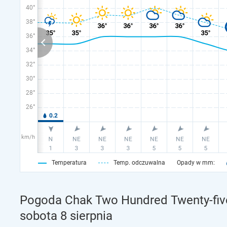
40°
38°
36°
34°
32°
30°
28°
26°
km/h
Temperatura
Temp. odczuwalna
Opady w mm:
Pogoda Chak Two Hundred Twenty-five
sobota 8 sierpnia