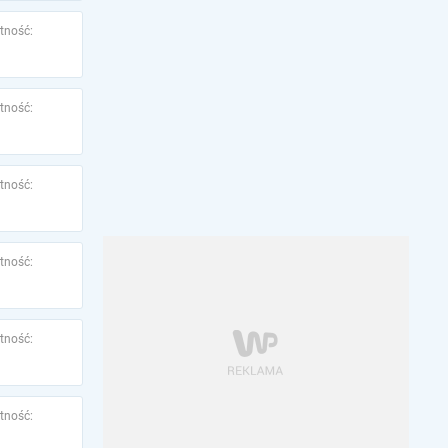
tność:
tność:
tność:
tność:
tność:
tność: