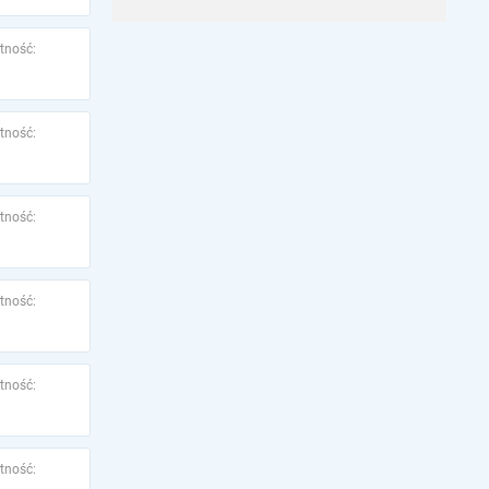
tność:
tność:
tność:
tność:
tność:
tność: