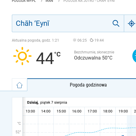
POGODA WP.PL
IRAN
POGODA NA JUTRO - CHĀH ‘EYNĪ
Aktualna pogoda, godz.
1:21
06:25
19:44
44
Bezchmurnie, słonecznie
Odczuwalna 50°C
Pogoda godzinowa
°C
52°