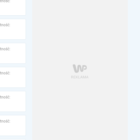
tność:
tność:
tność:
tność:
tność:
tność: