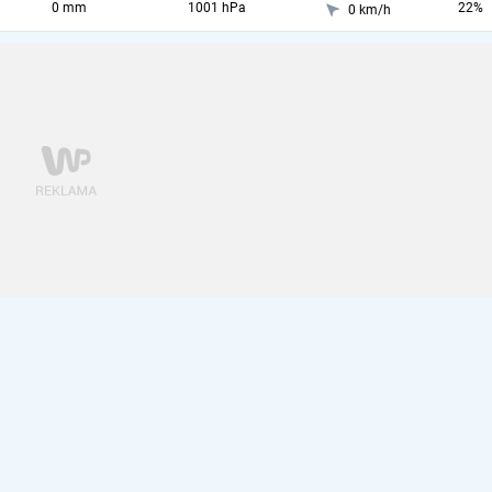
0 mm
1001 hPa
22%
0 km/h