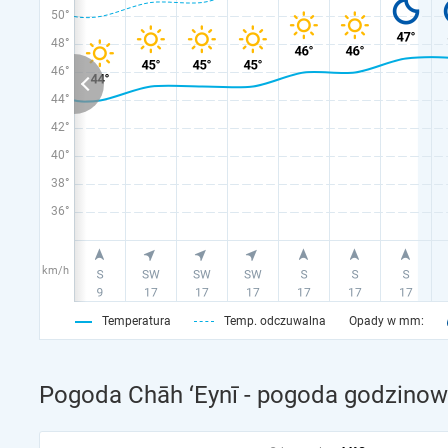
50°
48°
46°
44°
42°
40°
38°
36°
km/h
Temperatura
Temp. odczuwalna
Opady w mm:
Pogoda Chāh ‘Eynī - pogoda godzinowa