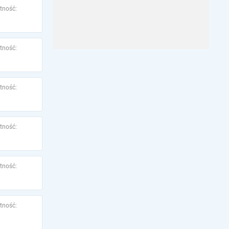
tność:
tność:
tność:
tność:
tność:
tność: