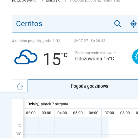
POGODA WP.PL
MEKSYK
POGODA NA JUTRO - CERRITOS
Aktualna pogoda, godz.
1:02
07:27
20:33
15
Zachmurzenie całkowite
Odczuwalna 15°C
Pogoda godzinowa
°C
30°