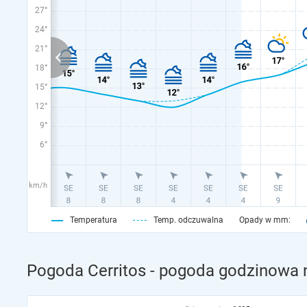
27°
24°
21°
18°
15°
12°
9°
6°
km/h
Temperatura
Temp. odczuwalna
Opady w mm:
Pogoda Cerritos - pogoda godzinowa n