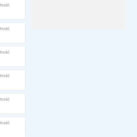
tność:
tność:
tność:
tność:
tność:
tność: