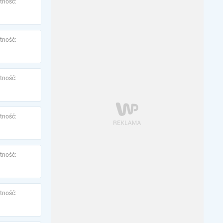
tność:
tność:
tność:
tność:
tność:
tność: