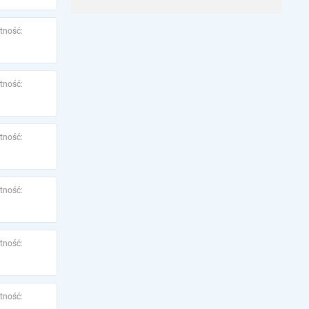
tność:
tność:
tność:
tność:
tność:
tność: