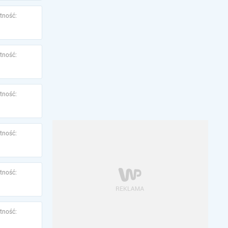
tność:
tność:
tność:
tność:
tność:
tność: