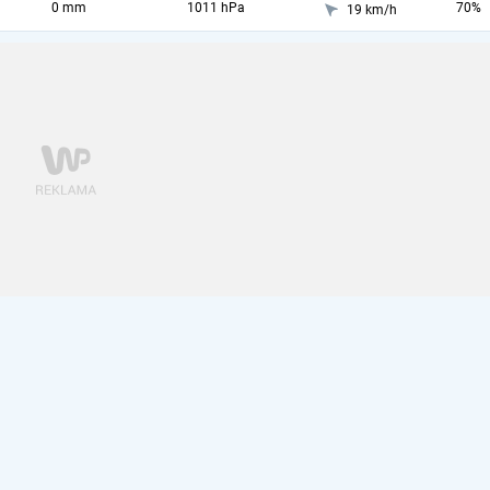
0 mm
1011 hPa
70%
19 km/h