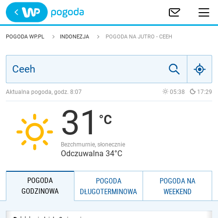
Trwa ładowanie
POLSKA
POGODA WP.PL
INDONEZJA
POGODA NA JUTRO - CEEH
EUROPA
ŚWIAT
Aktualna pogoda, godz.
8:07
05:38
17:29
31
JAKOŚĆ POWIETRZA
Bezchmurnie, słonecznie
Odczuwalna 34°C
POGODA
POGODA
POGODA NA
GODZINOWA
DŁUGOTERMINOWA
WEEKEND