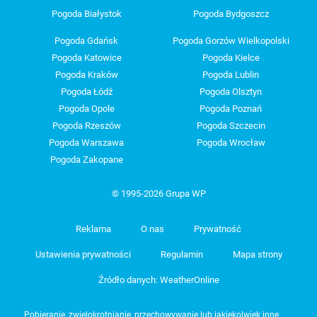
Pogoda Białystok
Pogoda Bydgoszcz
Pogoda Gdańsk
Pogoda Gorzów Wielkopolski
Pogoda Katowice
Pogoda Kielce
Pogoda Kraków
Pogoda Lublin
Pogoda Łódź
Pogoda Olsztyn
Pogoda Opole
Pogoda Poznań
Pogoda Rzeszów
Pogoda Szczecin
Pogoda Warszawa
Pogoda Wrocław
Pogoda Zakopane
© 1995-2026 Grupa WP
Reklama
O nas
Prywatność
Ustawienia prywatności
Regulamin
Mapa strony
Źródło danych: WeatherOnline
Pobieranie, zwielokrotnianie, przechowywanie lub jakiekolwiek inne