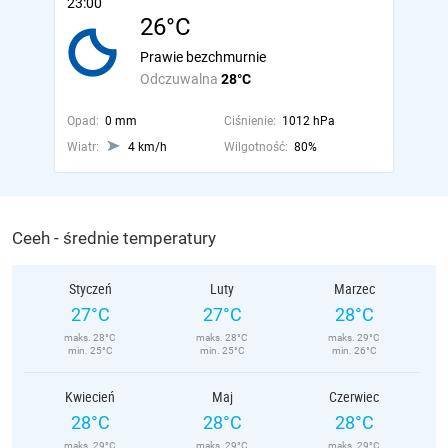
23:00
26°C
Prawie bezchmurnie
Odczuwalna
28°C
Opad:
0 mm
Ciśnienie:
1012 hPa
Wiatr:
4 km/h
Wilgotność:
80%
Ceeh - średnie temperatury
Styczeń
Luty
Marzec
27°C
27°C
28°C
maks. 28°C
maks. 28°C
maks. 29°C
min. 25°C
min. 25°C
min. 26°C
Kwiecień
Maj
Czerwiec
28°C
28°C
28°C
maks. 29°C
maks. 29°C
maks. 29°C