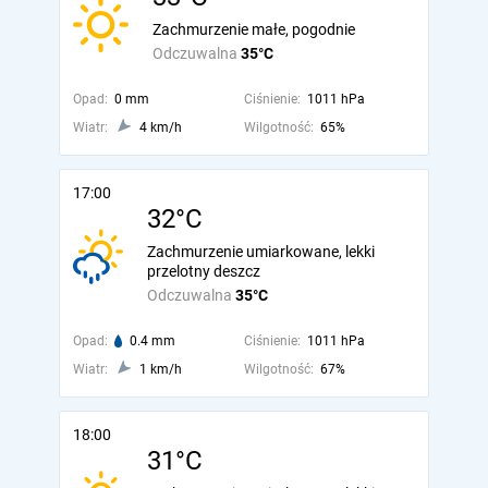
Zachmurzenie małe, pogodnie
Odczuwalna
35°C
Opad:
0 mm
Ciśnienie:
1011 hPa
Wiatr:
4 km/h
Wilgotność:
65%
17:00
32°C
Zachmurzenie umiarkowane, lekki
przelotny deszcz
Odczuwalna
35°C
Opad:
0.4 mm
Ciśnienie:
1011 hPa
Wiatr:
1 km/h
Wilgotność:
67%
18:00
31°C