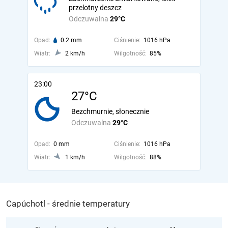
przelotny deszcz
Odczuwalna
29°C
Opad:
0.2 mm
Ciśnienie:
1016 hPa
Wiatr:
2 km/h
Wilgotność:
85%
23:00
27°C
Bezchmurnie, słonecznie
Odczuwalna
29°C
Opad:
0 mm
Ciśnienie:
1016 hPa
Wiatr:
1 km/h
Wilgotność:
88%
Capúchotl - średnie temperatury