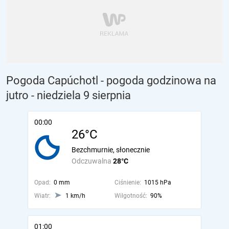
Pogoda Capúchotl - pogoda godzinowa na
jutro
- niedziela 9 sierpnia
00:00
26°C
Bezchmurnie, słonecznie
Odczuwalna
28°C
Opad:
0 mm
Ciśnienie:
1015 hPa
Wiatr:
1 km/h
Wilgotność:
90%
01:00