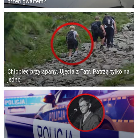
przed gwałtem?
Chłopiec przyłapany. Ujęcia z Tatr. Patrzą tylko na
jedno