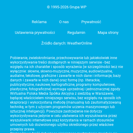
© 1995-2026 Grupa WP
Reklama
O nas
Prywatność
Ustawienia prywatności
Regulamin
Mapa strony
Źródło danych: WeatherOnline
Pobieranie, zwielokrotnianie, przechowywanie lub jakiekolwiek inne
wykorzystywanie treści dostępnych w niniejszym serwisie - bez
względu na ich charakter i sposób wyrażenia (w szczególności lecz nie
wyłącznie: słowne, słowno-muzyczne, muzyczne, audiowizualne,
audialne, tekstowe, graficzne i zawarte w nich dane i informacje, bazy
danych i zawarte w nich dane) oraz formę (np. literackie,
publicystyczne, naukowe, kartograficzne, programy komputerowe,
plastyczne, fotograficzne) wymaga uprzedniej i jednoznacznej zgody
Wirtualna Polska Media Spółka Akcyjna z siedzibą w Warszawie,
będącej właścicielem niniejszego serwisu, bez względu na sposób ich
eksploracji i wykorzystaną metodę (manualną lub zautomatyzowaną
technikę, w tym z użyciem programów uczenia maszynowego lub
sztucznej inteligencji). Powyższe zastrzeżenie nie dotyczy
wykorzystywania jedynie w celu ułatwienia ich wyszukiwania przez
wyszukiwarki internetowe oraz korzystania w ramach stosunków
umownych lub dozwolonego użytku określonego przez właściwe
przepisy prawa.