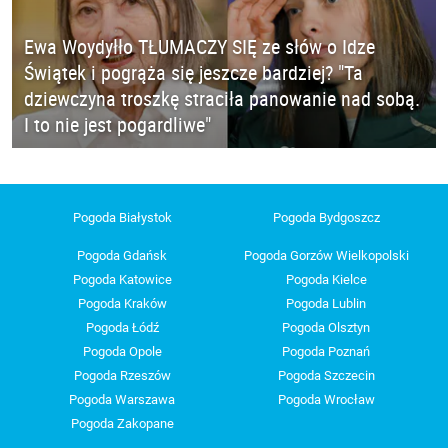
Ewa Woydyłło TŁUMACZY SIĘ ze słów o Idze
Świątek i pogrąża się jeszcze bardziej? "Ta
dziewczyna troszkę straciła panowanie nad sobą.
I to nie jest pogardliwe"
Pogoda Białystok
Pogoda Bydgoszcz
Pogoda Gdańsk
Pogoda Gorzów Wielkopolski
Pogoda Katowice
Pogoda Kielce
Pogoda Kraków
Pogoda Lublin
Pogoda Łódź
Pogoda Olsztyn
Pogoda Opole
Pogoda Poznań
Pogoda Rzeszów
Pogoda Szczecin
Pogoda Warszawa
Pogoda Wrocław
Pogoda Zakopane