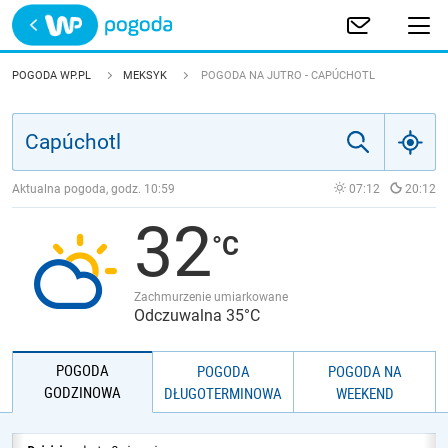
Trwa ładowanie
POLSKA
POGODA WP.PL
MEKSYK
POGODA NA JUTRO - CAPÚCHOTL
EUROPA
ŚWIAT
Aktualna pogoda, godz.
10:59
07:12
20:12
32
JAKOŚĆ POWIETRZA
Zachmurzenie umiarkowane
Odczuwalna 35°C
POGODA
POGODA
POGODA NA
GODZINOWA
DŁUGOTERMINOWA
WEEKEND