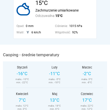
15°C
Zachmurzenie umiarkowane
Odczuwalna
15°C
Opad:
0 mm
Ciśnienie:
1015 hPa
Wiatr:
6 km/h
Wilgotność:
92%
Caoping - średnie temperatury
Styczeń
Luty
Marzec
-16°C
-11°C
-2°C
maks. -10°C
maks. -5°C
maks. 3°C
min. -22°C
min. -18°C
min. -8°C
Kwiecień
Maj
Czerwiec
7°C
13°C
17°C
maks. 12°C
maks. 18°C
maks. 22°C
min. 0°C
min. 6°C
min. 12°C