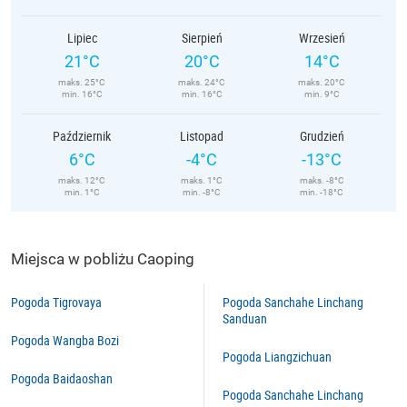
Lipiec
Sierpień
Wrzesień
21°C
20°C
14°C
maks. 25°C
maks. 24°C
maks. 20°C
min. 16°C
min. 16°C
min. 9°C
Październik
Listopad
Grudzień
6°C
-4°C
-13°C
maks. 12°C
maks. 1°C
maks. -8°C
min. 1°C
min. -8°C
min. -18°C
Miejsca w pobliżu Caoping
Pogoda Tigrovaya
Pogoda Sanchahe Linchang
Sanduan
Pogoda Wangba Bozi
Pogoda Liangzichuan
Pogoda Baidaoshan
Pogoda Sanchahe Linchang