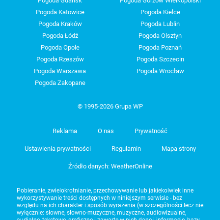
Pogoda Gdańsk
Pogoda Gorzów Wielkopolski
Pogoda Katowice
Pogoda Kielce
Pogoda Kraków
Pogoda Lublin
Pogoda Łódź
Pogoda Olsztyn
Pogoda Opole
Pogoda Poznań
Pogoda Rzeszów
Pogoda Szczecin
Pogoda Warszawa
Pogoda Wrocław
Pogoda Zakopane
© 1995-2026 Grupa WP
Reklama
O nas
Prywatność
Ustawienia prywatności
Regulamin
Mapa strony
Źródło danych: WeatherOnline
Pobieranie, zwielokrotnianie, przechowywanie lub jakiekolwiek inne
wykorzystywanie treści dostępnych w niniejszym serwisie - bez
względu na ich charakter i sposób wyrażenia (w szczególności lecz nie
wyłącznie: słowne, słowno-muzyczne, muzyczne, audiowizualne,
audialne, tekstowe, graficzne i zawarte w nich dane i informacje, bazy