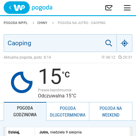
Trwa ładowanie
POLSKA
POGODA WP.PL
CHINY
POGODA NA JUTRO - CAOPING
EUROPA
ŚWIAT
Aktualna pogoda, godz.
8:14
06:12
20:31
15
JAKOŚĆ POWIETRZA
Prawie bezchmurnie
Odczuwalna 15°C
POGODA
POGODA
POGODA NA
GODZINOWA
DŁUGOTERMINOWA
WEEKEND