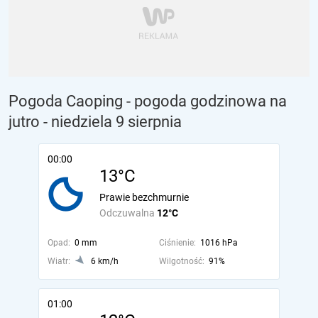
Pogoda Caoping - pogoda godzinowa na
jutro
- niedziela 9 sierpnia
00:00
13°C
Prawie bezchmurnie
Odczuwalna
12°C
Opad:
0 mm
Ciśnienie:
1016 hPa
Wiatr:
6 km/h
Wilgotność:
91%
01:00