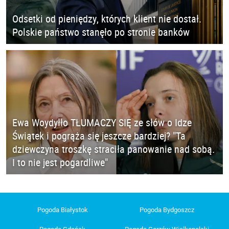
Odsetki od pieniędzy, których klient nie dostał.
Polskie państwo stanęło po stronie banków
Ewa Woydyłło TŁUMACZY SIĘ ze słów o Idze
Świątek i pogrąża się jeszcze bardziej? "Ta
dziewczyna troszkę straciła panowanie nad sobą.
I to nie jest pogardliwe"
Pogoda Białystok
Pogoda Bydgoszcz