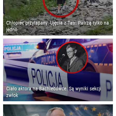
Chłopiec przyłapany. Ujęcia z Tatr. Patrzą tylko na
jedno
Ciało aktora na Bachledówce. Są wyniki sekcji
zwłok