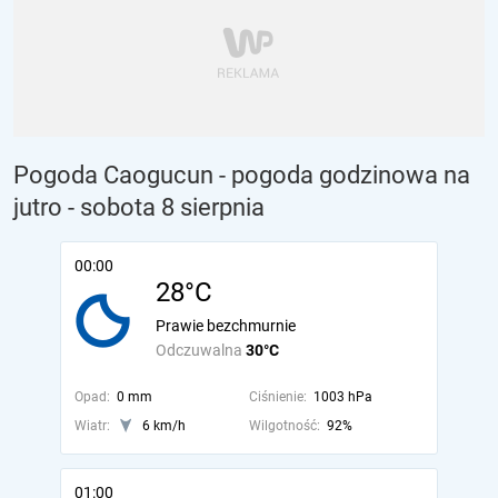
Pogoda Caogucun - pogoda godzinowa na
jutro
- sobota 8 sierpnia
00:00
28°C
Prawie bezchmurnie
Odczuwalna
30°C
Opad:
0 mm
Ciśnienie:
1003 hPa
Wiatr:
6 km/h
Wilgotność:
92%
01:00