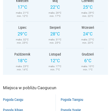
Kwiecień
Maj
Czerwiec
17°C
22°C
25°C
maks. 21°C
maks. 26°C
maks. 29°C
min. 12°C
min. 17°C
min. 22°C
Lipiec
Sierpień
Wrzesień
29°C
28°C
24°C
maks. 32°C
maks. 31°C
maks. 27°C
min. 25°C
min. 25°C
min. 20°C
Październik
Listopad
Grudzień
18°C
12°C
6°C
maks. 23°C
maks. 17°C
maks. 10°C
min. 14°C
min. 7°C
min. 1°C
Miejsca w pobliżu Caogucun
Pogoda Caogu
Pogoda Tiangou
Pogoda Xibian
Pogoda Yuxijie