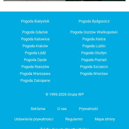
Pogoda Białystok
Pogoda Bydgoszcz
Pogoda Gdańsk
Pogoda Gorzów Wielkopolski
Pogoda Katowice
Pogoda Kielce
Pogoda Kraków
Pogoda Lublin
Pogoda Łódź
Pogoda Olsztyn
Pogoda Opole
Pogoda Poznań
Pogoda Rzeszów
Pogoda Szczecin
Pogoda Warszawa
Pogoda Wrocław
Pogoda Zakopane
© 1995-2026 Grupa WP
Reklama
O nas
Prywatność
Ustawienia prywatności
Regulamin
Mapa strony