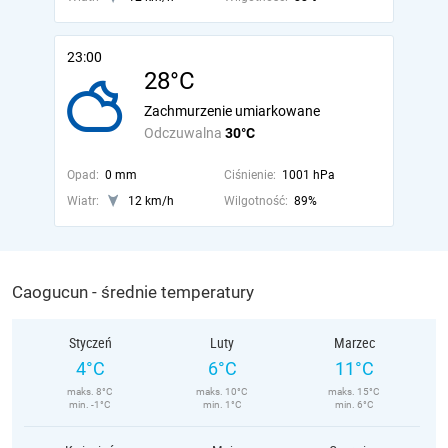
23:00
28°C
Zachmurzenie umiarkowane
Odczuwalna
30°C
Opad:
0 mm
Ciśnienie:
1001 hPa
Wiatr:
12 km/h
Wilgotność:
89%
Caogucun - średnie temperatury
Styczeń
Luty
Marzec
4°C
6°C
11°C
maks. 8°C
maks. 10°C
maks. 15°C
min. -1°C
min. 1°C
min. 6°C