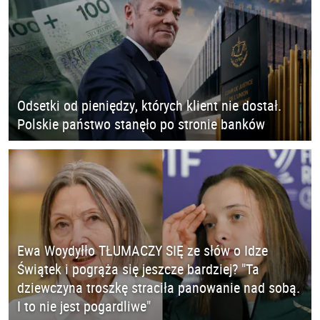
Odsetki od pieniędzy, których klient nie dostał.
Polskie państwo stanęło po stronie banków
Ewa Woydyłło TŁUMACZY SIĘ ze słów o Idze
Świątek i pogrąża się jeszcze bardziej? "Ta
dziewczyna troszkę straciła panowanie nad sobą.
I to nie jest pogardliwe"