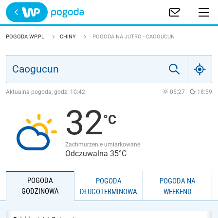
Trwa ładowanie
POLSKA
POGODA WP.PL
CHINY
POGODA NA JUTRO - CAOGUCUN
EUROPA
ŚWIAT
Aktualna pogoda, godz.
10:42
05:27
18:59
32
JAKOŚĆ POWIETRZA
Zachmurzenie umiarkowane
Odczuwalna 35°C
POGODA
POGODA
POGODA NA
GODZINOWA
DŁUGOTERMINOWA
WEEKEND