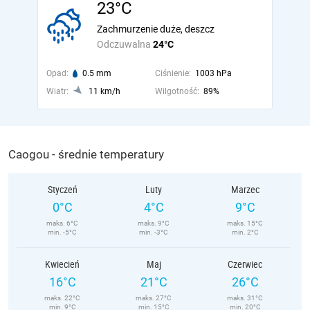
23°C
Zachmurzenie duże, deszcz
Odczuwalna
24°C
Opad:
0.5 mm
Ciśnienie:
1003 hPa
Wiatr:
11 km/h
Wilgotność:
89%
Caogou - średnie temperatury
Styczeń
Luty
Marzec
0°C
4°C
9°C
maks. 6°C
maks. 9°C
maks. 15°C
min. -5°C
min. -3°C
min. 2°C
Kwiecień
Maj
Czerwiec
16°C
21°C
26°C
maks. 22°C
maks. 27°C
maks. 31°C
min. 9°C
min. 15°C
min. 20°C