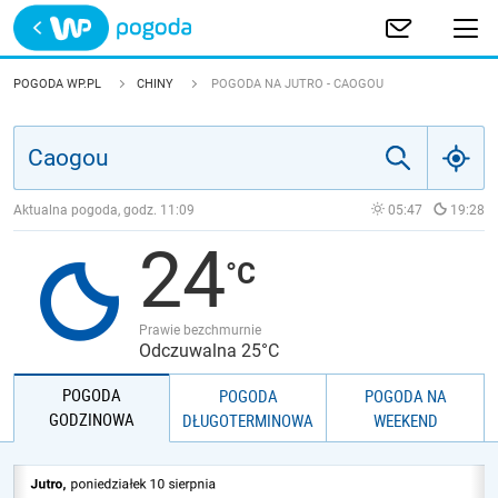
Trwa ładowanie
POLSKA
POGODA WP.PL
CHINY
POGODA NA JUTRO - CAOGOU
EUROPA
ŚWIAT
Aktualna pogoda, godz.
11:09
05:47
19:28
24
JAKOŚĆ POWIETRZA
Prawie bezchmurnie
Odczuwalna 25°C
POGODA
POGODA
POGODA NA
GODZINOWA
DŁUGOTERMINOWA
WEEKEND