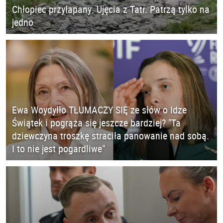
Chłopiec przyłapany. Ujęcia z Tatr. Patrzą tylko na
jedno
Ewa Woydyłło TŁUMACZY SIĘ ze słów o Idze
Świątek i pogrąża się jeszcze bardziej? "Ta
dziewczyna troszkę straciła panowanie nad sobą.
I to nie jest pogardliwe"