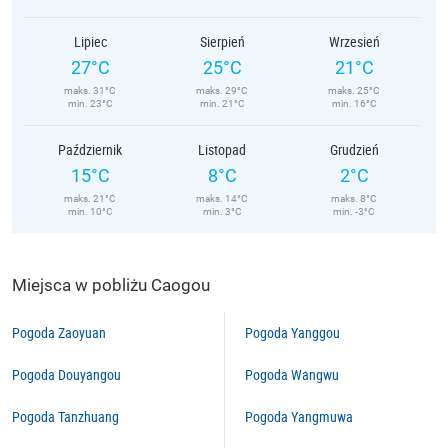
Lipiec
Sierpień
Wrzesień
27°C
25°C
21°C
maks. 31°C
maks. 29°C
maks. 25°C
min. 23°C
min. 21°C
min. 16°C
Październik
Listopad
Grudzień
15°C
8°C
2°C
maks. 21°C
maks. 14°C
maks. 8°C
min. 10°C
min. 3°C
min. -3°C
Miejsca w pobliżu Caogou
Pogoda Zaoyuan
Pogoda Yanggou
Pogoda Douyangou
Pogoda Wangwu
Pogoda Tanzhuang
Pogoda Yangmuwa