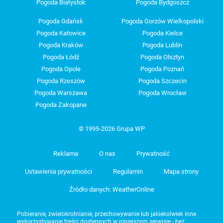
Pogoda Białystok
Pogoda Bydgoszcz
Pogoda Gdańsk
Pogoda Gorzów Wielkopolski
Pogoda Katowice
Pogoda Kielce
Pogoda Kraków
Pogoda Lublin
Pogoda Łódź
Pogoda Olsztyn
Pogoda Opole
Pogoda Poznań
Pogoda Rzeszów
Pogoda Szczecin
Pogoda Warszawa
Pogoda Wrocław
Pogoda Zakopane
© 1995-2026 Grupa WP
Reklama
O nas
Prywatność
Ustawienia prywatności
Regulamin
Mapa strony
Źródło danych: WeatherOnline
Pobieranie, zwielokrotnianie, przechowywanie lub jakiekolwiek inne
wykorzystywanie treści dostępnych w niniejszym serwisie - bez