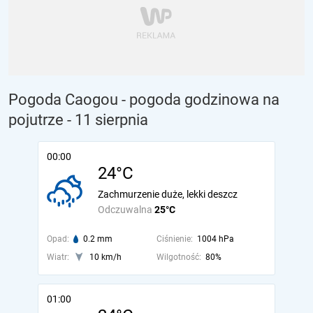
Pogoda Caogou - pogoda godzinowa na
pojutrze
- 11 sierpnia
00:00
24°C
Zachmurzenie duże, lekki deszcz
Odczuwalna
25°C
Opad:
0.2 mm
Ciśnienie:
1004 hPa
Wiatr:
10 km/h
Wilgotność:
80%
01:00