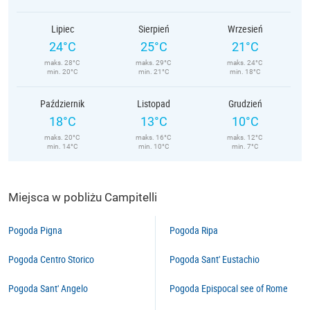
Lipiec
Sierpień
Wrzesień
24°C
25°C
21°C
maks. 28°C
maks. 29°C
maks. 24°C
min. 20°C
min. 21°C
min. 18°C
Październik
Listopad
Grudzień
18°C
13°C
10°C
maks. 20°C
maks. 16°C
maks. 12°C
min. 14°C
min. 10°C
min. 7°C
Miejsca w pobliżu Campitelli
Pogoda Pigna
Pogoda Ripa
Pogoda Centro Storico
Pogoda Sant' Eustachio
Pogoda Sant' Angelo
Pogoda Epispocal see of Rome