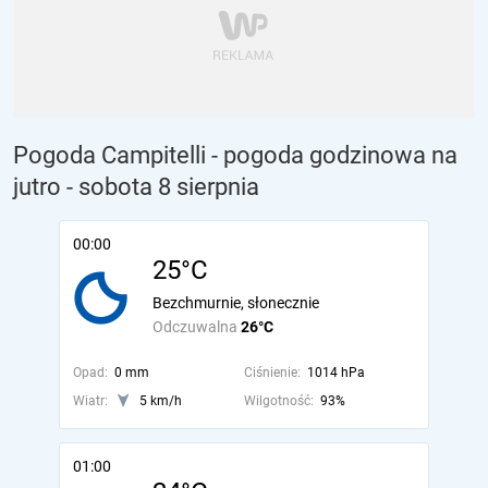
Pogoda Campitelli - pogoda godzinowa na
jutro
- sobota 8 sierpnia
00:00
25°C
Bezchmurnie, słonecznie
Odczuwalna
26°C
Opad:
0 mm
Ciśnienie:
1014 hPa
Wiatr:
5 km/h
Wilgotność:
93%
01:00