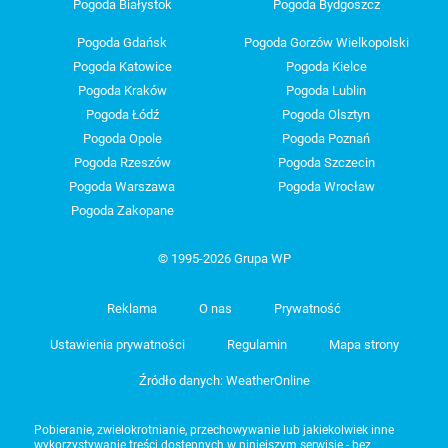
Pogoda Białystok
Pogoda Bydgoszcz
Pogoda Gdańsk
Pogoda Gorzów Wielkopolski
Pogoda Katowice
Pogoda Kielce
Pogoda Kraków
Pogoda Lublin
Pogoda Łódź
Pogoda Olsztyn
Pogoda Opole
Pogoda Poznań
Pogoda Rzeszów
Pogoda Szczecin
Pogoda Warszawa
Pogoda Wrocław
Pogoda Zakopane
© 1995-2026 Grupa WP
Reklama
O nas
Prywatność
Ustawienia prywatności
Regulamin
Mapa strony
Źródło danych: WeatherOnline
Pobieranie, zwielokrotnianie, przechowywanie lub jakiekolwiek inne
wykorzystywanie treści dostępnych w niniejszym serwisie - bez