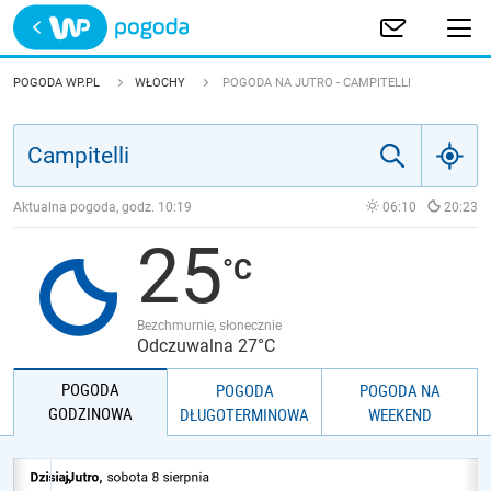
Trwa ładowanie
POLSKA
POGODA WP.PL
WŁOCHY
POGODA NA JUTRO - CAMPITELLI
EUROPA
ŚWIAT
Aktualna pogoda, godz.
10:19
06:10
20:23
25
JAKOŚĆ POWIETRZA
Bezchmurnie, słonecznie
Odczuwalna 27°C
POGODA
POGODA
POGODA NA
GODZINOWA
DŁUGOTERMINOWA
WEEKEND