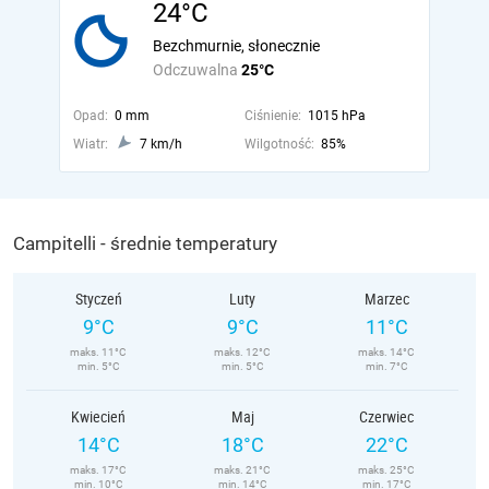
24°C
Bezchmurnie, słonecznie
Odczuwalna
25°C
Opad:
0 mm
Ciśnienie:
1015 hPa
Wiatr:
7 km/h
Wilgotność:
85%
Campitelli - średnie temperatury
Styczeń
Luty
Marzec
9°C
9°C
11°C
maks. 11°C
maks. 12°C
maks. 14°C
min. 5°C
min. 5°C
min. 7°C
Kwiecień
Maj
Czerwiec
14°C
18°C
22°C
maks. 17°C
maks. 21°C
maks. 25°C
min. 10°C
min. 14°C
min. 17°C