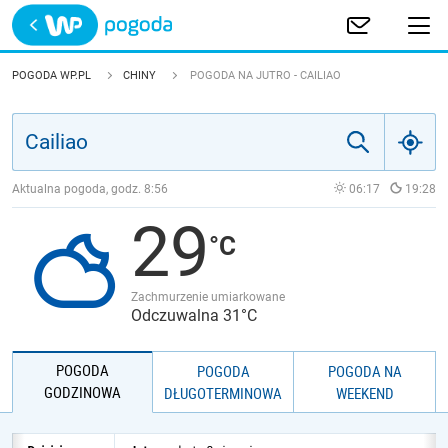
Trwa ładowanie
POLSKA
POGODA WP.PL
CHINY
POGODA NA JUTRO - CAILIAO
EUROPA
ŚWIAT
Aktualna pogoda, godz.
8:56
06:17
19:28
29
JAKOŚĆ POWIETRZA
Zachmurzenie umiarkowane
Odczuwalna 31°C
POGODA
POGODA
POGODA NA
GODZINOWA
DŁUGOTERMINOWA
WEEKEND