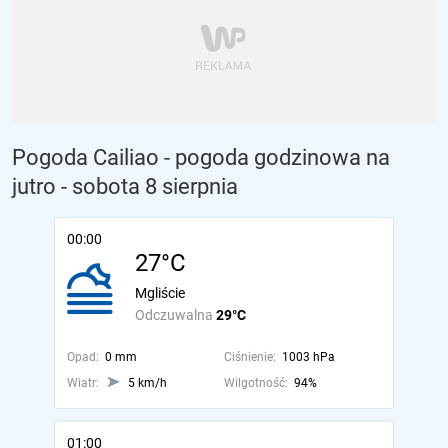
Pogoda Cailiao - pogoda godzinowa na
jutro
- sobota 8 sierpnia
00:00
27°C
Mgliście
Odczuwalna
29°C
Opad:
0 mm
Ciśnienie:
1003 hPa
Wiatr:
5 km/h
Wilgotność:
94%
01:00