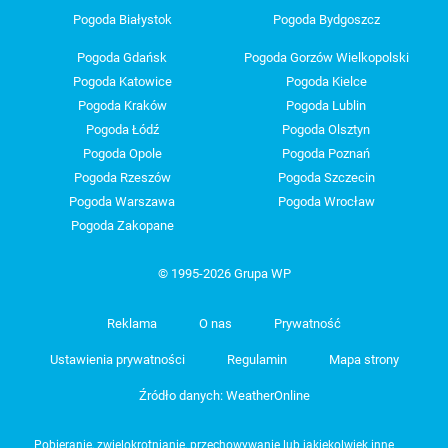
Pogoda Białystok
Pogoda Bydgoszcz
Pogoda Gdańsk
Pogoda Gorzów Wielkopolski
Pogoda Katowice
Pogoda Kielce
Pogoda Kraków
Pogoda Lublin
Pogoda Łódź
Pogoda Olsztyn
Pogoda Opole
Pogoda Poznań
Pogoda Rzeszów
Pogoda Szczecin
Pogoda Warszawa
Pogoda Wrocław
Pogoda Zakopane
© 1995-2026 Grupa WP
Reklama
O nas
Prywatność
Ustawienia prywatności
Regulamin
Mapa strony
Źródło danych: WeatherOnline
Pobieranie, zwielokrotnianie, przechowywanie lub jakiekolwiek inne