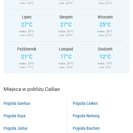
min. 16°C
min. 20°C
min. 22°C
Lipiec
Sierpień
Wrzesień
27°C
27°C
25°C
maks. 29°C
maks. 30°C
maks. 28°C
min. 23°C
min. 23°C
min. 21°C
Październik
Listopad
Grudzień
21°C
17°C
12°C
maks. 24°C
maks. 20°C
maks. 15°C
min. 17°C
min. 12°C
min. 8°C
Miejsca w pobliżu Cailiao
Pogoda Ganhua
Pogoda Caiken
Pogoda Duya
Pogoda Neitong
Pogoda Jiuhai
Pogoda Baichen