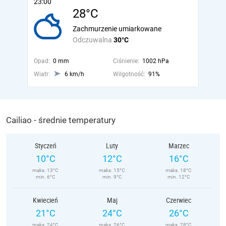
23:00
28°C
Zachmurzenie umiarkowane
Odczuwalna
30°C
Opad:
0 mm
Ciśnienie:
1002 hPa
Wiatr:
6 km/h
Wilgotność:
91%
Cailiao - średnie temperatury
Styczeń
Luty
Marzec
10°C
12°C
16°C
maks. 13°C
maks. 15°C
maks. 18°C
min. 6°C
min. 9°C
min. 12°C
Kwiecień
Maj
Czerwiec
21°C
24°C
26°C
maks. 24°C
maks. 26°C
maks. 28°C