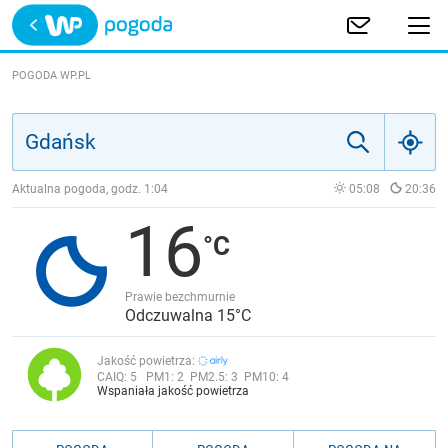
Trwa ładowanie
POLSKA
POGODA WP.PL
EUROPA
ŚWIAT
Aktualna pogoda, godz.
1:04
05:08
20:36
16
JAKOŚĆ POWIETRZA
Prawie bezchmurnie
Odczuwalna 15°C
Jakość powietrza:
CAIQ:
5
PM1:
2
PM2.5:
3
PM10:
4
Wspaniała jakość powietrza