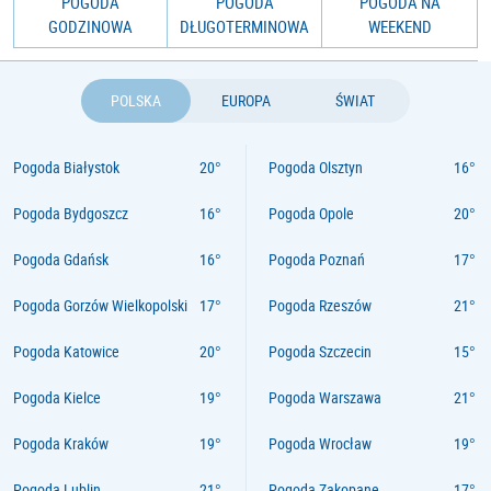
POGODA
POGODA
POGODA NA
GODZINOWA
DŁUGOTERMINOWA
WEEKEND
POLSKA
EUROPA
ŚWIAT
Pogoda Białystok
Pogoda Olsztyn
Pogoda Bydgoszcz
Pogoda Opole
Pogoda Gdańsk
Pogoda Poznań
Pogoda Gorzów Wielkopolski
Pogoda Rzeszów
Pogoda Katowice
Pogoda Szczecin
Pogoda Kielce
Pogoda Warszawa
Pogoda Kraków
Pogoda Wrocław
Pogoda Lublin
Pogoda Zakopane