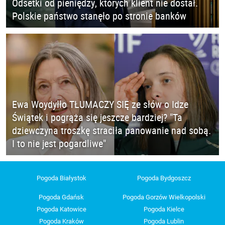
Odsetki od pieniędzy, których klient nie dostał.
Polskie państwo stanęło po stronie banków
Ewa Woydyłło TŁUMACZY SIĘ ze słów o Idze
Świątek i pogrąża się jeszcze bardziej? "Ta
dziewczyna troszkę straciła panowanie nad sobą.
I to nie jest pogardliwe"
Pogoda Białystok
Pogoda Bydgoszcz
Pogoda Gdańsk
Pogoda Gorzów Wielkopolski
Pogoda Katowice
Pogoda Kielce
Pogoda Kraków
Pogoda Lublin