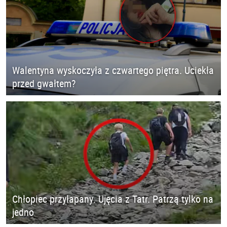
Walentyna wyskoczyła z czwartego piętra. Uciekła
przed gwałtem?
Chłopiec przyłapany. Ujęcia z Tatr. Patrzą tylko na
jedno