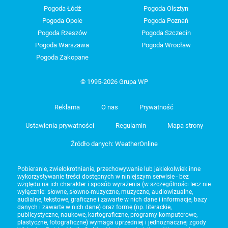
Pogoda Łódź
Pogoda Olsztyn
Pogoda Opole
Pogoda Poznań
Pogoda Rzeszów
Pogoda Szczecin
Pogoda Warszawa
Pogoda Wrocław
Pogoda Zakopane
© 1995-2026 Grupa WP
Reklama
O nas
Prywatność
Ustawienia prywatności
Regulamin
Mapa strony
Źródło danych: WeatherOnline
Pobieranie, zwielokrotnianie, przechowywanie lub jakiekolwiek inne
wykorzystywanie treści dostępnych w niniejszym serwisie - bez
względu na ich charakter i sposób wyrażenia (w szczególności lecz nie
wyłącznie: słowne, słowno-muzyczne, muzyczne, audiowizualne,
audialne, tekstowe, graficzne i zawarte w nich dane i informacje, bazy
danych i zawarte w nich dane) oraz formę (np. literackie,
publicystyczne, naukowe, kartograficzne, programy komputerowe,
plastyczne, fotograficzne) wymaga uprzedniej i jednoznacznej zgody