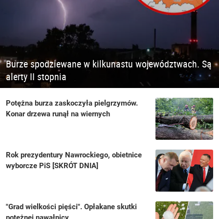
Burze spodziewane w kilkunastu województwach. Są
alerty II stopnia
Potężna burza zaskoczyła pielgrzymów.
Konar drzewa runął na wiernych
Rok prezydentury Nawrockiego, obietnice
wyborcze PiS [SKRÓT DNIA]
"Grad wielkości pięści". Opłakane skutki
potężnej nawałnicy