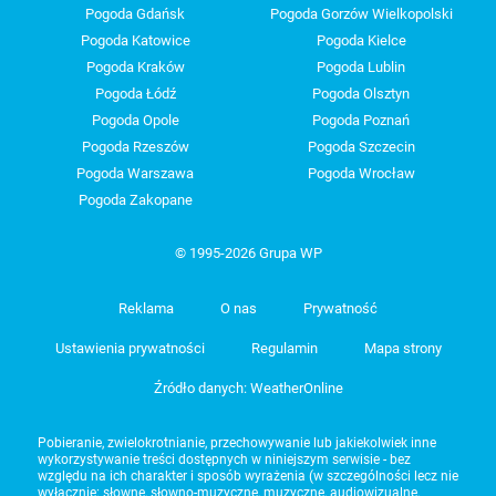
Pogoda Gdańsk
Pogoda Gorzów Wielkopolski
Pogoda Katowice
Pogoda Kielce
Pogoda Kraków
Pogoda Lublin
Pogoda Łódź
Pogoda Olsztyn
Pogoda Opole
Pogoda Poznań
Pogoda Rzeszów
Pogoda Szczecin
Pogoda Warszawa
Pogoda Wrocław
Pogoda Zakopane
© 1995-2026 Grupa WP
Reklama
O nas
Prywatność
Ustawienia prywatności
Regulamin
Mapa strony
Źródło danych: WeatherOnline
Pobieranie, zwielokrotnianie, przechowywanie lub jakiekolwiek inne
wykorzystywanie treści dostępnych w niniejszym serwisie - bez
względu na ich charakter i sposób wyrażenia (w szczególności lecz nie
wyłącznie: słowne, słowno-muzyczne, muzyczne, audiowizualne,