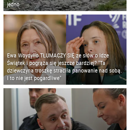
jedno
Ewa Woydyłło TŁUMACZY SIĘ ze słów o Idze
Świątek i pogrąża się jeszcze bardziej? "Ta
dziewczyna troszkę straciła panowanie nad sobą.
I to nie jest pogardliwe"