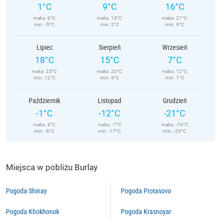
1°C
9°C
16°C
maks. 6°C
maks. 15°C
maks. 21°C
min. -5°C
min. 2°C
min. 9°C
Lipiec
Sierpień
Wrzesień
18°C
15°C
7°C
maks. 23°C
maks. 20°C
maks. 12°C
min. 12°C
min. 9°C
min. 1°C
Październik
Listopad
Grudzień
-1°C
-12°C
-21°C
maks. 4°C
maks. -7°C
maks. -16°C
min. -6°C
min. -17°C
min. -26°C
Miejsca w pobliżu Burlay
Pogoda Shinay
Pogoda Protasovo
Pogoda Khokhonok
Pogoda Krasnoyar