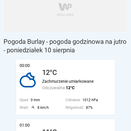
Pogoda Burlay - pogoda godzinowa na jutro
- poniedziałek 10 sierpnia
00:00
12°C
Zachmurzenie umiarkowane
Odczuwalna
12°C
Opad:
0 mm
Ciśnienie:
1012 hPa
Wiatr:
8 km/h
Wilgotność:
87%
01:00