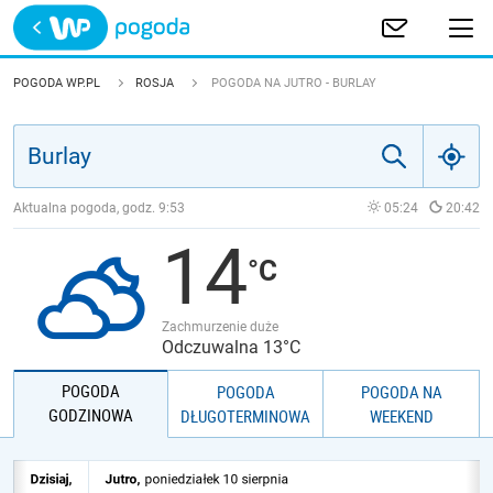
Trwa ładowanie
POLSKA
POGODA WP.PL
ROSJA
POGODA NA JUTRO - BURLAY
EUROPA
ŚWIAT
Aktualna pogoda, godz.
9:53
05:24
20:42
14
JAKOŚĆ POWIETRZA
Zachmurzenie duże
Odczuwalna 13°C
POGODA
POGODA
POGODA NA
GODZINOWA
DŁUGOTERMINOWA
WEEKEND