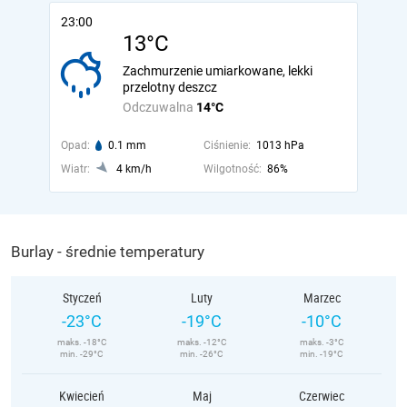
23:00
13°C
Zachmurzenie umiarkowane, lekki
przelotny deszcz
Odczuwalna
14°C
Opad:
0.1 mm
Ciśnienie:
1013 hPa
Wiatr:
4 km/h
Wilgotność:
86%
Burlay - średnie temperatury
Styczeń
Luty
Marzec
-23°C
-19°C
-10°C
maks. -18°C
maks. -12°C
maks. -3°C
min. -29°C
min. -26°C
min. -19°C
Kwiecień
Maj
Czerwiec