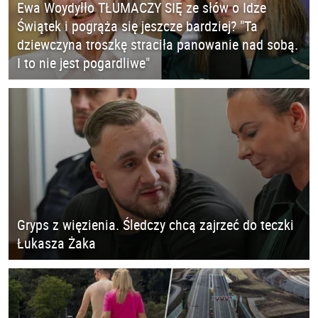
Ewa Woydyłło TŁUMACZY SIĘ ze słów o Idze
Świątek i pogrąża się jeszcze bardziej? "Ta
dziewczyna troszkę straciła panowanie nad sobą.
I to nie jest pogardliwe"
Gryps z więzienia. Śledczy chcą zajrzeć do teczki
Łukasza Żaka