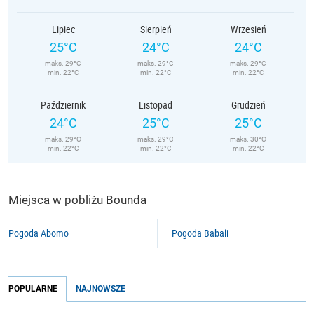
Lipiec
Sierpień
Wrzesień
25°C
24°C
24°C
maks. 29°C
maks. 29°C
maks. 29°C
min. 22°C
min. 22°C
min. 22°C
Październik
Listopad
Grudzień
24°C
25°C
25°C
maks. 29°C
maks. 29°C
maks. 30°C
min. 22°C
min. 22°C
min. 22°C
Miejsca w pobliżu Bounda
Pogoda Abomo
Pogoda Babali
POPULARNE
NAJNOWSZE