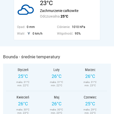
23°C
Zachmurzenie całkowite
Odczuwalna
25°C
Opad:
0 mm
Ciśnienie:
1010 hPa
Wiatr:
0 km/h
Wilgotność:
95%
Bounda - średnie temperatury
Styczeń
Luty
Marzec
25°C
26°C
26°C
maks. 31°C
maks. 31°C
maks. 31°C
min. 22°C
min. 22°C
min. 23°C
Kwiecień
Maj
Czerwiec
26°C
26°C
25°C
maks. 30°C
maks. 30°C
maks. 29°C
min. 23°C
min. 23°C
min. 22°C