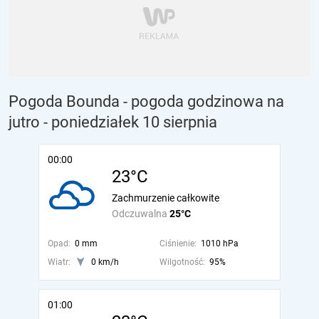
Pogoda Bounda - pogoda godzinowa na
jutro
- poniedziałek 10 sierpnia
00:00
23°C
Zachmurzenie całkowite
Odczuwalna
25°C
Opad:
0 mm
Ciśnienie:
1010 hPa
Wiatr:
0 km/h
Wilgotność:
95%
01:00