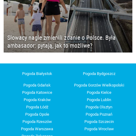
Słowacy nagle zmienili zdanie o Polsce. Była
ambasador: pytają, jak to możliwe?
Pogoda Białystok
Pogoda Bydgoszcz
Pogoda Gdańsk
Pogoda Gorzów Wielkopolski
Pogoda Katowice
Pogoda Kielce
Pogoda Kraków
Pogoda Lublin
Pogoda Łódź
Pogoda Olsztyn
Pogoda Opole
Pogoda Poznań
Pogoda Rzeszów
Pogoda Szczecin
Pogoda Warszawa
Pogoda Wrocław