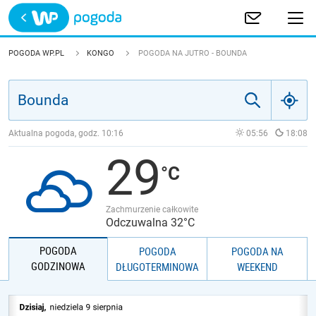
Trwa ładowanie
POLSKA
POGODA WP.PL
KONGO
POGODA NA JUTRO - BOUNDA
EUROPA
ŚWIAT
Aktualna pogoda, godz.
10:16
05:56
18:08
29
JAKOŚĆ POWIETRZA
Zachmurzenie całkowite
Odczuwalna 32°C
POGODA
POGODA
POGODA NA
GODZINOWA
DŁUGOTERMINOWA
WEEKEND