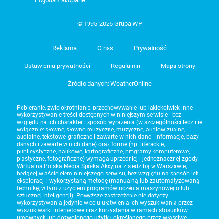
Pogoda Zakopane
© 1995-2026 Grupa WP
Reklama
O nas
Prywatność
Ustawienia prywatności
Regulamin
Mapa strony
Źródło danych: WeatherOnline
Pobieranie, zwielokrotnianie, przechowywanie lub jakiekolwiek inne
wykorzystywanie treści dostępnych w niniejszym serwisie - bez
względu na ich charakter i sposób wyrażenia (w szczególności lecz nie
wyłącznie: słowne, słowno-muzyczne, muzyczne, audiowizualne,
audialne, tekstowe, graficzne i zawarte w nich dane i informacje, bazy
danych i zawarte w nich dane) oraz formę (np. literackie,
publicystyczne, naukowe, kartograficzne, programy komputerowe,
plastyczne, fotograficzne) wymaga uprzedniej i jednoznacznej zgody
Wirtualna Polska Media Spółka Akcyjna z siedzibą w Warszawie,
będącej właścicielem niniejszego serwisu, bez względu na sposób ich
eksploracji i wykorzystaną metodę (manualną lub zautomatyzowaną
technikę, w tym z użyciem programów uczenia maszynowego lub
sztucznej inteligencji). Powyższe zastrzeżenie nie dotyczy
wykorzystywania jedynie w celu ułatwienia ich wyszukiwania przez
wyszukiwarki internetowe oraz korzystania w ramach stosunków
umownych lub dozwolonego użytku określonego przez właściwe