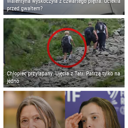
Walentyna wyskoczyła z czwartego piętra. Uciekła
przed gwałtem?
Chłopiec przyłapany. Ujęcia z Tatr. Patrzą tylko na
jedno