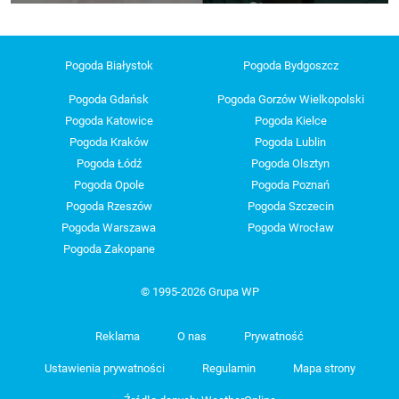
Pogoda Białystok
Pogoda Bydgoszcz
Pogoda Gdańsk
Pogoda Gorzów Wielkopolski
Pogoda Katowice
Pogoda Kielce
Pogoda Kraków
Pogoda Lublin
Pogoda Łódź
Pogoda Olsztyn
Pogoda Opole
Pogoda Poznań
Pogoda Rzeszów
Pogoda Szczecin
Pogoda Warszawa
Pogoda Wrocław
Pogoda Zakopane
© 1995-2026 Grupa WP
Reklama
O nas
Prywatność
Ustawienia prywatności
Regulamin
Mapa strony