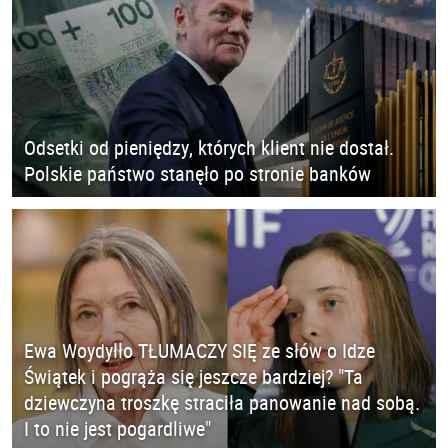
Odsetki od pieniędzy, których klient nie dostał.
Polskie państwo stanęło po stronie banków
Ewa Woydyłło TŁUMACZY SIĘ ze słów o Idze
Świątek i pogrąża się jeszcze bardziej? "Ta
dziewczyna troszkę straciła panowanie nad sobą.
I to nie jest pogardliwe"