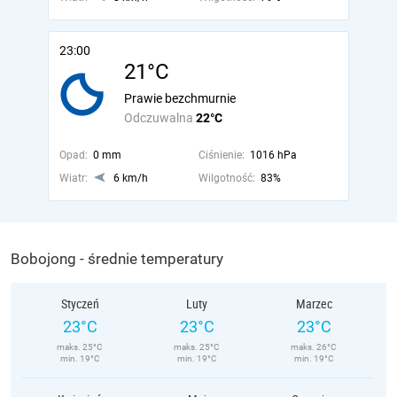
23:00
21°C
Prawie bezchmurnie
Odczuwalna
22°C
Opad:
0 mm
Ciśnienie:
1016 hPa
Wiatr:
6 km/h
Wilgotność:
83%
Bobojong - średnie temperatury
Styczeń
Luty
Marzec
23°C
23°C
23°C
maks. 25°C
maks. 25°C
maks. 26°C
min. 19°C
min. 19°C
min. 19°C