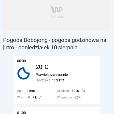
Pogoda Bobojong - pogoda godzinowa na
jutro
- poniedziałek 10 sierpnia
00:00
20°C
Prawie bezchmurnie
Odczuwalna
21°C
Opad:
0 mm
Ciśnienie:
1016 hPa
Wiatr:
7 km/h
Wilgotność:
76%
01:00