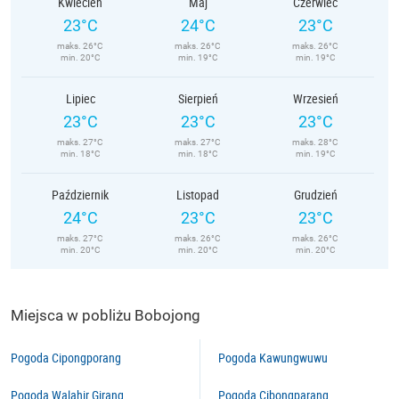
Kwiecień
Maj
Czerwiec
23°C
24°C
23°C
maks. 26°C
maks. 26°C
maks. 26°C
min. 20°C
min. 19°C
min. 19°C
Lipiec
Sierpień
Wrzesień
23°C
23°C
23°C
maks. 27°C
maks. 27°C
maks. 28°C
min. 18°C
min. 18°C
min. 19°C
Październik
Listopad
Grudzień
24°C
23°C
23°C
maks. 27°C
maks. 26°C
maks. 26°C
min. 20°C
min. 20°C
min. 20°C
Miejsca w pobliżu Bobojong
Pogoda Cipongporang
Pogoda Kawungwuwu
Pogoda Walahir Girang
Pogoda Cibongparang