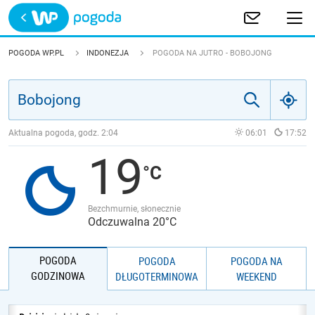
Trwa ładowanie
POLSKA
POGODA WP.PL
INDONEZJA
POGODA NA JUTRO - BOBOJONG
EUROPA
ŚWIAT
Aktualna pogoda, godz.
2:04
06:01
17:52
19
JAKOŚĆ POWIETRZA
Bezchmurnie, słonecznie
Odczuwalna 20°C
POGODA
POGODA
POGODA NA
GODZINOWA
DŁUGOTERMINOWA
WEEKEND