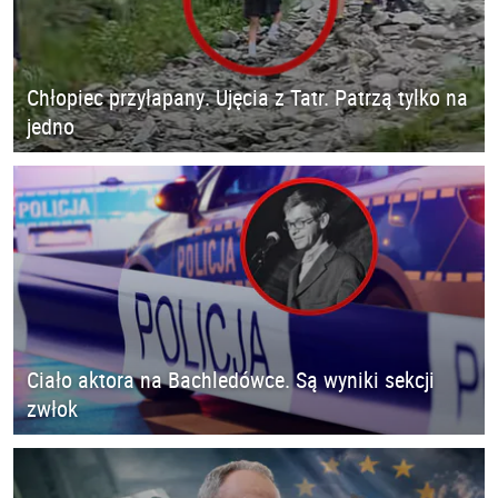
Chłopiec przyłapany. Ujęcia z Tatr. Patrzą tylko na
jedno
Ciało aktora na Bachledówce. Są wyniki sekcji
zwłok