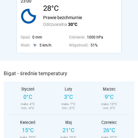
23:00
28°C
Prawie bezchmurnie
Odczuwalna
30°C
Opad:
0 mm
Ciśnienie:
1000 hPa
Wiatr:
5 km/h
Wilgotność:
51%
Bigat - średnie temperatury
Styczeń
Luty
Marzec
0°C
3°C
9°C
maks. 4°C
maks. 7°C
maks. 13°C
min. -4°C
min. -2°C
min. 3°C
Kwiecień
Maj
Czerwiec
15°C
21°C
26°C
maks. 20°C
maks. 26°C
maks. 32°C