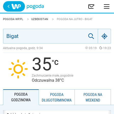
Trwa ładowanie
POLSKA
POGODA WP.PL
UZBEKISTAN
POGODA NA JUTRO - BIGAT
EUROPA
ŚWIAT
Aktualna pogoda, godz.
9:34
05:19
19:23
35
JAKOŚĆ POWIETRZA
Zachmurzenie małe, pogodnie
Odczuwalna 38°C
POGODA
POGODA
POGODA NA
GODZINOWA
DŁUGOTERMINOWA
WEEKEND