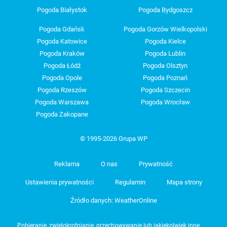
Pogoda Białystok
Pogoda Bydgoszcz
Pogoda Gdańsk
Pogoda Gorzów Wielkopolski
Pogoda Katowice
Pogoda Kielce
Pogoda Kraków
Pogoda Lublin
Pogoda Łódź
Pogoda Olsztyn
Pogoda Opole
Pogoda Poznań
Pogoda Rzeszów
Pogoda Szczecin
Pogoda Warszawa
Pogoda Wrocław
Pogoda Zakopane
© 1995-2026 Grupa WP
Reklama
O nas
Prywatność
Ustawienia prywatności
Regulamin
Mapa strony
Źródło danych: WeatherOnline
Pobieranie, zwielokrotnianie, przechowywanie lub jakiekolwiek inne