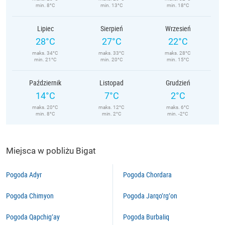
min. 8°C
min. 13°C
min. 18°C
Lipiec
Sierpień
Wrzesień
28°C
27°C
22°C
maks. 34°C
maks. 33°C
maks. 28°C
min. 21°C
min. 20°C
min. 15°C
Październik
Listopad
Grudzień
14°C
7°C
2°C
maks. 20°C
maks. 12°C
maks. 6°C
min. 8°C
min. 2°C
min. -2°C
Miejsca w pobliżu Bigat
Pogoda Adyr
Pogoda Chordara
Pogoda Chimyon
Pogoda Jarqo‘rg‘on
Pogoda Qapchig‘ay
Pogoda Burbaliq