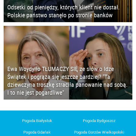
Odsetki od pieniędzy, których klient nie dostał.
Polskie państwo stanęło po stronie banków
Ewa Woydyłło TŁUMACZY SIĘ ze słów o Idze
Świątek i pogrąża się jeszcze bardziej? "Ta
dziewczyna troszkę straciła panowanie nad sobą.
I to nie jest pogardliwe"
Pogoda Białystok
Pogoda Bydgoszcz
Pogoda Gdańsk
Pogoda Gorzów Wielkopolski