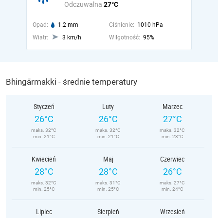
Odczuwalna
27°C
Opad:
1.2 mm
Ciśnienie:
1010 hPa
Wiatr:
3 km/h
Wilgotność:
95%
Bhingārmakki - średnie temperatury
Styczeń
Luty
Marzec
26°C
26°C
27°C
maks. 32°C
maks. 32°C
maks. 32°C
min. 21°C
min. 21°C
min. 23°C
Kwiecień
Maj
Czerwiec
28°C
28°C
26°C
maks. 32°C
maks. 31°C
maks. 27°C
min. 25°C
min. 25°C
min. 24°C
Lipiec
Sierpień
Wrzesień