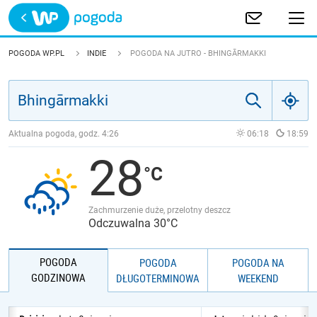
Trwa ładowanie
POLSKA
POGODA WP.PL
INDIE
POGODA NA JUTRO - BHINGĀRMAKKI
EUROPA
ŚWIAT
Aktualna pogoda, godz.
4:26
06:18
18:59
28
JAKOŚĆ POWIETRZA
Zachmurzenie duże, przelotny deszcz
Odczuwalna 30°C
POGODA
POGODA
POGODA NA
GODZINOWA
DŁUGOTERMINOWA
WEEKEND