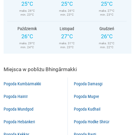
25°C
25°C
25°C
maks. 26°C
maks. 26°C
maks. 27°C
min. 23°C
min. 23°C
min. 23°C
Październik
Listopad
Grudzień
26°C
27°C
26°C
maks. 29°C
maks. 31°C
maks. 32°C
min. 24°C
min. 23°C
min. 22°C
Miejsca w pobliżu Bhingārmakki
Pogoda Kumbārmakki
Pogoda Damasgi
Pogoda Hainīr
Pogoda Mugve
Pogoda Mundgod
Pogoda Kudhail
Pogoda Hebānkeri
Pogoda Hodke Shirūr
Pogoda Kekkār
Pogoda Basti