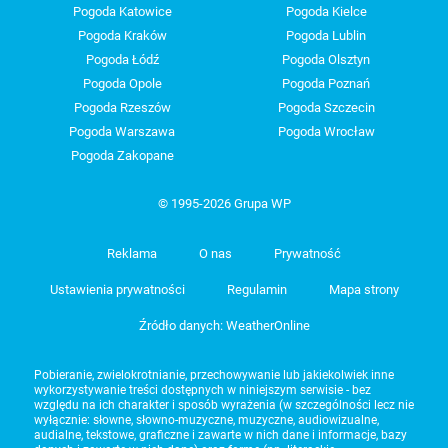
Pogoda Katowice
Pogoda Kielce
Pogoda Kraków
Pogoda Lublin
Pogoda Łódź
Pogoda Olsztyn
Pogoda Opole
Pogoda Poznań
Pogoda Rzeszów
Pogoda Szczecin
Pogoda Warszawa
Pogoda Wrocław
Pogoda Zakopane
© 1995-2026 Grupa WP
Reklama
O nas
Prywatność
Ustawienia prywatności
Regulamin
Mapa strony
Źródło danych: WeatherOnline
Pobieranie, zwielokrotnianie, przechowywanie lub jakiekolwiek inne
wykorzystywanie treści dostępnych w niniejszym serwisie - bez
względu na ich charakter i sposób wyrażenia (w szczególności lecz nie
wyłącznie: słowne, słowno-muzyczne, muzyczne, audiowizualne,
audialne, tekstowe, graficzne i zawarte w nich dane i informacje, bazy