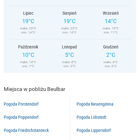
Lipiec
Sierpień
Wrzesień
19°C
19°C
14°C
maks. 23°C
maks. 23°C
maks. 19°C
min. 14°C
min. 14°C
min. 11°C
Październik
Listopad
Grudzień
10°C
5°C
2°C
maks. 14°C
maks. 8°C
maks. 4°C
min. 7°C
min. 3°C
min. 0°C
Miejsca w pobliżu Beulbar
Pogoda Porstendorf
Pogoda Neuengönna
Pogoda Poppendorf
Pogoda Löbstedt
Pogoda Friedrichstanneck
Pogoda Lippersdorf