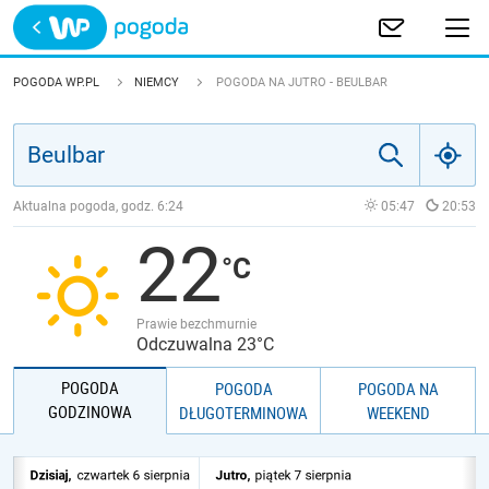
Trwa ładowanie
POLSKA
POGODA WP.PL
NIEMCY
POGODA NA JUTRO - BEULBAR
EUROPA
ŚWIAT
Aktualna pogoda, godz.
6:24
05:47
20:53
22
JAKOŚĆ POWIETRZA
Prawie bezchmurnie
Odczuwalna 23°C
POGODA
POGODA
POGODA NA
GODZINOWA
DŁUGOTERMINOWA
WEEKEND