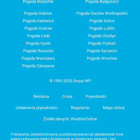
Pogoda Białystok
Pogoda Bydgoszcz
Pogoda Gdańsk
Pogoda Gorzów Wielkopolski
Pogoda Katowice
Pogoda Kielce
Pogoda Kraków
Pogoda Lublin
Pogoda Łódź
Pogoda Olsztyn
Pogoda Opole
Pogoda Poznań
Pogoda Rzeszów
Pogoda Szczecin
Pogoda Warszawa
Pogoda Wrocław
Pogoda Zakopane
© 1995-2026 Grupa WP
Reklama
O nas
Prywatność
Ustawienia prywatności
Regulamin
Mapa strony
Źródło danych: WeatherOnline
Pobieranie, zwielokrotnianie, przechowywanie lub jakiekolwiek inne
wykorzystywanie treści dostępnych w niniejszym serwisie - bez