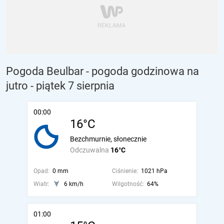
Pogoda Beulbar - pogoda godzinowa na
jutro
- piątek 7 sierpnia
00:00
16°C
Bezchmurnie, słonecznie
Odczuwalna
16°C
Opad:
0 mm
Ciśnienie:
1021 hPa
Wiatr:
6 km/h
Wilgotność:
64%
01:00