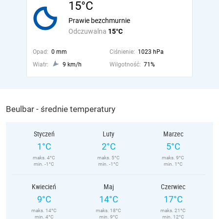
15°C
Prawie bezchmurnie
Odczuwalna
15°C
Opad:
0 mm
Ciśnienie:
1023 hPa
Wiatr:
9 km/h
Wilgotność:
71%
Beulbar - średnie temperatury
Styczeń
Luty
Marzec
1°C
2°C
5°C
maks. 4°C
maks. 5°C
maks. 9°C
min. -1°C
min. -1°C
min. 1°C
Kwiecień
Maj
Czerwiec
9°C
14°C
17°C
maks. 14°C
maks. 18°C
maks. 21°C
min. 4°C
min. 9°C
min. 12°C