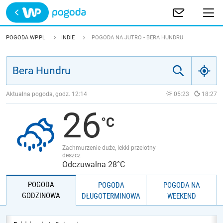
Trwa ładowanie
POLSKA
POGODA WP.PL
INDIE
POGODA NA JUTRO - BERA HUNDRU
EUROPA
ŚWIAT
Aktualna pogoda, godz.
12:14
05:23
18:27
26
JAKOŚĆ POWIETRZA
Zachmurzenie duże, lekki przelotny
deszcz
Odczuwalna 28°C
POGODA
POGODA
POGODA NA
GODZINOWA
DŁUGOTERMINOWA
WEEKEND