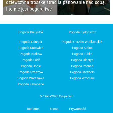
dziewczyna troszkę straciła panowanie nad sobą.
I to nie jest pogardliwe"
Pogoda Białystok
Pogoda Bydgoszcz
Pogoda Gdańsk
Pogoda Gorzów Wielkopolski
Pogoda Katowice
Pogoda Kielce
Pogoda Kraków
Pogoda Lublin
Pogoda Łódź
Pogoda Olsztyn
Pogoda Opole
Pogoda Poznań
Pogoda Rzeszów
Pogoda Szczecin
Pogoda Warszawa
Pogoda Wrocław
Pogoda Zakopane
© 1995-2026 Grupa WP
Reklama
O nas
Prywatność