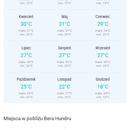
min. 12°C
min. 15°C
min. 19°C
Kwiecień
Maj
Czerwiec
30°C
31°C
29°C
maks. 37°C
maks. 37°C
maks. 34°C
min. 23°C
min. 25°C
min. 26°C
Lipiec
Sierpień
Wrzesień
27°C
27°C
27°C
maks. 30°C
maks. 30°C
maks. 30°C
min. 24°C
min. 24°C
min. 23°C
Październik
Listopad
Grudzień
25°C
22°C
18°C
maks. 29°C
maks. 27°C
maks. 24°C
min. 20°C
min. 16°C
min. 12°C
Miejsca w pobliżu Bera Hundru