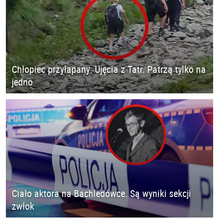
Chłopiec przyłapany. Ujęcia z Tatr. Patrzą tylko na
jedno
Ciało aktora na Bachledówce. Są wyniki sekcji
zwłok