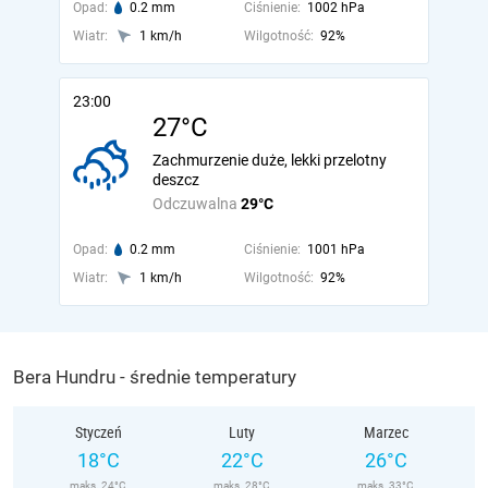
Opad:
0.2 mm
Ciśnienie:
1002 hPa
Wiatr:
1 km/h
Wilgotność:
92%
23:00
27°C
Zachmurzenie duże, lekki przelotny
deszcz
Odczuwalna
29°C
Opad:
0.2 mm
Ciśnienie:
1001 hPa
Wiatr:
1 km/h
Wilgotność:
92%
Bera Hundru - średnie temperatury
Styczeń
Luty
Marzec
18°C
22°C
26°C
maks. 24°C
maks. 28°C
maks. 33°C