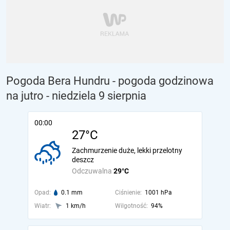
Pogoda Bera Hundru - pogoda godzinowa
na jutro
- niedziela 9 sierpnia
00:00
27°C
Zachmurzenie duże, lekki przelotny
deszcz
Odczuwalna
29°C
Opad:
0.1 mm
Ciśnienie:
1001 hPa
Wiatr:
1 km/h
Wilgotność:
94%