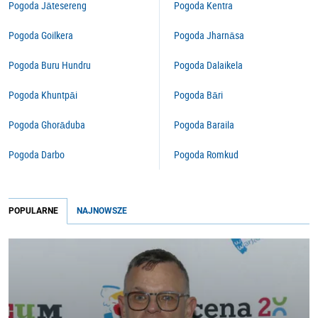
Pogoda Jātesereng
Pogoda Kentra
Pogoda Goilkera
Pogoda Jharnāsa
Pogoda Buru Hundru
Pogoda Dalaikela
Pogoda Khuntpāi
Pogoda Bāri
Pogoda Ghorāduba
Pogoda Baraila
Pogoda Darbo
Pogoda Romkud
POPULARNE
NAJNOWSZE