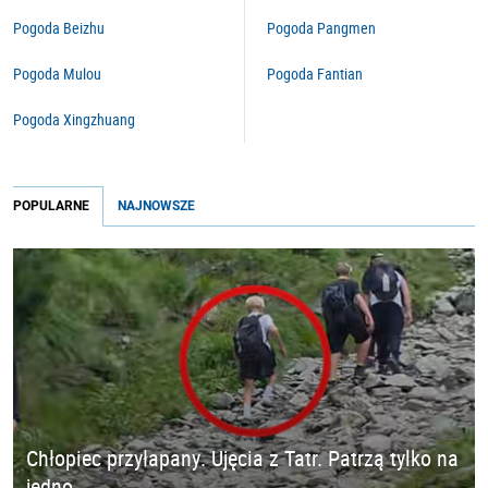
Pogoda Beizhu
Pogoda Pangmen
Pogoda Mulou
Pogoda Fantian
Pogoda Xingzhuang
POPULARNE
NAJNOWSZE
Chłopiec przyłapany. Ujęcia z Tatr. Patrzą tylko na
jedno