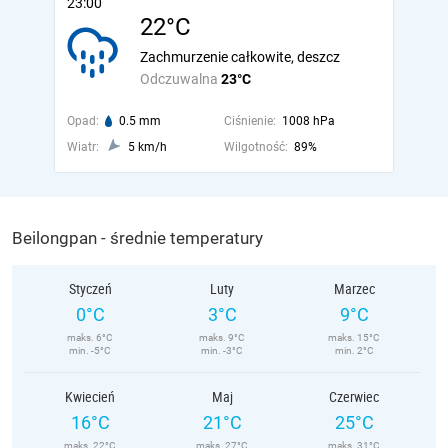
23:00
22°C
Zachmurzenie całkowite, deszcz
Odczuwalna
23°C
Opad:
0.5 mm
Ciśnienie:
1008 hPa
Wiatr:
5 km/h
Wilgotność:
89%
Beilongpan - średnie temperatury
Styczeń
Luty
Marzec
0°C
3°C
9°C
maks. 6°C
maks. 9°C
maks. 15°C
min. -5°C
min. -3°C
min. 2°C
Kwiecień
Maj
Czerwiec
16°C
21°C
25°C
maks. 22°C
maks. 27°C
maks. 31°C