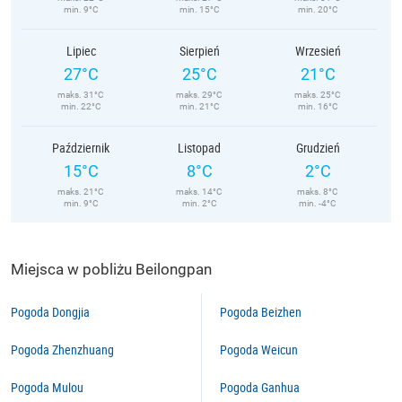
min. 9°C
min. 15°C
min. 20°C
Lipiec
Sierpień
Wrzesień
27°C
25°C
21°C
maks. 31°C
maks. 29°C
maks. 25°C
min. 22°C
min. 21°C
min. 16°C
Październik
Listopad
Grudzień
15°C
8°C
2°C
maks. 21°C
maks. 14°C
maks. 8°C
min. 9°C
min. 2°C
min. -4°C
Miejsca w pobliżu Beilongpan
Pogoda Dongjia
Pogoda Beizhen
Pogoda Zhenzhuang
Pogoda Weicun
Pogoda Mulou
Pogoda Ganhua