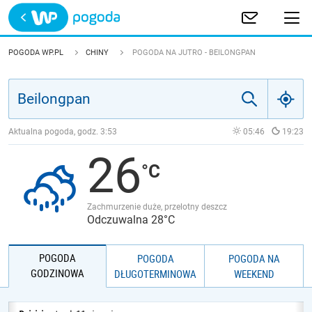
Trwa ładowanie
POLSKA
POGODA WP.PL
CHINY
POGODA NA JUTRO - BEILONGPAN
EUROPA
ŚWIAT
Aktualna pogoda, godz.
3:53
05:46
19:23
26
JAKOŚĆ POWIETRZA
Zachmurzenie duże, przelotny deszcz
Odczuwalna 28°C
POGODA
POGODA
POGODA NA
GODZINOWA
DŁUGOTERMINOWA
WEEKEND