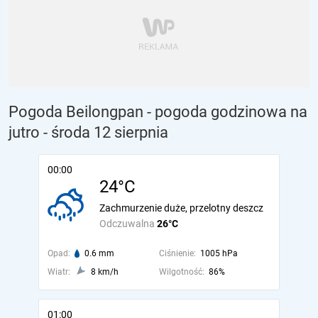
Pogoda Beilongpan - pogoda godzinowa na
jutro
- środa 12 sierpnia
00:00
24°C
Zachmurzenie duże, przelotny deszcz
Odczuwalna
26°C
Opad:
0.6 mm
Ciśnienie:
1005 hPa
Wiatr:
8 km/h
Wilgotność:
86%
01:00