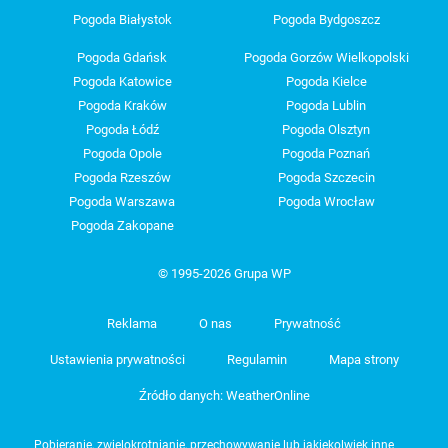
Pogoda Białystok
Pogoda Bydgoszcz
Pogoda Gdańsk
Pogoda Gorzów Wielkopolski
Pogoda Katowice
Pogoda Kielce
Pogoda Kraków
Pogoda Lublin
Pogoda Łódź
Pogoda Olsztyn
Pogoda Opole
Pogoda Poznań
Pogoda Rzeszów
Pogoda Szczecin
Pogoda Warszawa
Pogoda Wrocław
Pogoda Zakopane
© 1995-2026 Grupa WP
Reklama
O nas
Prywatność
Ustawienia prywatności
Regulamin
Mapa strony
Źródło danych: WeatherOnline
Pobieranie, zwielokrotnianie, przechowywanie lub jakiekolwiek inne