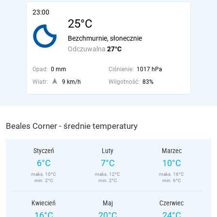
23:00
25°C
Bezchmurnie, słonecznie
Odczuwalna
27°C
Opad:
0 mm
Ciśnienie:
1017 hPa
Wiatr:
9 km/h
Wilgotność:
83%
Beales Corner - średnie temperatury
Styczeń
Luty
Marzec
6°C
7°C
10°C
maks. 10°C
maks. 12°C
maks. 16°C
min. 2°C
min. 2°C
min. 6°C
Kwiecień
Maj
Czerwiec
16°C
20°C
24°C