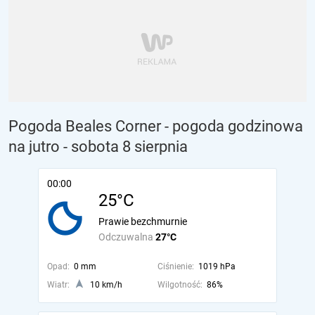
Pogoda Beales Corner - pogoda godzinowa
na jutro
- sobota 8 sierpnia
00:00
25°C
Prawie bezchmurnie
Odczuwalna
27°C
Opad:
0 mm
Ciśnienie:
1019 hPa
Wiatr:
10 km/h
Wilgotność:
86%