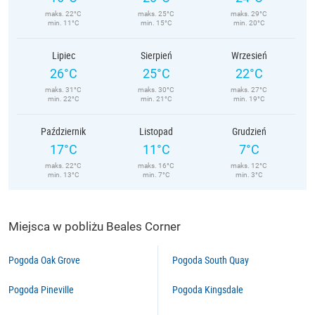
maks. 22°C
maks. 25°C
maks. 29°C
min. 11°C
min. 15°C
min. 20°C
Lipiec
Sierpień
Wrzesień
26°C
25°C
22°C
maks. 31°C
maks. 30°C
maks. 27°C
min. 22°C
min. 21°C
min. 19°C
Październik
Listopad
Grudzień
17°C
11°C
7°C
maks. 22°C
maks. 16°C
maks. 12°C
min. 13°C
min. 7°C
min. 3°C
Miejsca w pobliżu Beales Corner
Pogoda Oak Grove
Pogoda South Quay
Pogoda Pineville
Pogoda Kingsdale