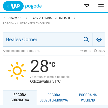
Trwa ładowanie
POLSKA
POGODA WP.PL
STANY ZJEDNOCZONE AMERYKI
POGODA NA JUTRO - BEALES CORNER
EUROPA
ŚWIAT
Aktualna pogoda, godz.
8:43
06:19
20:09
JAKOŚĆ POWIETRZA
28
Zachmurzenie małe, pogodnie
Odczuwalna 31°C
POGODA
POGODA
POGODA NA
GODZINOWA
DŁUGOTERMINOWA
WEEKEND