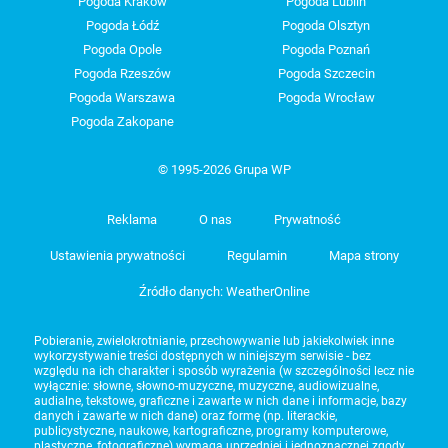
Pogoda Kraków
Pogoda Lublin
Pogoda Łódź
Pogoda Olsztyn
Pogoda Opole
Pogoda Poznań
Pogoda Rzeszów
Pogoda Szczecin
Pogoda Warszawa
Pogoda Wrocław
Pogoda Zakopane
© 1995-2026 Grupa WP
Reklama
O nas
Prywatność
Ustawienia prywatności
Regulamin
Mapa strony
Źródło danych: WeatherOnline
Pobieranie, zwielokrotnianie, przechowywanie lub jakiekolwiek inne
wykorzystywanie treści dostępnych w niniejszym serwisie - bez
względu na ich charakter i sposób wyrażenia (w szczególności lecz nie
wyłącznie: słowne, słowno-muzyczne, muzyczne, audiowizualne,
audialne, tekstowe, graficzne i zawarte w nich dane i informacje, bazy
danych i zawarte w nich dane) oraz formę (np. literackie,
publicystyczne, naukowe, kartograficzne, programy komputerowe,
plastyczne, fotograficzne) wymaga uprzedniej i jednoznacznej zgody