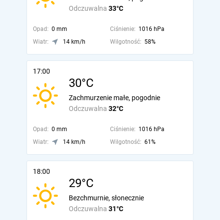
Odczuwalna
33°C
Opad:
0 mm
Ciśnienie:
1016 hPa
Wiatr:
14 km/h
Wilgotność:
58%
17:00
30°C
Zachmurzenie małe, pogodnie
Odczuwalna
32°C
Opad:
0 mm
Ciśnienie:
1016 hPa
Wiatr:
14 km/h
Wilgotność:
61%
18:00
29°C
Bezchmurnie, słonecznie
Odczuwalna
31°C