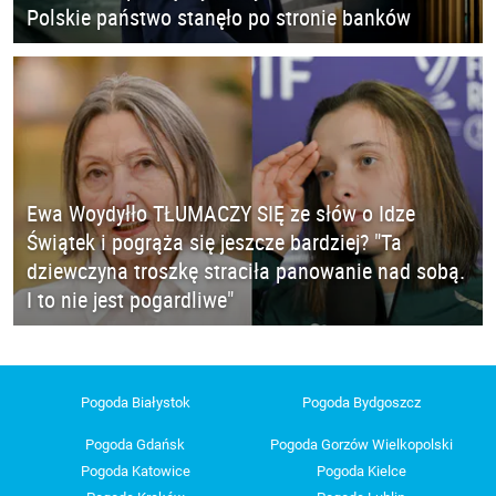
Polskie państwo stanęło po stronie banków
Ewa Woydyłło TŁUMACZY SIĘ ze słów o Idze
Świątek i pogrąża się jeszcze bardziej? "Ta
dziewczyna troszkę straciła panowanie nad sobą.
I to nie jest pogardliwe"
Pogoda Białystok
Pogoda Bydgoszcz
Pogoda Gdańsk
Pogoda Gorzów Wielkopolski
Pogoda Katowice
Pogoda Kielce