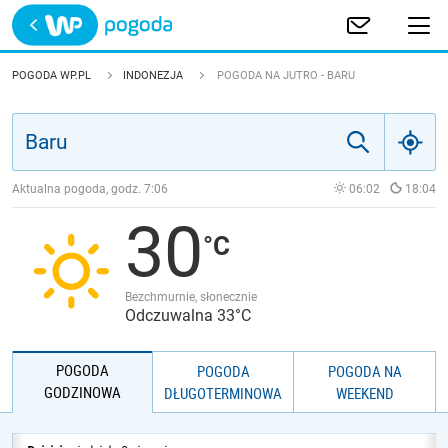
Trwa ładowanie
POLSKA
POGODA WP.PL
INDONEZJA
POGODA NA JUTRO - BARU
EUROPA
ŚWIAT
Aktualna pogoda, godz.
7:06
06:02
18:04
30
JAKOŚĆ POWIETRZA
Bezchmurnie, słonecznie
Odczuwalna 33°C
POGODA
POGODA
POGODA NA
GODZINOWA
DŁUGOTERMINOWA
WEEKEND