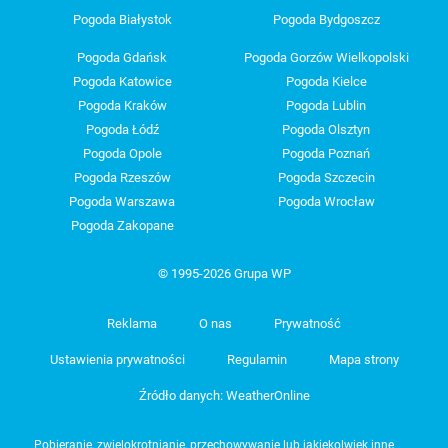
Pogoda Białystok
Pogoda Bydgoszcz
Pogoda Gdańsk
Pogoda Gorzów Wielkopolski
Pogoda Katowice
Pogoda Kielce
Pogoda Kraków
Pogoda Lublin
Pogoda Łódź
Pogoda Olsztyn
Pogoda Opole
Pogoda Poznań
Pogoda Rzeszów
Pogoda Szczecin
Pogoda Warszawa
Pogoda Wrocław
Pogoda Zakopane
© 1995-2026 Grupa WP
Reklama
O nas
Prywatność
Ustawienia prywatności
Regulamin
Mapa strony
Źródło danych: WeatherOnline
Pobieranie, zwielokrotnianie, przechowywanie lub jakiekolwiek inne