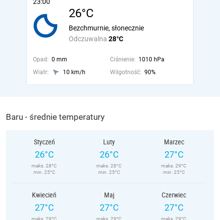
23:00
26°C
Bezchmurnie, słonecznie
Odczuwalna
28°C
Opad:
0 mm
Ciśnienie:
1010 hPa
Wiatr:
10 km/h
Wilgotność:
90%
Baru - średnie temperatury
Styczeń
Luty
Marzec
26°C
26°C
27°C
maks. 28°C
maks. 28°C
maks. 29°C
min. 25°C
min. 25°C
min. 25°C
Kwiecień
Maj
Czerwiec
27°C
27°C
27°C
maks. 29°C
maks. 29°C
maks. 29°C