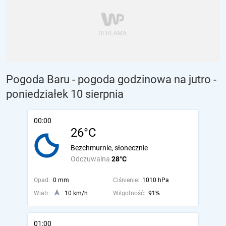
Pogoda Baru - pogoda godzinowa na jutro
-
poniedziałek 10 sierpnia
00:00
26°C
Bezchmurnie, słonecznie
Odczuwalna
28°C
Opad:
0 mm
Ciśnienie:
1010 hPa
Wiatr:
10 km/h
Wilgotność:
91%
01:00