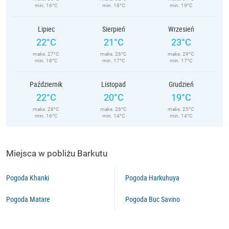
min. 16°C
min. 18°C
min. 19°C
Lipiec
Sierpień
Wrzesień
22°C
21°C
23°C
maks. 27°C
maks. 26°C
maks. 29°C
min. 18°C
min. 17°C
min. 17°C
Październik
Listopad
Grudzień
22°C
20°C
19°C
maks. 28°C
maks. 26°C
maks. 25°C
min. 16°C
min. 14°C
min. 14°C
Miejsca w pobliżu Barkutu
Pogoda Khanki
Pogoda Harkuhuya
Pogoda Matare
Pogoda Buc Savino