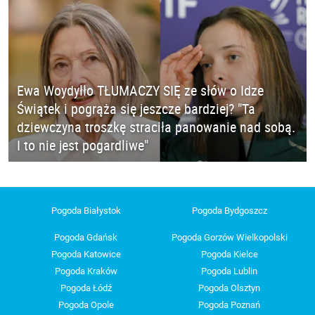
Ewa Woydyłło TŁUMACZY SIĘ ze słów o Idze
Świątek i pogrąża się jeszcze bardziej? "Ta
dziewczyna troszkę straciła panowanie nad sobą.
I to nie jest pogardliwe"
Pogoda Białystok
Pogoda Bydgoszcz
Pogoda Gdańsk
Pogoda Gorzów Wielkopolski
Pogoda Katowice
Pogoda Kielce
Pogoda Kraków
Pogoda Lublin
Pogoda Łódź
Pogoda Olsztyn
Pogoda Opole
Pogoda Poznań