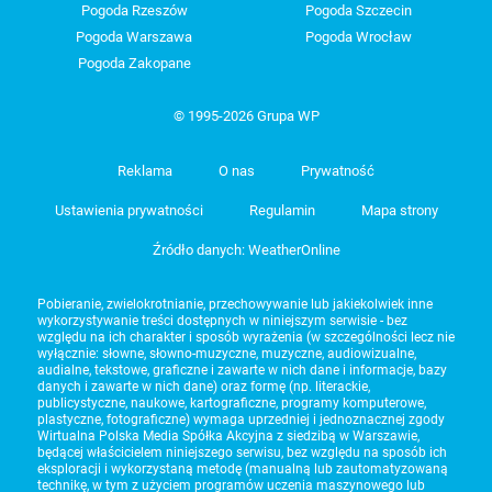
Pogoda Rzeszów
Pogoda Szczecin
Pogoda Warszawa
Pogoda Wrocław
Pogoda Zakopane
© 1995-2026 Grupa WP
Reklama
O nas
Prywatność
Ustawienia prywatności
Regulamin
Mapa strony
Źródło danych: WeatherOnline
Pobieranie, zwielokrotnianie, przechowywanie lub jakiekolwiek inne
wykorzystywanie treści dostępnych w niniejszym serwisie - bez
względu na ich charakter i sposób wyrażenia (w szczególności lecz nie
wyłącznie: słowne, słowno-muzyczne, muzyczne, audiowizualne,
audialne, tekstowe, graficzne i zawarte w nich dane i informacje, bazy
danych i zawarte w nich dane) oraz formę (np. literackie,
publicystyczne, naukowe, kartograficzne, programy komputerowe,
plastyczne, fotograficzne) wymaga uprzedniej i jednoznacznej zgody
Wirtualna Polska Media Spółka Akcyjna z siedzibą w Warszawie,
będącej właścicielem niniejszego serwisu, bez względu na sposób ich
eksploracji i wykorzystaną metodę (manualną lub zautomatyzowaną
technikę, w tym z użyciem programów uczenia maszynowego lub