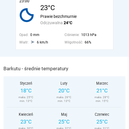
23:00
23°C
Prawie bezchmurnie
Odczuwalna
24°C
Opad:
0 mm
Ciśnienie:
1013 hPa
Wiatr:
6 km/h
Wilgotność:
66%
Barkutu - średnie temperatury
Styczeń
Luty
Marzec
18°C
20°C
21°C
maks. 25°C
maks. 26°C
maks. 28°C
min. 13°C
min. 13°C
min. 15°C
Kwiecień
Maj
Czerwiec
23°C
25°C
25°C
maks. 30°C
maks. 32°C
maks. 31°C