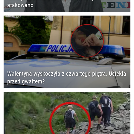
atakowano
Walentyna wyskoczyła z czwartego piętra. Uciekła
przed gwałtem?