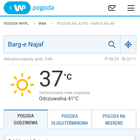
Trwa ładowanie
POLSKA
POGODA WP.PL
IRAN
POGODA NA JUTRO - BARG-E NAJAF
EUROPA
ŚWIAT
Aktualna pogoda, godz.
9:46
06:33
20:11
37
JAKOŚĆ POWIETRZA
Zachmurzenie małe, pogodnie
Odczuwalna 41°C
POGODA
POGODA
POGODA NA
GODZINOWA
DŁUGOTERMINOWA
WEEKEND