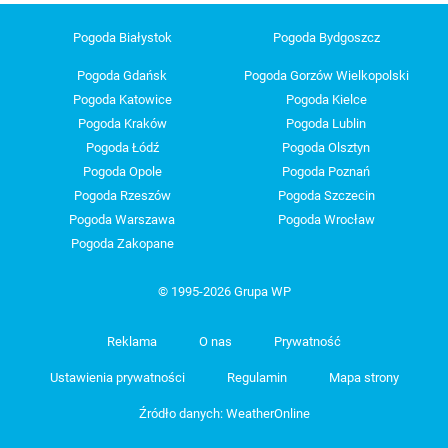
Pogoda Białystok
Pogoda Bydgoszcz
Pogoda Gdańsk
Pogoda Gorzów Wielkopolski
Pogoda Katowice
Pogoda Kielce
Pogoda Kraków
Pogoda Lublin
Pogoda Łódź
Pogoda Olsztyn
Pogoda Opole
Pogoda Poznań
Pogoda Rzeszów
Pogoda Szczecin
Pogoda Warszawa
Pogoda Wrocław
Pogoda Zakopane
© 1995-2026 Grupa WP
Reklama
O nas
Prywatność
Ustawienia prywatności
Regulamin
Mapa strony
Źródło danych: WeatherOnline