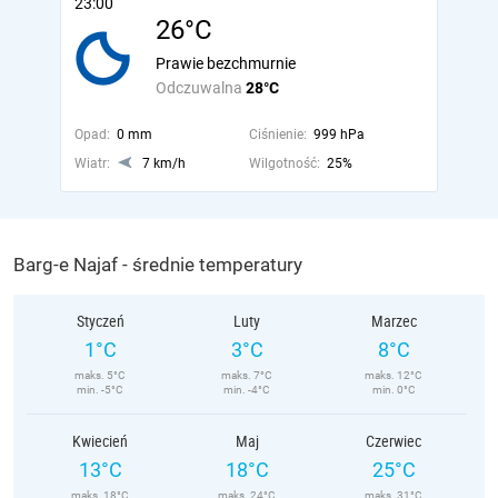
23:00
26°C
Prawie bezchmurnie
Odczuwalna
28°C
Opad:
0 mm
Ciśnienie:
999 hPa
Wiatr:
7 km/h
Wilgotność:
25%
Barg-e Najaf - średnie temperatury
Styczeń
Luty
Marzec
1°C
3°C
8°C
maks. 5°C
maks. 7°C
maks. 12°C
min. -5°C
min. -4°C
min. 0°C
Kwiecień
Maj
Czerwiec
13°C
18°C
25°C
maks. 18°C
maks. 24°C
maks. 31°C