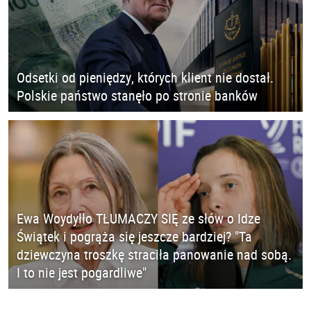
Odsetki od pieniędzy, których klient nie dostał.
Polskie państwo stanęło po stronie banków
Ewa Woydyłło TŁUMACZY SIĘ ze słów o Idze
Świątek i pogrąża się jeszcze bardziej? "Ta
dziewczyna troszkę straciła panowanie nad sobą.
I to nie jest pogardliwe"