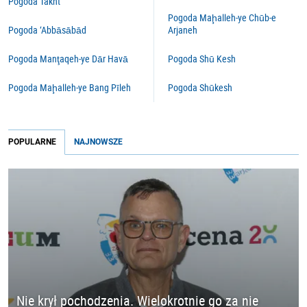
Pogoda Takht
Pogoda Maḩalleh-ye Chūb-e
Pogoda ‘Abbāsābād
Arjaneh
Pogoda Manţaqeh-ye Dār Havā
Pogoda Shū Kesh
Pogoda Maḩalleh-ye Bang Pīleh
Pogoda Shūkesh
POPULARNE
NAJNOWSZE
Nie krył pochodzenia. Wielokrotnie go za nie