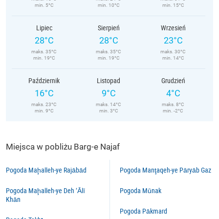
min. 5°C
min. 10°C
min. 15°C
Lipiec
Sierpień
Wrzesień
28°C
28°C
23°C
maks. 35°C
maks. 35°C
maks. 30°C
min. 19°C
min. 19°C
min. 14°C
Październik
Listopad
Grudzień
16°C
9°C
4°C
maks. 23°C
maks. 14°C
maks. 8°C
min. 9°C
min. 3°C
min. -2°C
Miejsca w pobliżu Barg-e Najaf
Pogoda Maḩalleh-ye Rajābād
Pogoda Manţaqeh-ye Pāryāb Gaz
Pogoda Maḩalleh-ye Deh ‘Ālī
Pogoda Mūnak
Khān
Pogoda Pākmard