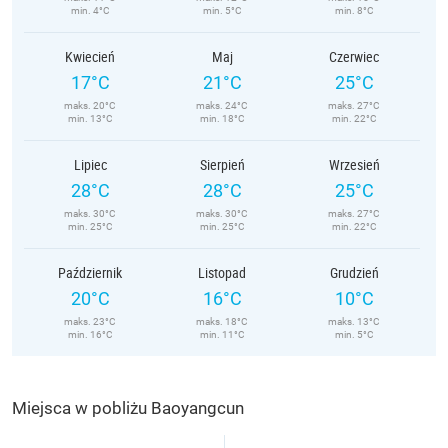
min. 4°C
min. 5°C
min. 8°C
Kwiecień
Maj
Czerwiec
17°C
21°C
25°C
maks. 20°C
maks. 24°C
maks. 27°C
min. 13°C
min. 18°C
min. 22°C
Lipiec
Sierpień
Wrzesień
28°C
28°C
25°C
maks. 30°C
maks. 30°C
maks. 27°C
min. 25°C
min. 25°C
min. 22°C
Październik
Listopad
Grudzień
20°C
16°C
10°C
maks. 23°C
maks. 18°C
maks. 13°C
min. 16°C
min. 11°C
min. 5°C
Miejsca w pobliżu Baoyangcun