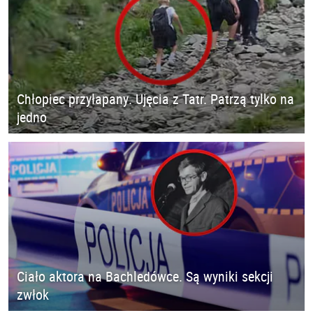
Chłopiec przyłapany. Ujęcia z Tatr. Patrzą tylko na
jedno
Ciało aktora na Bachledówce. Są wyniki sekcji
zwłok