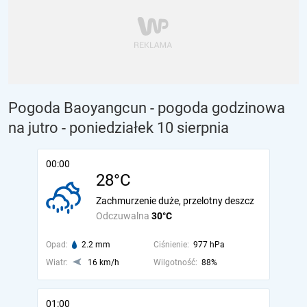
Pogoda Baoyangcun - pogoda godzinowa
na jutro
- poniedziałek 10 sierpnia
00:00
28°C
Zachmurzenie duże, przelotny deszcz
Odczuwalna
30°C
Opad:
2.2 mm
Ciśnienie:
977 hPa
Wiatr:
16 km/h
Wilgotność:
88%
01:00