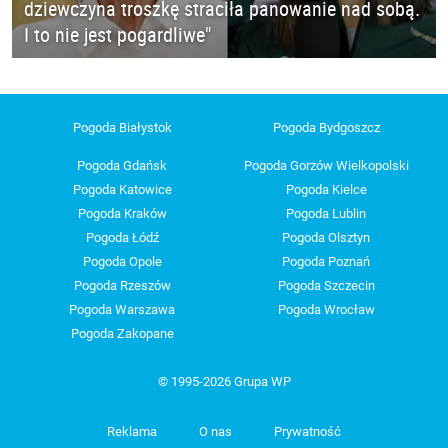
dziewczyna troszkę straciła panowanie nad sobą.
I to nie jest pogardliwe"
Pogoda Białystok
Pogoda Bydgoszcz
Pogoda Gdańsk
Pogoda Gorzów Wielkopolski
Pogoda Katowice
Pogoda Kielce
Pogoda Kraków
Pogoda Lublin
Pogoda Łódź
Pogoda Olsztyn
Pogoda Opole
Pogoda Poznań
Pogoda Rzeszów
Pogoda Szczecin
Pogoda Warszawa
Pogoda Wrocław
Pogoda Zakopane
© 1995-2026 Grupa WP
Reklama
O nas
Prywatność