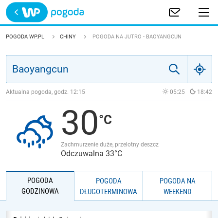
Trwa ładowanie
POLSKA
POGODA WP.PL
CHINY
POGODA NA JUTRO - BAOYANGCUN
EUROPA
ŚWIAT
Aktualna pogoda, godz.
12:15
05:25
18:42
30
JAKOŚĆ POWIETRZA
Zachmurzenie duże, przelotny deszcz
Odczuwalna 33°C
POGODA
POGODA
POGODA NA
GODZINOWA
DŁUGOTERMINOWA
WEEKEND