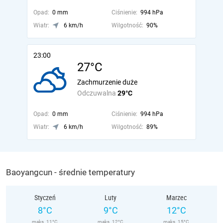
Opad:
0 mm
Ciśnienie:
994 hPa
Wiatr:
6 km/h
Wilgotność:
90%
23:00
27°C
Zachmurzenie duże
Odczuwalna
29°C
Opad:
0 mm
Ciśnienie:
994 hPa
Wiatr:
6 km/h
Wilgotność:
89%
Baoyangcun - średnie temperatury
Styczeń
Luty
Marzec
8°C
9°C
12°C
maks. 11°C
maks. 12°C
maks. 15°C