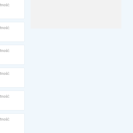
tność:
tność:
tność:
tność:
tność:
tność: