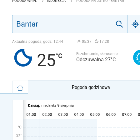
POGODA WP.PL
INDONEZJA
POGODA NA JUTRO - BANTAR
Aktualna pogoda, godz.
12:44
05:37
17:28
25
Bezchmurnie, słonecznie
Odczuwalna 27°C
Pogoda godzinowa
°C
32°