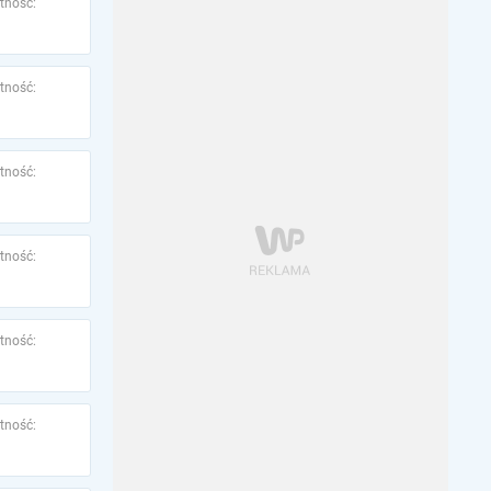
tność:
tność:
tność:
tność:
tność:
tność: