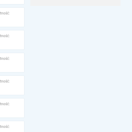
tność:
tność:
tność:
tność:
tność:
tność: