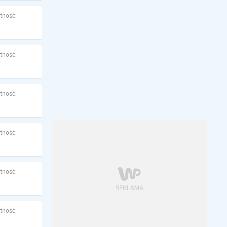
tność:
tność:
tność:
tność:
tność:
tność: