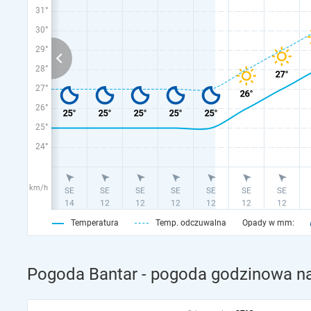
31°
30°
29°
28°
27°
26°
25°
24°
km/h
Temperatura
Temp. odczuwalna
Opady w mm:
Pogoda Bantar - pogoda godzinowa na