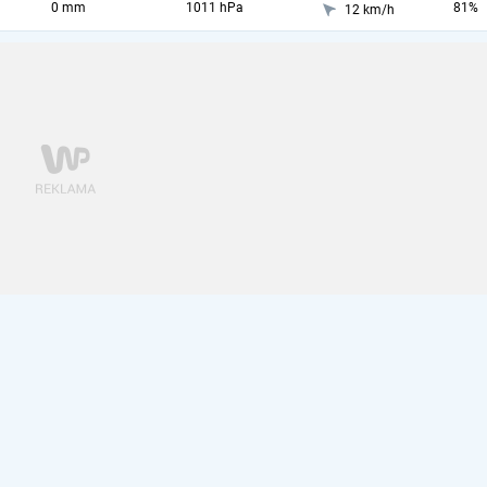
0 mm
1011 hPa
81%
12 km/h