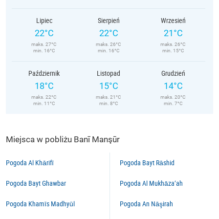
Lipiec
Sierpień
Wrzesień
22°C
22°C
21°C
maks. 27°C
maks. 26°C
maks. 26°C
min. 16°C
min. 16°C
min. 15°C
Październik
Listopad
Grudzień
18°C
15°C
14°C
maks. 22°C
maks. 21°C
maks. 20°C
min. 11°C
min. 8°C
min. 7°C
Miejsca w pobliżu Banī Manşūr
Pogoda Al Khārifī
Pogoda Bayt Rāshid
Pogoda Bayt Ghawbar
Pogoda Al Mukhāza‘ah
Pogoda Khamīs Madhyūl
Pogoda An Nāşirah