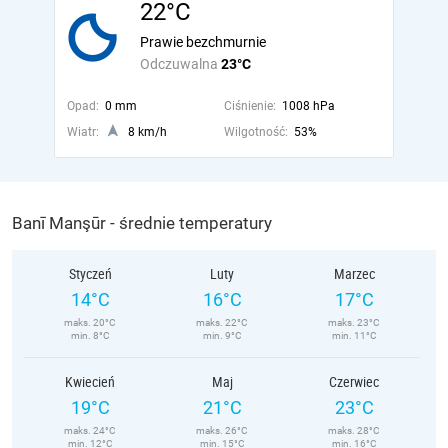
22°C
Prawie bezchmurnie
Odczuwalna
23°C
Opad:
0 mm
Ciśnienie:
1008 hPa
Wiatr:
8 km/h
Wilgotność:
53%
Banī Manşūr - średnie temperatury
Styczeń
Luty
Marzec
14°C
16°C
17°C
maks. 20°C
maks. 22°C
maks. 23°C
min. 8°C
min. 9°C
min. 11°C
Kwiecień
Maj
Czerwiec
19°C
21°C
23°C
maks. 24°C
maks. 26°C
maks. 28°C
min. 12°C
min. 15°C
min. 16°C