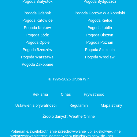
Pogoda Białystok
Pogoda Bydgoszcz
Pogoda Gdańsk
Pogoda Gorzów Wielkopolski
Pogoda Katowice
Pogoda Kielce
Pogoda Kraków
Pogoda Lublin
Pogoda Łódź
Pogoda Olsztyn
Pogoda Opole
Pogoda Poznań
Pogoda Rzeszów
Pogoda Szczecin
Pogoda Warszawa
Pogoda Wrocław
Pogoda Zakopane
© 1995-2026 Grupa WP
Reklama
O nas
Prywatność
Ustawienia prywatności
Regulamin
Mapa strony
Źródło danych: WeatherOnline
Pobieranie, zwielokrotnianie, przechowywanie lub jakiekolwiek inne
wykorzystywanie treści dostępnych w niniejszym serwisie - bez