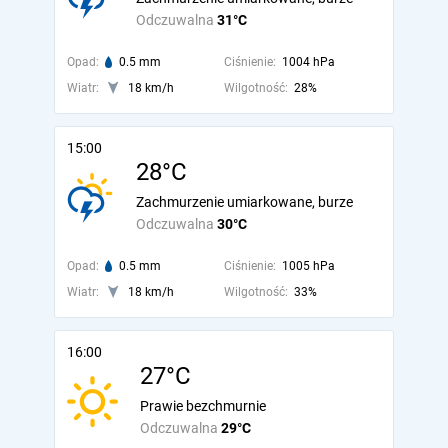
Odczuwalna
31°C
Opad:
0.5 mm
Ciśnienie:
1004 hPa
Wiatr:
18 km/h
Wilgotność:
28%
15:00
28°C
Zachmurzenie umiarkowane, burze
Odczuwalna
30°C
Opad:
0.5 mm
Ciśnienie:
1005 hPa
Wiatr:
18 km/h
Wilgotność:
33%
16:00
27°C
Prawie bezchmurnie
Odczuwalna
29°C