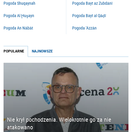
Pogoda Shuqaynah
Pogoda Bayt az Zubdānī
Pogoda Al Ḩuşayn
Pogoda Bayt al Qāḑī
Pogoda An Nābāt
Pogoda ‘Azzān
POPULARNE
NAJNOWSZE
Nie krył pochodzenia. Wielokrotnie go za nie
atakowano