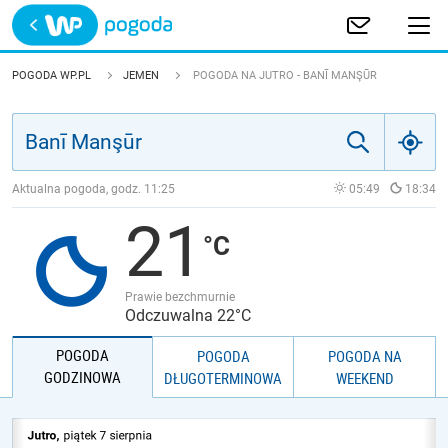
Trwa ładowanie
POLSKA
POGODA WP.PL
JEMEN
POGODA NA JUTRO - BANĪ MANŞŪR
EUROPA
ŚWIAT
Aktualna pogoda, godz.
11:25
05:49
18:34
21
JAKOŚĆ POWIETRZA
Prawie bezchmurnie
Odczuwalna 22°C
POGODA
POGODA
POGODA NA
GODZINOWA
DŁUGOTERMINOWA
WEEKEND