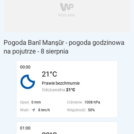
Pogoda Banī Manşūr - pogoda godzinowa
na pojutrze
- 8 sierpnia
00:00
21°C
Prawie bezchmurnie
Odczuwalna
21°C
Opad:
0 mm
Ciśnienie:
1008 hPa
Wiatr:
8 km/h
Wilgotność:
50%
01:00