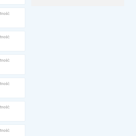
tność:
tność:
tność:
tność:
tność:
tność: