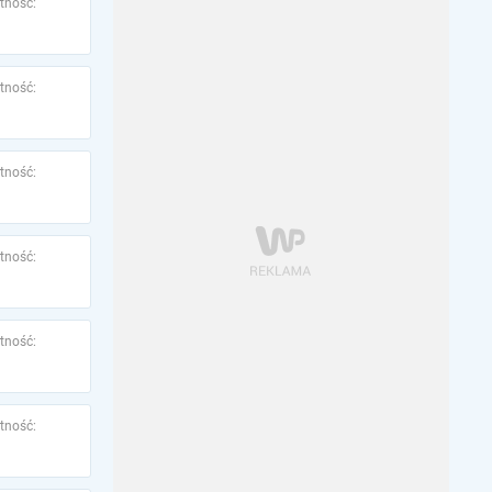
tność:
tność:
tność:
tność:
tność:
tność: