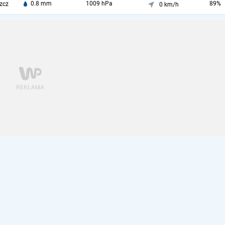
0.8 mm
1009 hPa
89%
zcz
0 km/h