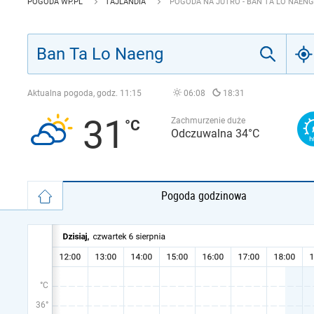
POGODA WP.PL
TAJLANDIA
POGODA NA JUTRO - BAN TA LO NAENG
Aktualna pogoda, godz.
11:15
06:08
18:31
31
Zachmurzenie duże
Odczuwalna 34°C
Pogoda godzinowa
°C
36°