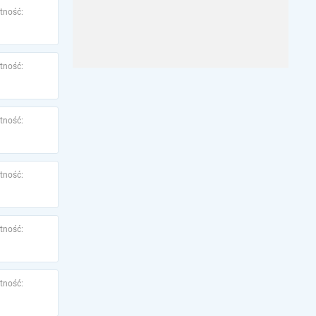
tność:
tność:
tność:
tność:
tność:
tność: