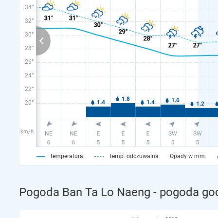
34°
32°
30°
28°
26°
24°
22°
20°
km/h
Temperatura
Temp. odczuwalna
Opady w mm:
Pogoda Ban Ta Lo Naeng - pogoda god