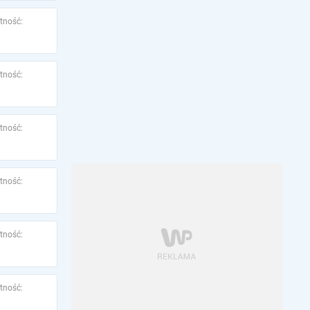
tność:
tność:
tność:
tność:
tność:
tność: