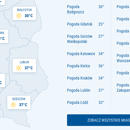
C
Pogoda
Pogoda 
BIAŁYSTOK
Bydgoszcz
30°C
Pogoda
Pogoda Gdańsk
Pogoda
AWA
Pogoda Gorzów
3°C
Wielkopolski
Pogoda 
Pogoda Katowice
Pogoda
Warsza
LUBLIN
Pogoda Kielce
37°C
Pogoda
Pogoda Kraków
C
Pogoda
Pogoda Lublin
Zakopa
RZESZÓW
Pogoda Łódź
37°C
ZOBACZ WSZYSTKIE MIAS