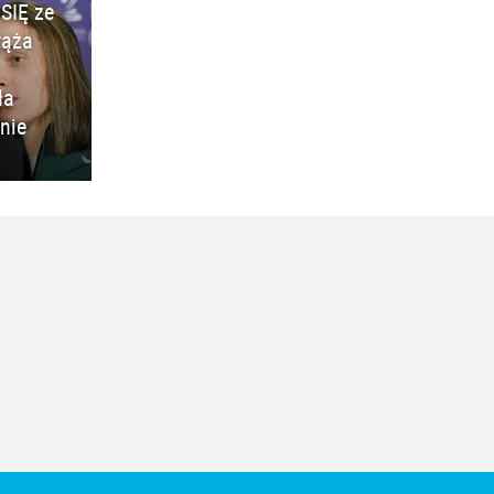
SIĘ ze
rąża
ła
nie