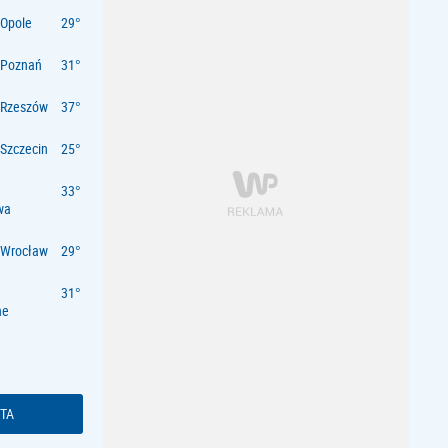
Opole
 Poznań
 Rzeszów
Szczecin
wa
 Wrocław
ne
TA