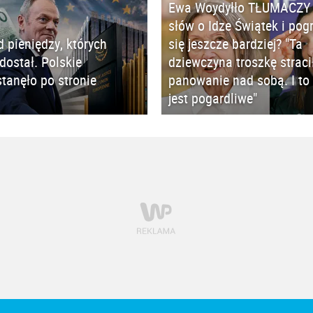
Ewa Woydyłło TŁUMACZY 
słów o Idze Świątek i pog
d pieniędzy, których
się jeszcze bardziej? "Ta
 dostał. Polskie
dziewczyna troszkę straci
tanęło po stronie
panowanie nad sobą. I to 
jest pogardliwe"