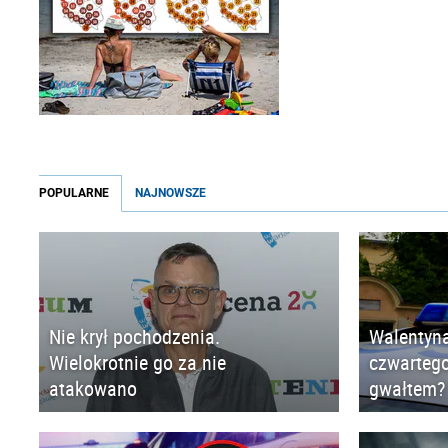
POPULARNE
NAJNOWSZE
Nie krył pochodzenia.
Walentyna
Wielokrotnie go za nie
czwartego
atakowano
gwałtem?