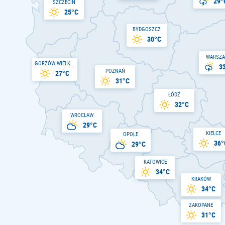
29°
SZCZECIN
25°C
BYDGOSZCZ
30°C
WARSZ
GORZÓW WIELKOPOLSKI
3
POZNAŃ
27°C
31°C
ŁÓDŹ
32°C
WROCŁAW
29°C
KIELCE
OPOLE
36°
29°C
KATOWICE
34°C
KRAKÓW
34°C
ZAKOPANE
31°C