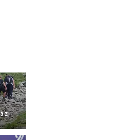
ia z
o