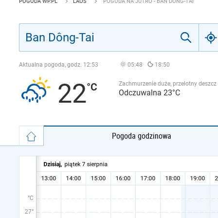
POGODA WP.PL
LAOS
POGODA NA JUTRO - BAN DÔNG-TAI
Aktualna pogoda, godz.
12:53
05:48
18:50
22
Zachmurzenie duże, przelotny deszcz
Odczuwalna 23°C
Pogoda godzinowa
°C
27°