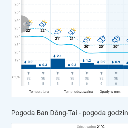
26°
25°
24°
23°
22°
21°
20°
19°
km/h
Temperatura
Temp. odczuwalna
Opady w mm:
Pogoda Ban Dông-Tai - pogoda godzin
Odczuwalna
21°C