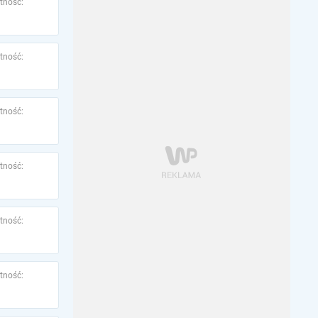
tność:
tność:
tność:
tność:
tność:
tność: