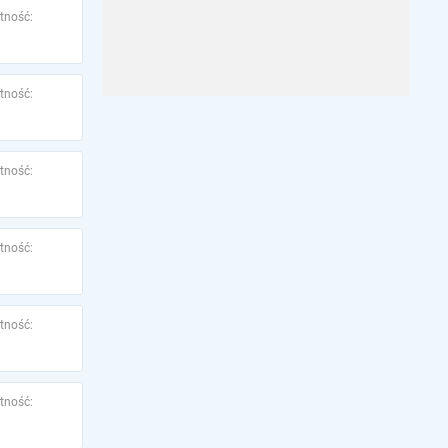
tność:
tność:
tność:
tność:
tność:
tność: