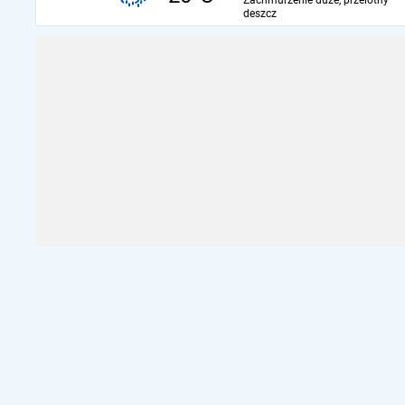
Zachmurzenie duże, przelotny
deszcz