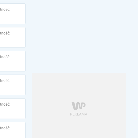
tność:
tność:
tność:
tność:
tność:
tność: