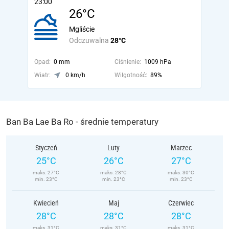
23:00
26°C
Mgliście
Odczuwalna
28°C
Opad:
0 mm
Ciśnienie:
1009 hPa
Wiatr:
0 km/h
Wilgotność:
89%
Ban Ba Lae Ba Ro - średnie temperatury
Styczeń
Luty
Marzec
25°C
26°C
27°C
maks. 27°C
maks. 28°C
maks. 30°C
min. 23°C
min. 23°C
min. 23°C
Kwiecień
Maj
Czerwiec
28°C
28°C
28°C
maks. 31°C
maks. 31°C
maks. 31°C