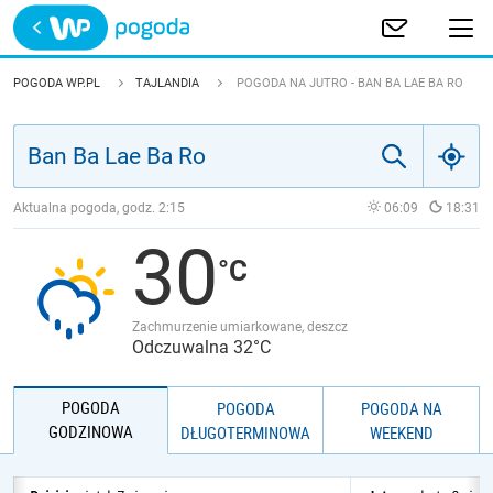
Trwa ładowanie
POLSKA
POGODA WP.PL
TAJLANDIA
POGODA NA JUTRO - BAN BA LAE BA RO
EUROPA
ŚWIAT
Aktualna pogoda, godz.
2:15
06:09
18:31
30
JAKOŚĆ POWIETRZA
Zachmurzenie umiarkowane, deszcz
Odczuwalna 32°C
POGODA
POGODA
POGODA NA
GODZINOWA
DŁUGOTERMINOWA
WEEKEND