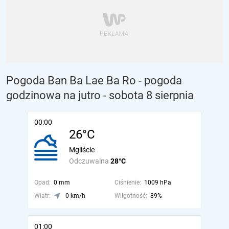
Pogoda Ban Ba Lae Ba Ro - pogoda
godzinowa na jutro
- sobota 8 sierpnia
00:00
26°C
Mgliście
Odczuwalna
28°C
Opad:
0 mm
Ciśnienie:
1009 hPa
Wiatr:
0 km/h
Wilgotność:
89%
01:00