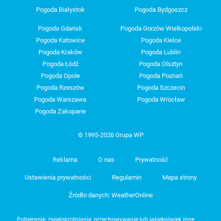
Pogoda Białystok
Pogoda Bydgoszcz
Pogoda Gdańsk
Pogoda Gorzów Wielkopolski
Pogoda Katowice
Pogoda Kielce
Pogoda Kraków
Pogoda Lublin
Pogoda Łódź
Pogoda Olsztyn
Pogoda Opole
Pogoda Poznań
Pogoda Rzeszów
Pogoda Szczecin
Pogoda Warszawa
Pogoda Wrocław
Pogoda Zakopane
© 1995-2026 Grupa WP
Reklama
O nas
Prywatność
Ustawienia prywatności
Regulamin
Mapa strony
Źródło danych: WeatherOnline
Pobieranie, zwielokrotnianie, przechowywanie lub jakiekolwiek inne