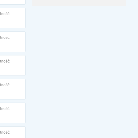
tność:
tność:
tność:
tność:
tność:
tność: