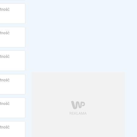
tność:
tność:
tność:
tność:
tność:
tność: