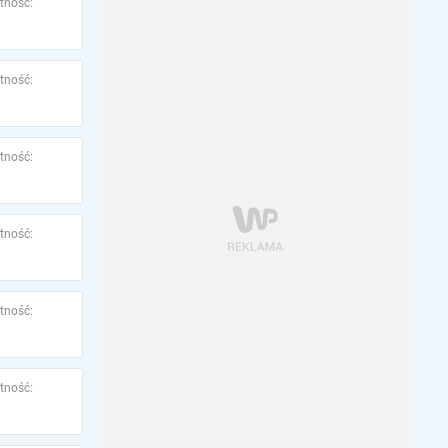
tność:
tność:
tność:
tność:
tność:
tność: