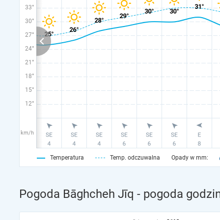
33°
30°
27°
24°
21°
18°
15°
12°
km/h
Temperatura
Temp. odczuwalna
Opady w mm:
Pogoda Bāghcheh Jīq - pogoda godzin