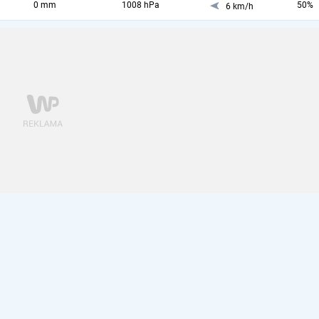
0 mm
1008 hPa
50%
6 km/h