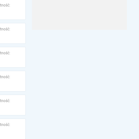
tność:
tność:
tność:
tność:
tność:
tność: