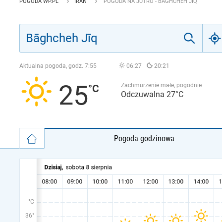
POGODA WP.PL
IRAN
POGODA NA JUTRO - BĀGHCHEH JĪQ
Aktualna pogoda, godz.
7:55
06:27
20:21
25
Zachmurzenie małe, pogodnie
Odczuwalna 27°C
Pogoda godzinowa
°C
36°