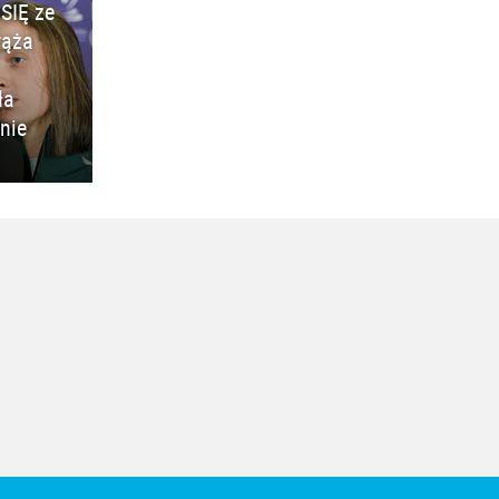
SIĘ ze
rąża
ła
nie