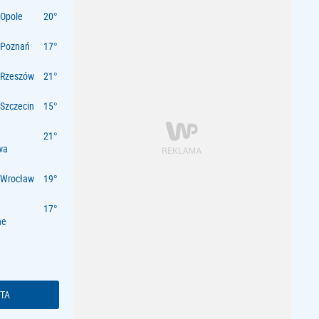
Opole
 Poznań
 Rzeszów
Szczecin
wa
 Wrocław
ne
TA