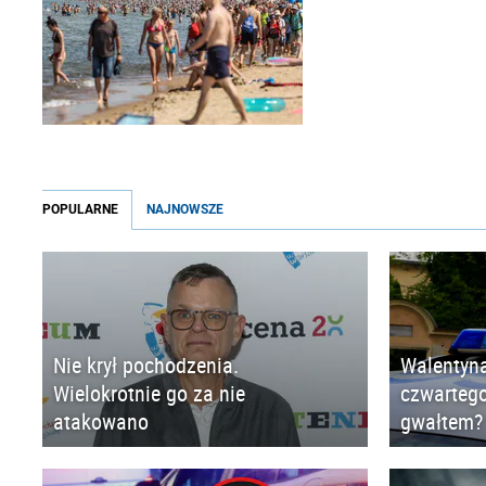
POPULARNE
NAJNOWSZE
Nie krył pochodzenia.
Walentyna
Wielokrotnie go za nie
czwartego
atakowano
gwałtem?