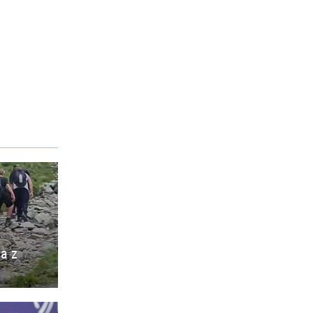
ia z
o