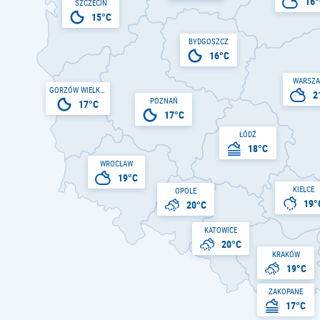
16°
SZCZECIN
15°C
BYDGOSZCZ
16°C
WARSZ
GORZÓW WIELKOPOLSKI
2
POZNAŃ
17°C
17°C
ŁÓDŹ
18°C
WROCŁAW
19°C
KIELCE
OPOLE
19°
20°C
KATOWICE
20°C
KRAKÓW
19°C
ZAKOPANE
17°C