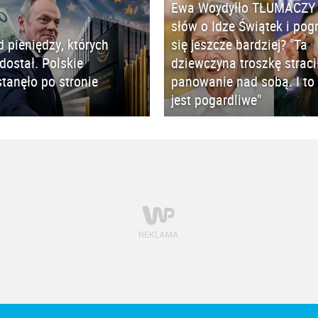
Ewa Woydyłło TŁUMACZY 
słów o Idze Świątek i pog
d pieniędzy, których
się jeszcze bardziej? "Ta
 dostał. Polskie
dziewczyna troszkę straci
tanęło po stronie
panowanie nad sobą. I to 
jest pogardliwe"