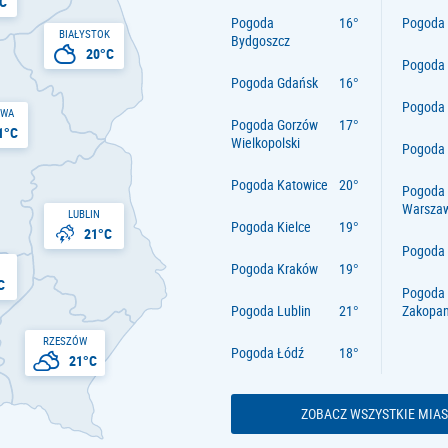
C
Pogoda
Pogoda 
BIAŁYSTOK
Bydgoszcz
20°C
Pogoda
Pogoda Gdańsk
Pogoda
AWA
Pogoda Gorzów
1°C
Wielkopolski
Pogoda 
Pogoda Katowice
Pogoda
Warsza
LUBLIN
Pogoda Kielce
21°C
Pogoda
Pogoda Kraków
C
Pogoda
Pogoda Lublin
Zakopa
RZESZÓW
Pogoda Łódź
21°C
ZOBACZ WSZYSTKIE MIAS