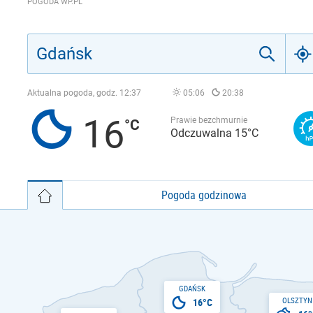
POGODA WP.PL
Aktualna pogoda, godz.
12:37
05:06
20:38
16
Prawie bezchmurnie
Odczuwalna 15°C
Pogoda godzinowa
GDAŃSK
OLSZTYN
16°C