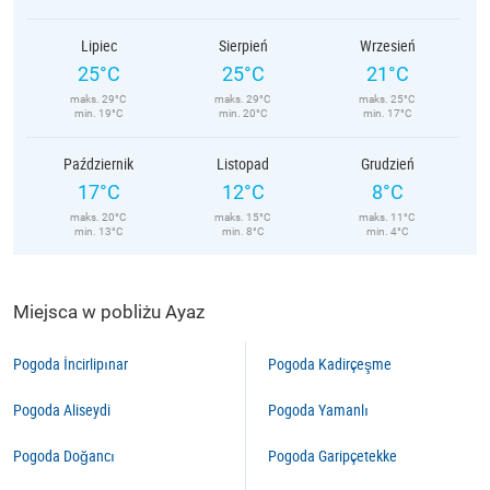
Lipiec
Sierpień
Wrzesień
25°C
25°C
21°C
maks. 29°C
maks. 29°C
maks. 25°C
min. 19°C
min. 20°C
min. 17°C
Październik
Listopad
Grudzień
17°C
12°C
8°C
maks. 20°C
maks. 15°C
maks. 11°C
min. 13°C
min. 8°C
min. 4°C
Miejsca w pobliżu Ayaz
Pogoda İncirlipınar
Pogoda Kadirçeşme
Pogoda Aliseydi
Pogoda Yamanlı
Pogoda Doğancı
Pogoda Garipçetekke