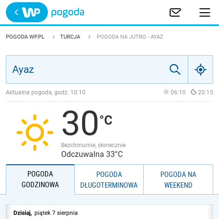
Trwa ładowanie
POLSKA
POGODA WP.PL
TURCJA
POGODA NA JUTRO - AYAZ
EUROPA
ŚWIAT
Aktualna pogoda, godz.
10:10
06:10
20:15
30
JAKOŚĆ POWIETRZA
Bezchmurnie, słonecznie
Odczuwalna 33°C
POGODA
POGODA
POGODA NA
GODZINOWA
DŁUGOTERMINOWA
WEEKEND