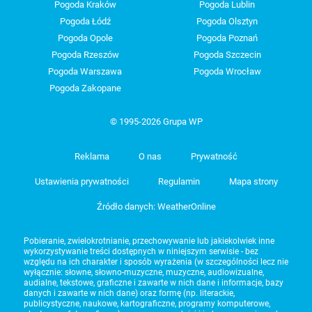
Pogoda Kraków
Pogoda Lublin
Pogoda Łódź
Pogoda Olsztyn
Pogoda Opole
Pogoda Poznań
Pogoda Rzeszów
Pogoda Szczecin
Pogoda Warszawa
Pogoda Wrocław
Pogoda Zakopane
© 1995-2026 Grupa WP
Reklama
O nas
Prywatność
Ustawienia prywatności
Regulamin
Mapa strony
Źródło danych: WeatherOnline
Pobieranie, zwielokrotnianie, przechowywanie lub jakiekolwiek inne
wykorzystywanie treści dostępnych w niniejszym serwisie - bez
względu na ich charakter i sposób wyrażenia (w szczególności lecz nie
wyłącznie: słowne, słowno-muzyczne, muzyczne, audiowizualne,
audialne, tekstowe, graficzne i zawarte w nich dane i informacje, bazy
danych i zawarte w nich dane) oraz formę (np. literackie,
publicystyczne, naukowe, kartograficzne, programy komputerowe,