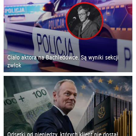
Ciało aktora na Bachledówce. Są wyniki sekcji
zwłok
Odsetki od pieniędzy, których klient nie dostał.