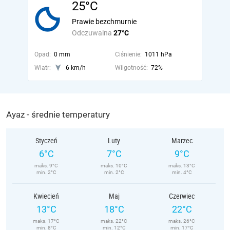
25°C
Prawie bezchmurnie
Odczuwalna
27°C
Opad:
0 mm
Ciśnienie:
1011 hPa
Wiatr:
6 km/h
Wilgotność:
72%
Ayaz - średnie temperatury
Styczeń
Luty
Marzec
6°C
7°C
9°C
maks. 9°C
maks. 10°C
maks. 13°C
min. 2°C
min. 2°C
min. 4°C
Kwiecień
Maj
Czerwiec
13°C
18°C
22°C
maks. 17°C
maks. 22°C
maks. 26°C
min. 8°C
min. 12°C
min. 17°C