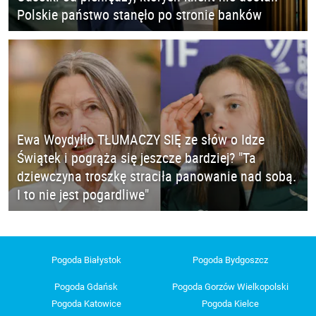
Polskie państwo stanęło po stronie banków
Ewa Woydyłło TŁUMACZY SIĘ ze słów o Idze
Świątek i pogrąża się jeszcze bardziej? "Ta
dziewczyna troszkę straciła panowanie nad sobą.
I to nie jest pogardliwe"
Pogoda Białystok
Pogoda Bydgoszcz
Pogoda Gdańsk
Pogoda Gorzów Wielkopolski
Pogoda Katowice
Pogoda Kielce