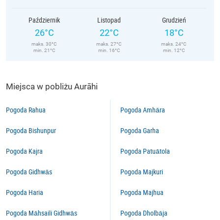
Październik
Listopad
Grudzień
26°C
22°C
18°C
maks. 30°C
maks. 27°C
maks. 24°C
min. 21°C
min. 16°C
min. 12°C
Miejsca w pobliżu Aurāhi
Pogoda Rahua
Pogoda Amhāra
Pogoda Bishunpur
Pogoda Garha
Pogoda Kajra
Pogoda Patuātola
Pogoda Gidhwās
Pogoda Majkuri
Pogoda Haria
Pogoda Majhua
Pogoda Māhsaili Gidhwās
Pogoda Dholbāja