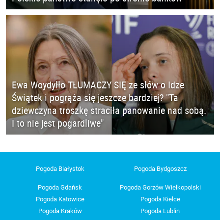
Ewa Woydyłło TŁUMACZY SIĘ ze słów o Idze
Świątek i pogrąża się jeszcze bardziej? "Ta
dziewczyna troszkę straciła panowanie nad sobą.
I to nie jest pogardliwe"
Pogoda Białystok
Pogoda Bydgoszcz
Pogoda Gdańsk
Pogoda Gorzów Wielkopolski
Pogoda Katowice
Pogoda Kielce
Pogoda Kraków
Pogoda Lublin