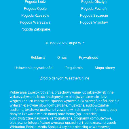
Pogoda Łódź
Pogoda Olsztyn
Pogoda Opole
Pogoda Poznań
Pogoda Rzeszów
Pogoda Szczecin
Pogoda Warszawa
Pogoda Wrocław
Pogoda Zakopane
© 1995-2026 Grupa WP
Reklama
O nas
Prywatność
Ustawienia prywatności
Regulamin
Mapa strony
Źródło danych: WeatherOnline
Pobieranie, zwielokrotnianie, przechowywanie lub jakiekolwiek inne
wykorzystywanie treści dostępnych w niniejszym serwisie - bez
względu na ich charakter i sposób wyrażenia (w szczególności lecz nie
wyłącznie: słowne, słowno-muzyczne, muzyczne, audiowizualne,
audialne, tekstowe, graficzne i zawarte w nich dane i informacje, bazy
danych i zawarte w nich dane) oraz formę (np. literackie,
publicystyczne, naukowe, kartograficzne, programy komputerowe,
plastyczne, fotograficzne) wymaga uprzedniej i jednoznacznej zgody
Wirtualna Polska Media Spółka Akcyjna z siedzibą w Warszawie,