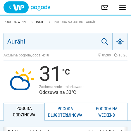
Trwa ładowanie
POLSKA
POGODA WP.PL
INDIE
POGODA NA JUTRO - AURĀHI
EUROPA
ŚWIAT
Aktualna pogoda, godz.
4:18
05:09
18:26
31
JAKOŚĆ POWIETRZA
Zachmurzenie umiarkowane
Odczuwalna 33°C
POGODA
POGODA
POGODA NA
GODZINOWA
DŁUGOTERMINOWA
WEEKEND