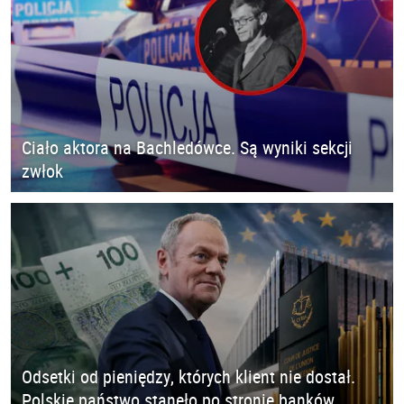
Ciało aktora na Bachledówce. Są wyniki sekcji
zwłok
Odsetki od pieniędzy, których klient nie dostał.
Polskie państwo stanęło po stronie banków