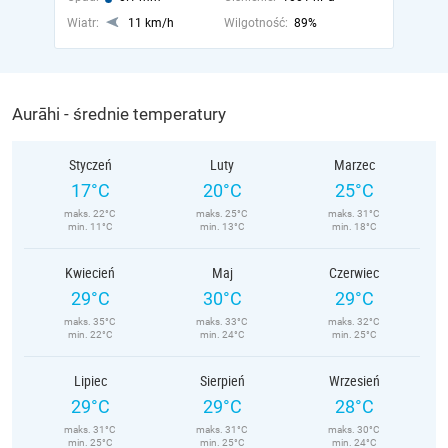
Wiatr:
11 km/h
Wilgotność:
89%
Aurāhi - średnie temperatury
Styczeń
Luty
Marzec
17°C
20°C
25°C
maks. 22°C
maks. 25°C
maks. 31°C
min. 11°C
min. 13°C
min. 18°C
Kwiecień
Maj
Czerwiec
29°C
30°C
29°C
maks. 35°C
maks. 33°C
maks. 32°C
min. 22°C
min. 24°C
min. 25°C
Lipiec
Sierpień
Wrzesień
29°C
29°C
28°C
maks. 31°C
maks. 31°C
maks. 30°C
min. 25°C
min. 25°C
min. 24°C