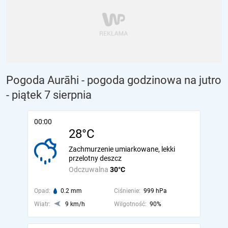
Pogoda Aurāhi - pogoda godzinowa na jutro
- piątek 7 sierpnia
00:00
28°C
Zachmurzenie umiarkowane, lekki
przelotny deszcz
Odczuwalna
30°C
Opad:
0.2 mm
Ciśnienie:
999 hPa
Wiatr:
9 km/h
Wilgotność:
90%